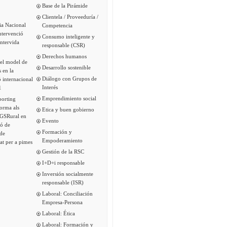
Base de la Pirámide
Clientela / Proveeduría /
ia Nacional
Competencia
intervenció
Consumo inteligente y
Intervida
responsable (CSR)
Derechos humanos
del model de
Desarrollo sostenible
s en la
Diálogo con Grupos de
 internacional
Interés
1
Emprendimiento social
porting
forma als
Etica y buen gobierno
 GSRural en
Evento
ió de
Formación y
de
Empoderamiento
tat per a pimes
Gestión de la RSC
I+D+i responsable
Inversión socialmente
responsable (ISR)
Laboral: Conciliación
Empresa-Persona
Laboral: Ética
Laboral: Formación y