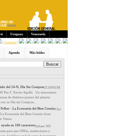
Sus
crip
cion
es:
rú
Uruguay
Venezuela
|
Contacto
|
|
|
|
|
|
|
Agenda
Más leídos
ntido del 24-N, Día Sin Compras
2CONSUM
or F. Xavier Agulló . Un minoritario
onas de distintos puntos del planeta
con su Día sin Compras...
n Felber - La Economía del Bien Común
Chri
 - La Economía del Bien Común from
 Vimeo .
r ayuda en 160 caracteres
Sybase 365
utas para que ONGs, instituciones y
icen el teléfono móvil como herramienta