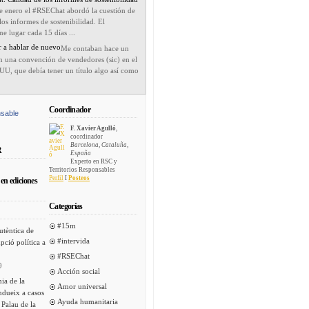
de enero el #RSEChat abordó la cuestión de
 los informes de sostenibilidad. El
e lugar cada 15 días ...
 a hablar de nuevo
Me contaban hace un
n una convención de vendedores (sic) en el
UU, que debía tener un título algo así como
Coordinador
sable
F. Xavier Agulló
,
coordinador
Barcelona, Cataluña,
R
España
Experto en RSC y
Territorios Responsables
Perfil
I
Posteos
en ediciones
Categorías
#15m
utèntica de
#intervida
pció política a
#RSEChat
9
Acción social
ia de la
Amor universal
ndueix a casos
Ayuda humanitaria
 Palau de la