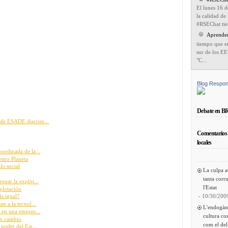
El lunes 16 
la calidad de
#RSEChat tien
Aprender
tiempo que e
sur de los EE
"C...
Blog Respon
Debate en B
s
 de ESADE discrim...
Comentarios 
locales
ordinada de la...
stro Planeta
lo social
La culpa a
tanta corru
enar la explot...
l'Estat
plotación
- 10/30/200
s igual?
n a la tecnol...
L'endogàm
 en una empres...
cultura co
un cambio
com el del
poder del Est...