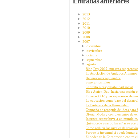
Entradas anteriores
►
2013
►
2012
►
2011
►
2010
►
2009
►
2008
▼
2007
►
diciembre
►
noviembre
►
octubre
►
septiembre
▼
agosto
Blog Day 2007: nuestras sugerencia
La Asociación de Antiguos Alumnos
Deberes para septiembre
Superar los mitos
Contrato o responsabilidad social
Blog Action Day: hacia una acción co
Enterrar CO2 y las esperanzas de nue
La educación como base del desarrol
La Fortaleza de la Humanidad
Campaña de recogida de ideas para fr
Oferta: Moda y complementos de ex
Internet: ¿contribuye a un mundo má
Qué sucede cuando las niñas se acerca
Como reducir los niveles de rotación
Porque la juventud si puede lograr 
El poder de la Corporación contra el 