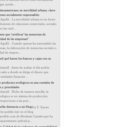
egar ayuda...
latinoamericano en movilidad urbana: clave
iones socialmente responsables
 Agulló . La movilidad urbana es un factor
 fomento de relaciones comerciales, sociales
n las ciud...
ene que 'certificar' las memorias de
lidad de las empresas?
 Agulló . Cuando apenas ha trascendido las
sas, la elaboración de memorias sociales o
idad de empres...
ted qué hacen los bancos y cajas con su
Almirall . Antes de acabar el día podría
i sabe a donde se dirige el dinero que
entidades financier...
 productos ecológicos es una cuestión de
s y prioridades
Almirall . Dicho de manera sencilla, la
cológica es un sistema de producción
proporciona a las pers...
rlin denuncia a un blog
Por F. Xavier
he podido leer en el blog
osible.com de Abraham Canales que ha
equerimiento judicial p...
: Calidad de los informes de sostenibilidad