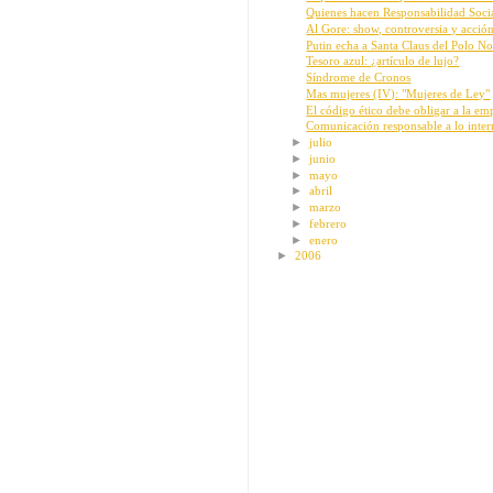
Quienes hacen Responsabilidad Soci
Al Gore: show, controversia y acció
Putin echa a Santa Claus del Polo No
Tesoro azul: ¿artículo de lujo?
Síndrome de Cronos
Mas mujeres (IV): "Mujeres de Ley"
El código ético debe obligar a la emp
Comunicación responsable a lo inter
►
julio
►
junio
►
mayo
►
abril
►
marzo
►
febrero
►
enero
►
2006