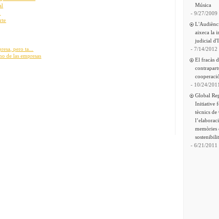
Música
al
n
- 9/27/2009
rte
L'Audiènc
aixeca la 
judicial d'
resa, pero ta...
- 7/14/2012
no de las empresas
El fracàs 
contrapart
cooperació
- 10/24/201
Global Re
Initiative 
tècnics de
l’elaborac
memòries 
sostenibili
- 6/21/2011