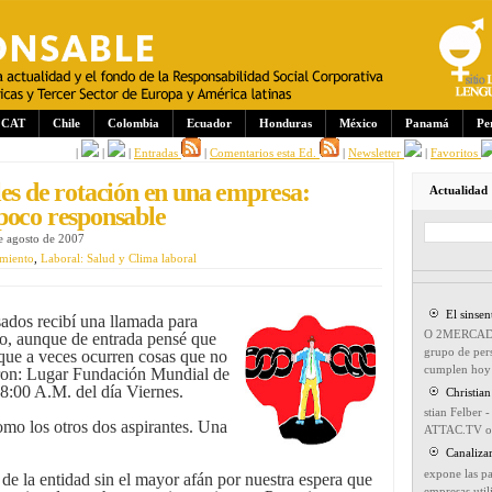
CAT
Chile
Colombia
Ecuador
Honduras
México
Panamá
Pe
|
|
|
Entradas
|
Comentarios esta Ed.
|
Newsletter
|
Favoritos
es de rotación en una empresa:
Actualidad
poco responsable
e agosto de 2007
miento
,
Laboral: Salud y Clima laboral
El sinse
ados recibí una llamada para
O 2MERCADO P
ajo, aunque de entrada pensé que
grupo de pers
orque a veces ocurren cosas que no
cumplen hoy 
eron: Lugar Fundación Mundial de
8:00 A.M. del día Viernes.
Christia
stian Felber
omo los otros dos aspirantes. Una
ATTAC.TV on
Canaliza
expone las pa
a de la entidad sin el mayor afán por nuestra espera que
empresas util