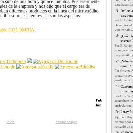
ra sino de una hora y quince minutos. Posteriormente
para hacer ll
ades de la empresa y nos dijo que el cargo era de
ban diferentes productos en la línea del microcrédito.
Déficit 
ribir sobre esta entrevista son los aspectos
para reg
Por F. Xavier
clave para el
onsable COLOMBIA
y personales e
¿Quién ti
sostenibi
Por F. Xavier
grandes empre
de sostenibil
¿Sabe us
dinero?
Por Cristina 
preguntarse s
gestionan sus 
Consumir
principio
Por Cristina 
Pub
agricultura e
lica
agrícola que 
Leroy Me
Agulló . Hoy 
Inicio
Entrada antigua
otromundoesp
recibido un r
#RSEChat