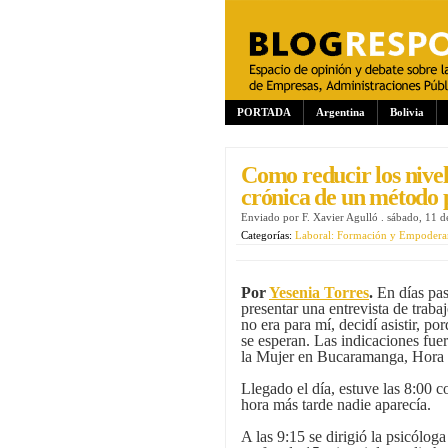
PORTADA
Argentina
Bolivia
Como reducir los nivel
crónica de un método 
Enviado por
F. Xavier Agulló
.
sábado, 11 d
Categorías:
Laboral: Formación y Empodera
Por
Yesenia Torres
.
En días pas
presentar una entrevista de trab
no era para mí, decidí asistir, p
se esperan. Las indicaciones fu
la Mujer en Bucaramanga, Hora 
Llegado el día, estuve las 8:00 c
hora más tarde nadie aparecía.
A las 9:15 se dirigió la psicólog