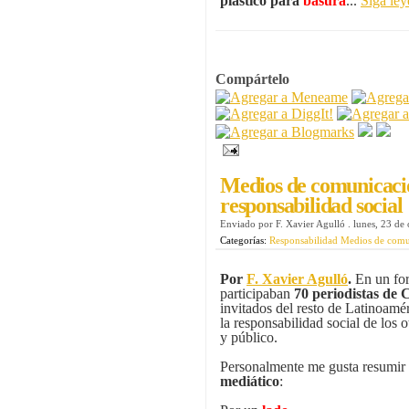
plástico para
basura
...
Siga le
Compártelo
Medios de comunicació
responsabilidad social
Enviado por
F. Xavier Agulló
.
lunes, 23 de
Categorías:
Responsabilidad Medios de com
Por
F. Xavier Agulló
.
En un for
participaban
70 periodistas de 
invitados del resto de Latinoamé
la responsabilidad social de los o
y público.
Personalmente me gusta resumir 
mediático
: