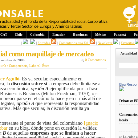
CAT
Chile
Colombia
Ecuador
Honduras
México
Panamá
Pe
|
|
|
Entradas
|
Comentarios esta Ed.
|
Newsletter
|
Favoritos
cial como maquillaje de mercadeo
Actualidad
0 Comentarios
e octubre de 2006
duría / Competencia
,
Laboral: Ética
ier Agulló
.
Es ya secular, especialmente en
ca, la
discusión sobre si
la empresa debe limitarse a
Blog Respon
ueza económica,
opción A
ejemplificada por la frase
Business is Business (Milton Friedman, 1970), o si
 preocuparse en el cómo lo hace y en ir más allá de
Debate en B
 legales,
opción B
que representa la responsabilidad
rativa. Más que secular, la discusión resulta ya
Comentarios 
locales
interesante el punto de vista del colombiano
Ignacio
obar
en su blog, dónde pone en cuestión la validez
n B
de aquellas
empresas que se limitan a hacer
La culpa a
 limitada responsabilidad social, y en cambio obtienen