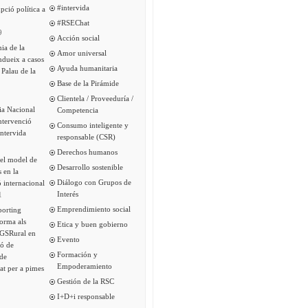
#intervida
pció política a
#RSEChat
9
Acción social
ia de la
Amor universal
ndueix a casos
Ayuda humanitaria
 Palau de la
Base de la Pirámide
Clientela / Proveeduría /
ia Nacional
Competencia
intervenció
Consumo inteligente y
Intervida
responsable (CSR)
Derechos humanos
del model de
Desarrollo sostenible
s en la
Diálogo con Grupos de
 internacional
Interés
1
Emprendimiento social
porting
forma als
Etica y buen gobierno
 GSRural en
Evento
ió de
Formación y
de
Empoderamiento
tat per a pimes
Gestión de la RSC
I+D+i responsable