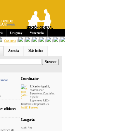
Sus
crip
cion
es:
rú
Uruguay
Venezuela
|
Contacto
|
|
|
|
|
|
|
Agenda
Más leídos
Coordinador
sable
F. Xavier Agulló
,
coordinador
Barcelona, Cataluña,
R
España
Experto en RSC y
Territorios Responsables
Perfil
I
Posteos
en ediciones
Categorías
#15m
utèntica de