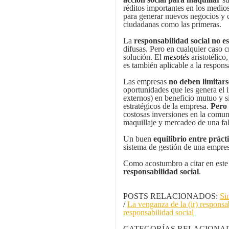
réditos importantes en los medi
para generar nuevos negocios y 
ciudadanas como las primeras.
La
responsabilidad social no e
difusas. Pero en cualquier caso 
solución. El
mesotés
aristotélico,
es también aplicable a la respon
Las empresas
no deben limitars
oportunidades que les genera el i
externos) en beneficio mutuo y s
estratégicos de la empresa.
Pero 
costosas inversiones en la comun
maquillaje y mercadeo
de una fa
Un buen
equilibrio entre práct
sistema de gestión de una empres
Como acostumbro a citar en este
responsabilidad social
.
POSTS RELACIONADOS:
Si
/
La venganza de la (ir) responsa
responsabilidad social
CATEGORÍAS RELACIONA