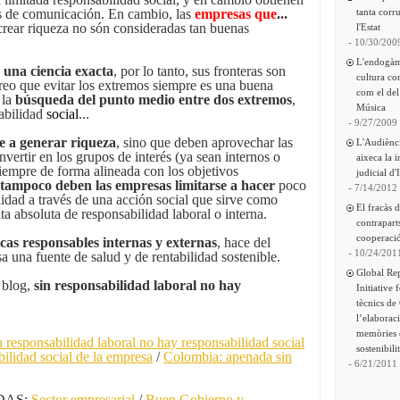
os de comunicación. En cambio, las
empresas que
...
tanta corru
crear riqueza no són consideradas tan buenas
l'Estat
- 10/30/200
L'endogàm
s una ciencia exacta
, por lo tanto, sus fronteras son
cultura co
creo que evitar los extremos siempre es una buena
com el del
 la
búsqueda del punto medio entre dos extremos
,
Música
sabilidad
social
...
- 9/27/2009
e a generar riqueza
, sino que deben aprovechar las
L'Audiènc
nvertir en los grupos de interés (ya sean internos o
aixeca la 
iempre de forma alineada con los objetivos
judicial d'
tampoco deben las empresas limitarse a hacer
poco
- 7/14/2012
idad a través de una acción social que sirve como
El fracàs 
lta absoluta de responsabilidad laboral o interna.
contrapart
cooperació
icas responsables internas y externas
, hace del
- 10/24/201
a una fuente de salud y de rentabilidad sostenible.
Global Re
 blog,
sin responsabilidad laboral no hay
Initiative 
tècnics de
l’elaborac
memòries 
n responsabilidad laboral no hay responsabilidad social
sostenibili
bilidad social de la empresa
/
Colombia: apenada sin
- 6/21/2011
DAS:
Sector empresarial
/
Buen Gobierno y