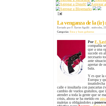
La venganza de la (ir)
Enviado por
F. Xavier Agulló
.
miércoles, 2
Categorías:
Etica y buen gobierno
Por
F. Xav
compañía s
que a una op
sucede en a
necesario to
ante situaci
apretar de n
bala.
Y es que la
Europa y que
insatisfecha
calle e insultarla con pancartas (
cambio de vuelos gratuítos, que 
atender a toda la gente que se m
crisis, ahora se ha metido en
otro
maletas u obligándoles a
ponerse