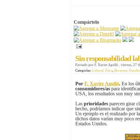
Compártelo
Sin responsabilidad la
Enviado por
F. Xavier Agulló
.
viernes, 27 
Categorías:
Laboral: Ética
,
Recursos: Estudio
Por
F. Xavier Agulló
.
En los úl
consumidores/as
para identific
USA, los resultados son muy sim
Las
prioridades
parecen girar cl
hecho, podríamos indicar que sin
Un ejemplo es el realizado por l
dichos datos varían muy poco res
Estados Unidos.