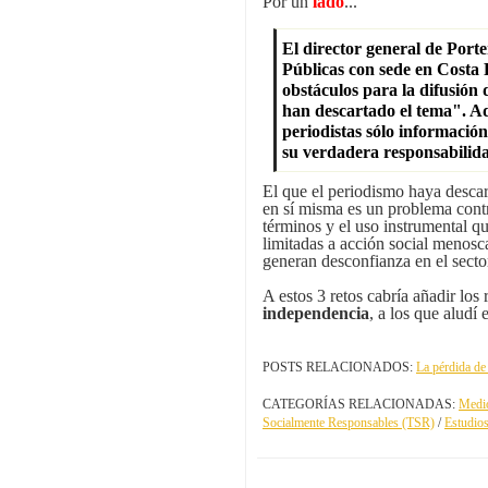
Por un
lado
...
El director general de Port
Públicas con sede en Costa 
obstáculos para la difusión 
han descartado el tema". Ad
periodistas sólo información
su verdadera responsabilida
El que el periodismo haya descar
en sí misma es un problema contr
términos y el uso instrumental 
limitadas a acción social menosc
generan desconfianza en el secto
A estos 3 retos cabría añadir los
independencia
, a los que aludí 
POSTS RELACIONADOS:
La pérdida de 
CATEGORÍAS RELACIONADAS:
Medi
Socialmente Responsables (TSR)
/
Estudios