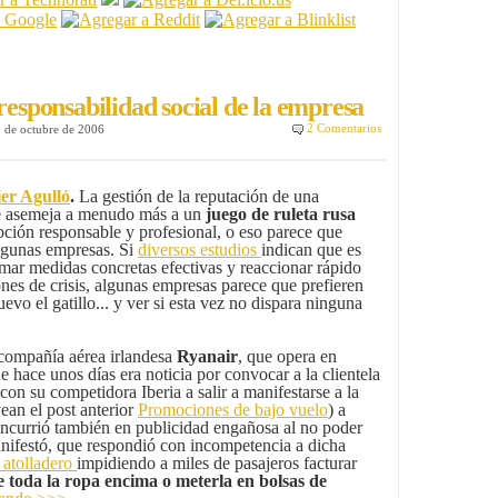
 responsabilidad social de la empresa
2 Comentarios
5 de octubre de 2006
ier Agulló
.
La gestión de la reputación de una
e asemeja a menudo más a un
juego de ruleta rusa
ción responsable y profesional, o eso parece que
lgunas empresas. Si
diversos estudios
indican que es
mar medidas concretas efectivas y reaccionar rápido
ones de crisis, algunas empresas parece que prefieren
uevo el gatillo... y ver si esta vez no dispara ninguna
 compañía aérea irlandesa
Ryanair
, que opera en
 hace unos días era noticia por convocar a la clientela
 con su competidora Iberia a salir a manifestarse a la
vean el post anterior
Promociones de bajo vuelo
) a
incurrió también en publicidad engañosa al no poder
anifestó, que respondió con incompetencia a dicha
 atolladero
impidiendo a miles de pasajeros facturar
 toda la ropa encima o meterla en bolsas de