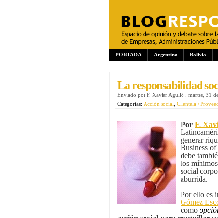
PORTADA
Argentina
Bolivia
La responsabilidad so
Enviado por
F. Xavier Agulló
.
martes, 31 d
Categorías:
Acción social
,
Clientela / Provee
Por
F. Xav
Latinoaméri
generar riq
Business of 
debe también
los mínimos
social corpo
aburrida.
Por ello es 
Gómez Esc
como
opció
acción social para maquillar
su