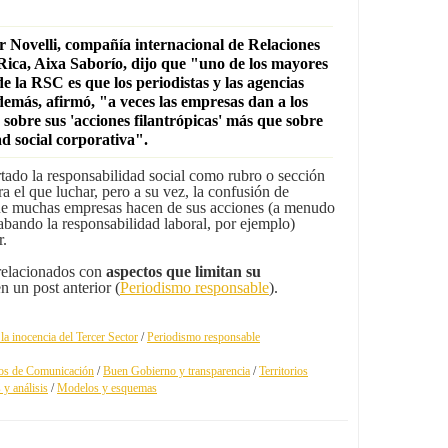
er Novelli, compañía internacional de Relaciones
Rica, Aixa Saborío, dijo que "uno de los mayores
de la RSC es que los periodistas y las agencias
emás, afirmó, "a veces las empresas dan a los
 sobre sus 'acciones filantrópicas' más que sobre
d social corporativa".
tado la responsabilidad social como rubro o sección
a el que luchar, pero a su vez, la confusión de
que muchas empresas hacen de sus acciones (a menudo
abando la responsabilidad laboral, por ejemplo)
r.
 relacionados con
aspectos que limitan su
en un post anterior (
Periodismo responsable
).
la inocencia del Tercer Sector
/
Periodismo responsable
os de Comunicación
/
Buen Gobierno y transparencia
/
Territorios
 y análisis
/
Modelos y esquemas