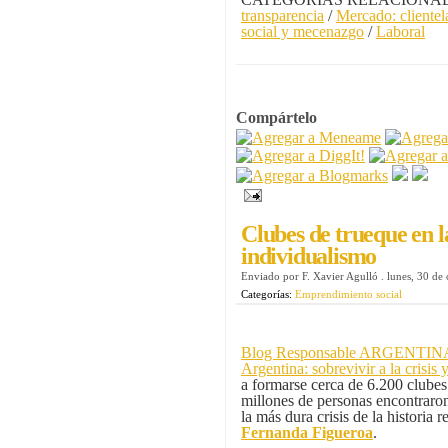
transparencia
/
Mercado: clientel
social y mecenazgo
/
Laboral
Compártelo
Clubes de trueque en la
individualismo
Enviado por
F. Xavier Agulló
.
lunes, 30 de
Categorías:
Emprendimiento social
2DESARROLLO 2EMPREN
Blog Responsable ARGENTINA: 
Argentina: sobrevivir a la crisis 
a formarse cerca de 6.200 clubes
millones de personas encontraron
la más dura crisis de la historia 
Fernanda Figueroa
.