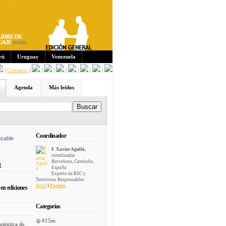
Sus
crip
cion
es:
rú
Uruguay
Venezuela
|
Contacto
|
|
|
|
|
|
|
Agenda
Más leídos
Coordinador
sable
F. Xavier Agulló
,
coordinador
Barcelona, Cataluña,
R
España
Experto en RSC y
Territorios Responsables
Perfil
I
Posteos
en ediciones
Categorías
#15m
utèntica de