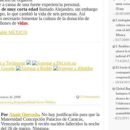
 a causa de una fuerte experiencia personal.
tanta corru
o de muy corta edad
llamado Alejandro, sin embargo
l'Estat
po, lo que cambió la vida de seis personas. Así
- 10/30/200
 necesario fomentar la cultura de la donación de
L'endogàm
illones de
vidas
.
cultura co
com el del
nsable MÉXICO
Música
- 9/27/2009
L'Audiènc
aixeca la 
judicial d'
- 7/14/2012
El fracàs 
contrapart
cooperació
- 10/24/201
Global Re
Initiative 
2 Comentarios
 marzo de 2008
tècnics de
unicación
,
Responsabilidad Sector Público
l’elaborac
memòries 
sostenibili
Por
Anaiz Quevedo
.
No hay justificación para que la
- 6/21/2011
Maternidad Concepción Palacios de Caracas,
Venezuela reporte 6 recién nacidos fallecidos la noche
del 26 de marzo. Ninguna.