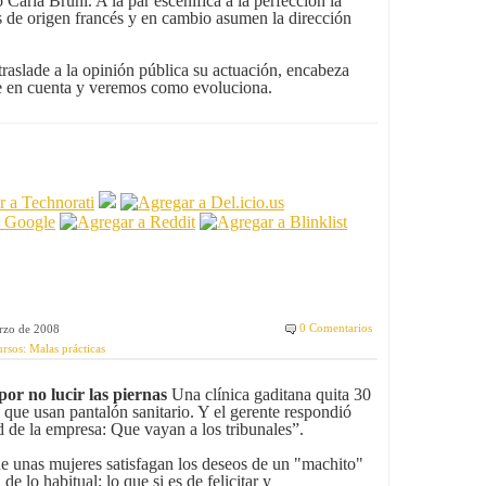
o Carla Bruni. A la par escenifica a la perfección la
s de origen francés y en cambio asumen la dirección
traslade a la opinión pública su actuación, encabeza
e en cuenta y veremos como evoluciona.
0 Comentarios
arzo de 2008
rsos: Malas prácticas
por no lucir las piernas
Una clínica gaditana quita 30
 que usan pantalón sanitario. Y el gerente respondió
ud de la empresa: Que vayan a los tribunales”.
e unas mujeres satisfagan los deseos de un "machito"
e lo habitual; lo que si es de felicitar y