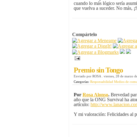
cuando lo más lógico sería asumir
que vuelva a suceder. No más, ¡S
Compártelo
Premio sin Tongo
Enviado por
ROSA
.
viernes, 28 de marzo d
Categorías:
Responsabilidad Medios de com
Por
Rosa Alonso
.
Brevedad para
año que la ONG Survival ha ator
artículo:
http://www.lanacion.co
Y mi valoración: Felicidades al 