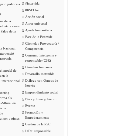
#intervida
pció política a
#RSEChat
9
Acción social
ia de la
Amor universal
ndueix a casos
Ayuda humanitaria
 Palau de la
Base de la Pirámide
Clientela / Proveeduría /
ia Nacional
Competencia
intervenció
Consumo inteligente y
Intervida
responsable (CSR)
Derechos humanos
del model de
Desarrollo sostenible
s en la
Diálogo con Grupos de
 internacional
Interés
1
Emprendimiento social
porting
forma als
Etica y buen gobierno
 GSRural en
Evento
ió de
Formación y
de
Empoderamiento
tat per a pimes
Gestión de la RSC
I+D+i responsable