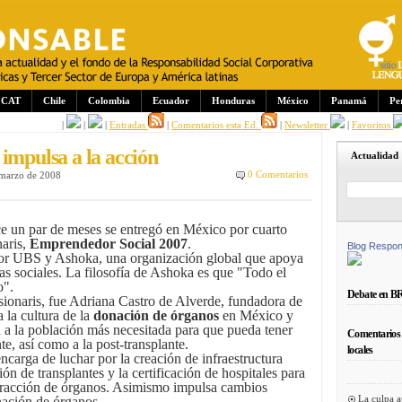
CAT
Chile
Colombia
Ecuador
Honduras
México
Panamá
Pe
|
|
|
Entradas
|
Comentarios esta Ed.
|
Newsletter
|
Favoritos
impulsa a la acción
Actualidad
0 Comentarios
 marzo de 2008
e un par de meses se entregó en México por cuarto
naris,
Emprendedor Social 2007
.
Blog Respon
por UBS y Ashoka, una organización global que apoya
 sociales. La filosofía de Ashoka es que "Todo el
o".
Debate en B
ionaris, fue Adriana Castro de Alverde, fundadora de
 la cultura de la
donación de órganos
en México y
a a la población más necesitada para que pueda tener
Comentarios 
te, así como a la post-transplante.
locales
arga de luchar por la creación de infraestructura
ón de transplantes y la certificación de hospitales para
xtracción de órganos. Asimismo impulsa cambios
La culpa a
nación de órganos.