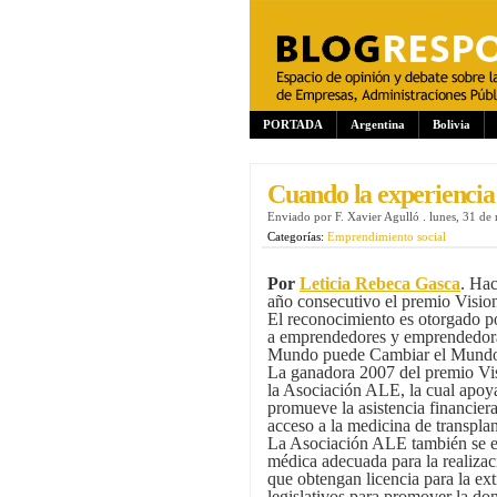
PORTADA
Argentina
Bolivia
Cuando la experiencia 
Enviado por
F. Xavier Agulló
.
lunes, 31 de
Categorías:
Emprendimiento social
Por
Leticia Rebeca Gasca
. Hac
año consecutivo el premio Visio
El reconocimiento es otorgado 
a emprendedores y emprendedoras
Mundo puede Cambiar el Mund
La ganadora 2007 del premio Vis
la Asociación ALE, la cual apoya
promueve la asistencia financier
acceso a la medicina de transplan
La Asociación ALE también se enc
médica adecuada para la realizaci
que obtengan licencia para la e
legislativos para promover la do