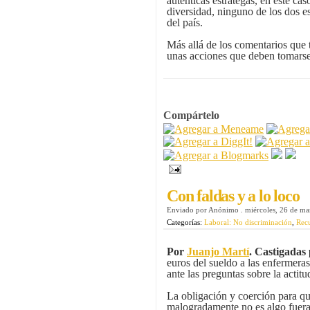
auténticas estrategas, en este cas
diversidad, ninguno de los dos e
del país.
Más allá de los comentarios que 
unas acciones que deben tomars
Compártelo
Con faldas y a lo loco
Enviado por
Anónimo
.
miércoles, 26 de m
Categorías:
Laboral: No discriminación
,
Recu
Por
Juanjo Martí
.
Castigadas 
euros del sueldo a las enfermeras
ante las preguntas sobre la actit
La obligación y coerción para qu
malogradamente no es algo fuera d