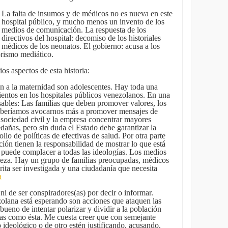
La falta de insumos y de médicos no es nueva en este
hospital público, y mucho menos un invento de los
medios de comunicación. La respuesta de los
directivos del hospital: decomiso de los historiales
médicos de los neonatos. El gobierno: acusa a los
rismo mediático.
os aspectos de esta historia:
 a la maternidad son adolescentes. Hay toda una
ientos en los hospitales públicos venezolanos. En una
ables: Las familias que deben promover valores, los
beríamos avocarnos más a promover mensajes de
a sociedad civil y la empresa concentrar mayores
dañas, pero sin duda el Estado debe garantizar la
ollo de políticas de efectivas de salud. Por otra parte
ón tienen la responsabilidad de mostrar lo que está
puede complacer a todas las ideologías. Los medios
aleza. Hay un grupo de familias preocupadas, médicos
rita ser investigada y una ciudadanía que necesita
a
 ni de ser conspiradores(as) por decir o informar.
zolana está esperando son acciones que ataquen las
bueno de intentar polarizar y dividir a la población
das como ésta. Me cuesta creer que con semejante
o ideológico o de otro estén justificando, acusando,