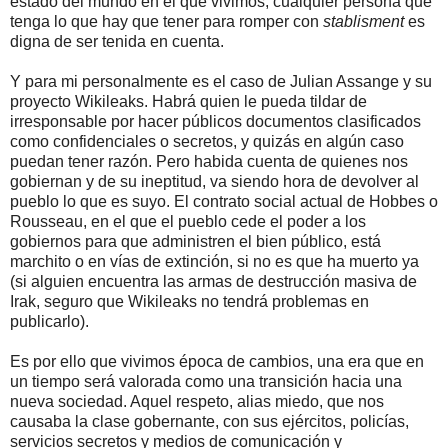
estado del mundo en el que vivimos, cualquier persona que
tenga lo que hay que tener para romper con
stablisment
es
digna de ser tenida en cuenta.
Y para mi personalmente es el caso de Julian Assange y su
proyecto Wikileaks. Habrá quien le pueda tildar de
irresponsable por hacer públicos documentos clasificados
como confidenciales o secretos, y quizás en algún caso
puedan tener razón. Pero habida cuenta de quienes nos
gobiernan y de su ineptitud, va siendo hora de devolver al
pueblo lo que es suyo. El contrato social actual de Hobbes o
Rousseau, en el que el pueblo cede el poder a los
gobiernos para que administren el bien público, está
marchito o en vías de extinción, si no es que ha muerto ya
(si alguien encuentra las armas de destrucción masiva de
Irak, seguro que Wikileaks no tendrá problemas en
publicarlo).
Es por ello que vivimos época de cambios, una era que en
un tiempo será valorada como una transición hacia una
nueva sociedad. Aquel respeto, alias miedo, que nos
causaba la clase gobernante, con sus ejércitos, policías,
servicios secretos y medios de comunicación y