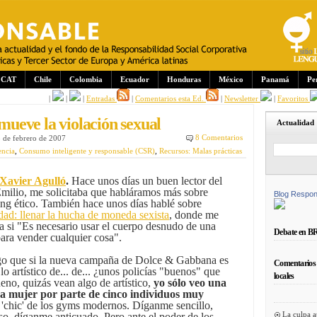
CAT
Chile
Colombia
Ecuador
Honduras
México
Panamá
Pe
|
|
|
Entradas
|
Comentarios esta Ed.
|
Newsletter
|
Favoritos
ueve la violación sexual
Actualidad
8 Comentarios
8 de febrero de 2007
encia
,
Consumo inteligente y responsable (CSR)
,
Recursos: Malas prácticas
 Xavier Agulló
.
Hace unos días un buen lector del
milio, me solicitaba que habláramos más sobre
Blog Respon
ng ético. También hace unos días hablé sobre
dad: llenar la hucha de moneda sexista
, donde me
a si "Es necesario usar el cuerpo desnudo de una
Debate en B
ara vender cualquier cosa".
o que si la nueva campaña de Dolce & Gabbana es
Comentarios 
lo artístico de... de... ¿unos policías "buenos" que
locales
eno, quizás vean algo de artístico,
yo sólo veo una
na mujer por parte de cinco individuos muy
ás 'chic' de los gyms modernos. Díganme sencillo,
La culpa a
o, díganme anticuado. Pero ante el poder de los