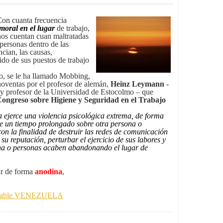
Con cuanta frecuencia
moral en el lugar
de trabajo,
nos cuentan cuan maltratadas
personas dentro de las
cian, las causas,
do de sus puestos de trabajo
o, se le ha llamado Mobbing,
 noventas por el profesor de alemán,
Heinz Leymann
-
 y profesor de la Universidad de Estocolmo – que
ongreso sobre Higiene y Seguridad en el Trabajo
 ejerce una violencia psicológica extrema, de forma
nte un tiempo prolongado sobre otra persona o
con la finalidad de destruir las redes de comunicación
 su reputación, perturbar el ejercicio de sus labores y
ona o personas acaben abandonando el lugar de
r de forma
anodina
,
onsable VENEZUELA