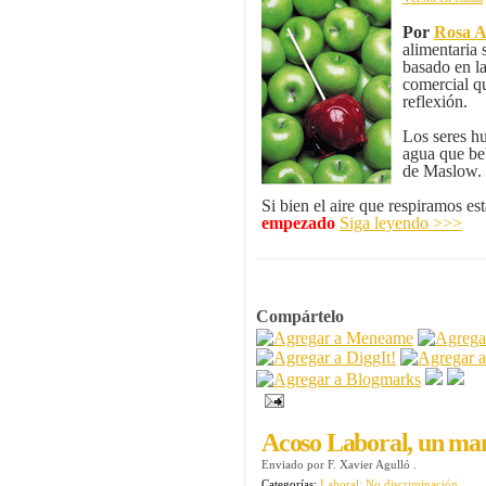
Por
Rosa A
alimentaria 
basado en l
comercial q
reflexión.
Los seres h
agua que be
de Maslow.
Si bien el aire que respiramos es
empezado
Siga leyendo >>>
Compártelo
Acoso Laboral, un man
Enviado por
F. Xavier Agulló
.
Categorías:
Laboral: No discriminación