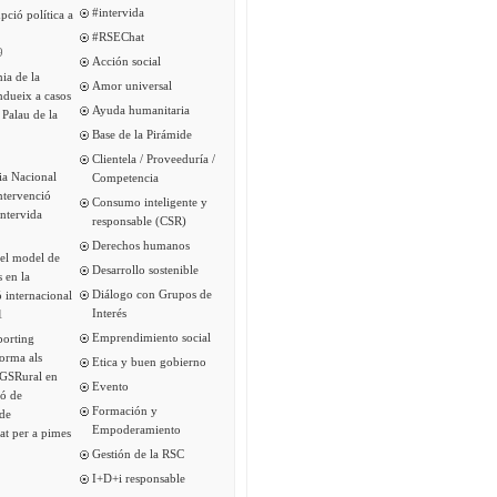
#intervida
pció política a
#RSEChat
9
Acción social
ia de la
Amor universal
ndueix a casos
Ayuda humanitaria
 Palau de la
Base de la Pirámide
Clientela / Proveeduría /
ia Nacional
Competencia
intervenció
Consumo inteligente y
Intervida
responsable (CSR)
Derechos humanos
del model de
Desarrollo sostenible
s en la
Diálogo con Grupos de
 internacional
Interés
1
Emprendimiento social
porting
forma als
Etica y buen gobierno
 GSRural en
Evento
ió de
Formación y
de
Empoderamiento
tat per a pimes
Gestión de la RSC
I+D+i responsable