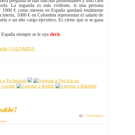
imera pregunta se dan muchas posibilidades y sólo caso
derla. La segunda es más evidente, si una persona
or 1000 € como mesera en España quedará totalmente
a lotería, 1000 € en Colombia representan el salario de
ría o un alto cargo ejecutivo. Es cierto que si se gana
a España siempre se le oye
decir
onsable COLOMBIA
sable?
1 Comentarios
iente
9ROSA