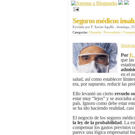
Seguros médicos insal
Enviado por
F. Xavier Agulló
.
domingo, 25 
Categorías:
Clientela / Proveeduría / Compet
Versió en 
Por
F.
que las
estadou
admisi
en el m
salud, así como establecer lími
era, por supuesto, reducir las p
Ello levantó un cierto
revuelo s
estar muy “lejos” y se asociaba a
país. Ignoro como debe estar es
se ha ido haciendo realidad, casi
El negocio de los seguros médico
la ley de la probabilidad
. La es
compensar los gastos previstos co
parece una lógica empresarial fue