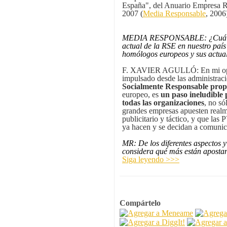
España", del Anuario Empresa R
2007 (
Media Responsable
, 2006
MEDIA RESPONSABLE: ¿Cuál es,
actual de la RSE en nuestro paí
homólogos europeos y sus actual
F. XAVIER AGULLÓ: En mi opi
impulsado desde las administrac
Socialmente Responsable prop
europeo, es
un paso ineludible 
todas las organizaciones
, no só
grandes empresas apuesten realm
publicitario y táctico, y que la
ya hacen y se decidan a comunic
MR: De los diferentes aspectos 
considera qué más están aposta
Siga leyendo >>>
Compártelo