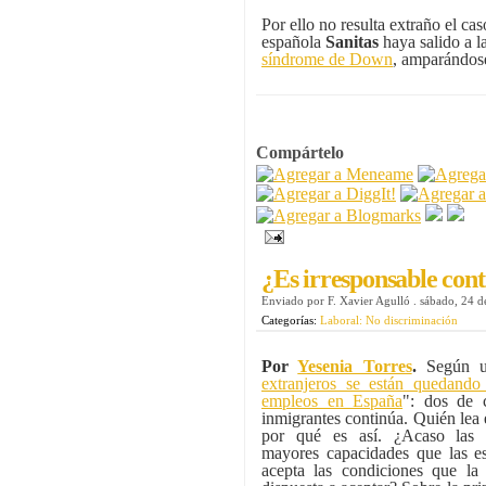
Por ello no resulta extraño el ca
española
Sanitas
haya salido a l
síndrome de Down
, amparándos
Compártelo
¿Es irresponsable cont
Enviado por
F. Xavier Agulló
.
sábado, 24 d
Categorías:
Laboral: No discriminación
Por
Yesenia Torres
.
Según un
extranjeros se están quedand
empleos en España
": dos de 
inmigrantes continúa. Quién lea 
por qué es así. ¿Acaso las p
mayores capacidades que las e
acepta las condiciones que la