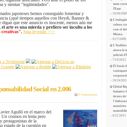
a y sientan "legitimidades".
tanta corru
l'Estat
nimados japoneses hemos conseguido fomentar y
- 10/30/200
infancia (¡qué tiempos aquellos con Heydi, Banner &
L'endogàm
 digan que este anuncio es inocente, menos aún me
cultura co
e, el arte es una mierda y prefiero ser inculto a los
com el del
s
creativas
".
Siga leyendo >>>
Música
- 9/27/2009
L'Audiènc
aixeca la 
judicial d'
- 7/14/2012
El fracàs 
contrapart
cooperació
- 10/24/201
Global Re
onsabilidad Social en 2.006
Initiative 
0 Comentarios
tècnics de
l’elaborac
memòries 
sostenibili
Xavier Agulló en el marco del
- 6/21/2011
: Un cosmos en lenta pero
y protagonistas de la
u estado de la cuestión en