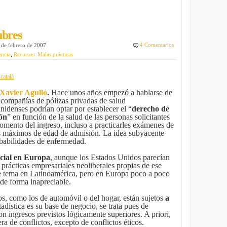
ubres
4 Comentarios
de febrero de 2007
encia
,
Recursos: Malas prácticas
català
 Xavier Agulló
.
Hace unos años empezó a hablarse de
 compañías de pólizas privadas de salud
nidenses podrían optar por establecer el “
derecho de
ón
” en función de la salud de las personas solicitantes
omento del ingreso, incluso a practicarles exámenes de
tes máximos de edad de admisión. La idea subyacente
robabilidades de enfermedad.
ocial en Europa
, aunque los Estados Unidos parecían
 prácticas empresariales neoliberales propias de ese
te tema en Latinoamérica, pero en Europa poco a poco
 de forma inapreciable.
s, como los de automóvil o del hogar, están sujetos
a
tadística es su base de negocio, se trata pues de
n ingresos previstos lógicamente superiores. A priori,
ra de conflictos, excepto de conflictos éticos.