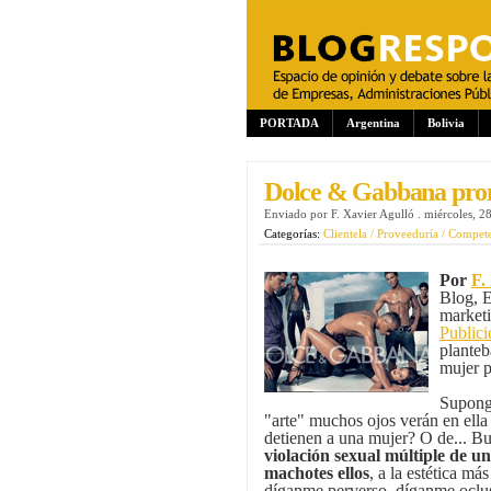
PORTADA
Argentina
Bolivia
Dolce & Gabbana prom
Enviado por
F. Xavier Agulló
.
miércoles, 2
Categorías:
Clientela / Proveeduría / Compet
Por
F.
Blog, E
marketi
Publici
planteb
mujer p
Supong
"arte" muchos ojos verán en ella 
detienen a una mujer? O de... Bu
violación sexual múltiple de u
machotes ellos
, a la estética m
díganme perverso, díganme oclus