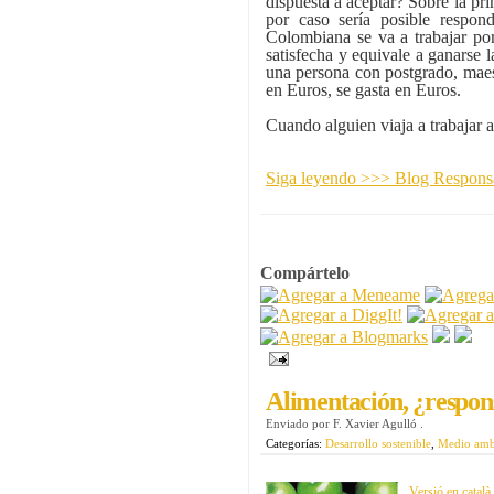
dispuesta a aceptar? Sobre la pr
por caso sería posible respon
Colombiana se va a trabajar p
satisfecha y equivale a ganarse l
una persona con postgrado, maest
en Euros, se gasta en Euros.
Cuando alguien viaja a trabajar 
Siga leyendo >>> Blog Resp
Compártelo
Alimentación, ¿respon
Enviado por
F. Xavier Agulló
.
Categorías:
Desarrollo sostenible
,
Medio amb
Versió en català