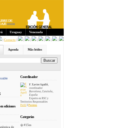
Sus
crip
cion
es:
rú
Uruguay
Venezuela
|
Contacto
|
|
|
|
|
|
|
Agenda
Más leídos
Coordinador
sable
F. Xavier Agulló
,
coordinador
Barcelona, Cataluña,
R
España
Experto en RSC y
Territorios Responsables
Perfil
I
Posteos
en ediciones
Categorías
#15m
utèntica de