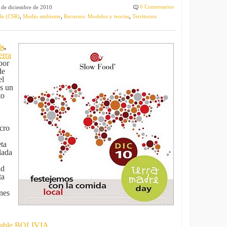
0 Comentarios
 de diciembre de 2010
le (CSR)
,
Medio ambiente
,
Recursos: Modelos y teorías
,
Territorios
ds
.
erra
por
de
el
s un
to
cro
eta
lada
ud
ta
nes
sable BOLIVIA