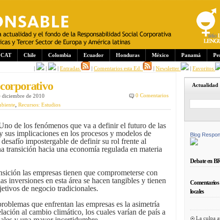
CAT
Chile
Colombia
Ecuador
Honduras
México
Panamá
Pe
|
|
|
Entradas
|
Comentarios esta Ed.
|
Newsletter
|
Favoritos
corporativo
Actualidad
0 Comentarios
e diciembre de 2010
biente
,
Recursos: Estudios
no de los fenómenos que va a definir el futuro de las
y sus implicaciones en los procesos y modelos de
Blog Respon
desafío impostergable de definir su rol frente al
na transición hacia una economía regulada en materia
Debate en B
ansición las empresas tienen que comprometerse con
las inversiones en esta área se hacen tangibles y tienen
Comentarios 
etivos de negocio tradicionales.
locales
roblemas que enfrentan las empresas es la asimetría
elación al cambio climático, los cuales varían de país a
La culpa a
nales y una mayor incertidumbre.