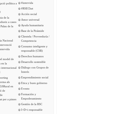
#intervida
pció política a
#RSEChat
9
Acción social
ia de la
Amor universal
ndueix a casos
Ayuda humanitaria
 Palau de la
Base de la Pirámide
Clientela / Proveeduría /
ia Nacional
Competencia
intervenció
Consumo inteligente y
Intervida
responsable (CSR)
Derechos humanos
del model de
Desarrollo sostenible
s en la
Diálogo con Grupos de
 internacional
Interés
1
Emprendimiento social
porting
forma als
Etica y buen gobierno
 GSRural en
Evento
ió de
Formación y
de
Empoderamiento
tat per a pimes
Gestión de la RSC
I+D+i responsable