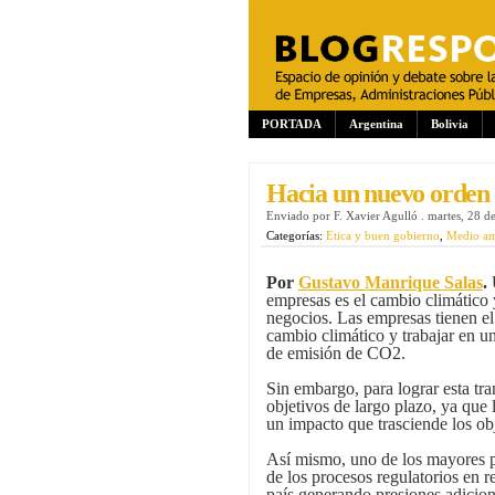
PORTADA
Argentina
Bolivia
Hacia un nuevo orden 
Enviado por
F. Xavier Agulló
.
martes, 28 d
Categorías:
Etica y buen gobierno
,
Medio am
Por
Gustavo Manrique Salas
.
U
empresas es el cambio climático 
negocios. Las empresas tienen el 
cambio climático y trabajar en u
de emisión de CO2.
Sin embargo, para lograr esta tr
objetivos de largo plazo, ya que 
un impacto que trasciende los obj
Así mismo, uno de los mayores p
de los procesos regulatorios en r
país generando presiones adicio