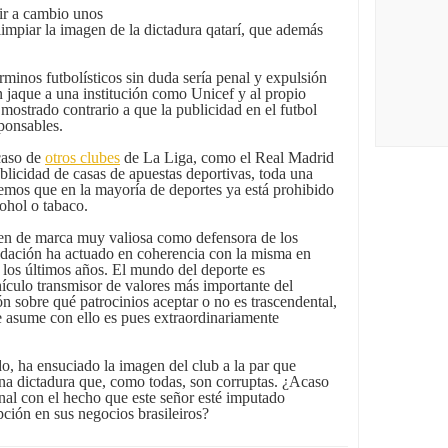
ir a cambio unos
limpiar la imagen de la dictadura qatarí, que además
rminos futbolísticos sin duda sería penal y expulsión
n jaque a una institución como Unicef y al propio
mostrado contrario a que la publicidad en el futbol
sponsables.
caso de
otros clubes
de La Liga, como el Real Madrid
blicidad de casas de apuestas deportivas, toda una
emos que en la mayoría de deportes ya está prohibido
cohol o tabaco.
en de marca muy valiosa como defensora de los
undación ha actuado en coherencia con la misma en
los últimos años. El mundo del deporte es
ículo transmisor de valores más importante del
n sobre qué patrocinios aceptar o no es trascendental,
se asume con ello es pues extraordinariamente
, ha ensuciado la imagen del club a la par que
na dictadura que, como todas, son corruptas. ¿Acaso
onal con el hecho que este señor esté imputado
pción en sus negocios brasileiros?