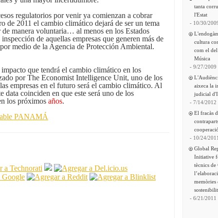
tanta corru
esos regulatorios por venir ya comienzan a cobrar
l'Estat
ero de 2011 el cambio climático dejará de ser un tema
- 10/30/200
 de manera voluntaria… al menos en los Estados
L'endogàm
la inspección de aquellas empresas que generen más de
cultura co
 por medio de la Agencia de Protección Ambiental.
com el del
Música
- 9/27/2009
 impacto que tendrá el cambio climático en los
zado por The Economist Intelligence Unit, uno de los
L'Audiènc
las empresas en el futuro será el cambio climático. Al
aixeca la 
e data coinciden en que este será uno de los
judicial d'
 en los próximos
años
.
- 7/14/2012
El fracàs 
nsable PANAMÁ
contrapart
cooperació
- 10/24/201
Global Re
Initiative 
tècnics de
l’elaborac
memòries 
sostenibili
- 6/21/2011