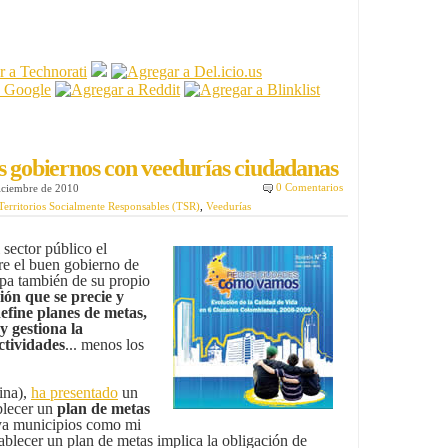
s gobiernos con veedurías ciudadanas
0 Comentarios
diciembre de 2010
Territorios Socialmente Responsables (TSR)
,
Veedurías
 sector público el
bre el buen gobierno de
upa también de su propio
ón que se precie y
define planes de metas,
y gestiona la
ctividades
... menos los
ina),
ha presentado
un
blecer un
plan de metas
 ya municipios como mi
blecer un plan de metas implica la obligación de