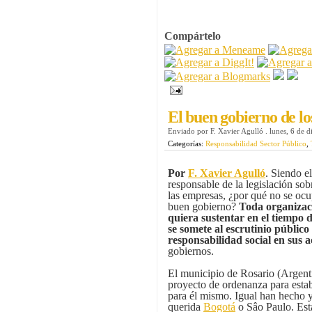
Compártelo
El buen gobierno de lo
Enviado por
F. Xavier Agulló
.
lunes, 6 de 
Categorías:
Responsabilidad Sector Público
,
Por
F. Xavier Agulló
. Siendo el
responsable de la legislación so
las empresas, ¿por qué no se oc
buen gobierno?
Toda organizaci
quiera sustentar en el tiempo 
se somete al escrutinio público 
responsabilidad social en sus a
gobiernos.
El municipio de Rosario (Argent
proyecto de ordenanza para esta
para él mismo. Igual han hecho
querida
Bogotá
o Sâo Paulo. Esta