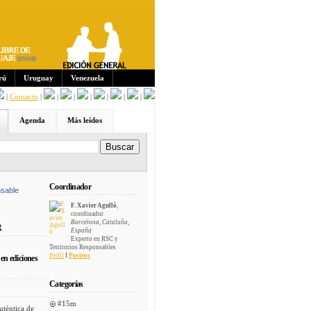
Sus
crip
cion
es:
rú
Uruguay
Venezuela
|
Contacto
|
|
|
|
|
|
|
Agenda
Más leídos
Coordinador
sable
F. Xavier Agulló
,
coordinador
Barcelona, Cataluña,
R
España
Experto en RSC y
Territorios Responsables
Perfil
I
Posteos
en ediciones
Categorías
#15m
utèntica de