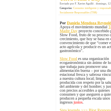
Enviado por
F. Xavier Agulló
.
domingo, 12
Categorías:
Consumo inteligente y responsab
Socialmente Responsables (TSR)
Por
Daniela Mendoza Reynol
Apoya el movimiento mundial
T
Madre Day
proyecto concebido 
Slow Food, fruto de su proceso 
crecimiento, que hoy se basa en 
convencimiento de que “comer e
acto agrícola y producir es un ac
gastronómico".
Slow Food
es una organización
ecogastronómica sin ánimo de lu
que trabaja para promover una
alimentación buena – por una di
estacional fresca y sabrosa vincu
a nuestra cultura local; limpia
producida con respeto por la sal
del ambiente y del hombre; y jus
con precios accesibles a quienes
consumen y que aseguren a quie
producen a pequeña escala unos
ingresos
justos
.
Siga leyendo >>> Blog Respon