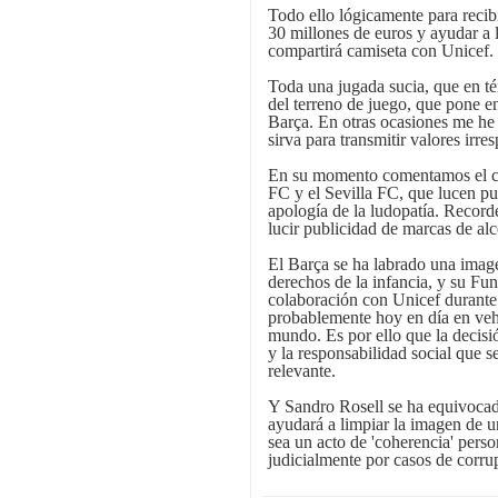
Todo ello lógicamente para recib
30 millones de euros y ayudar a 
compartirá camiseta con Unicef.
Toda una jugada sucia, que en té
del terreno de juego, que pone e
Barça. En otras ocasiones me he 
sirva para transmitir valores irre
En su momento comentamos el 
FC y el Sevilla FC, que lucen pu
apología de la ludopatía. Record
lucir publicidad de marcas de al
El Barça se ha labrado una imag
derechos de la infancia, y su F
colaboración con Unicef durante 
probablemente hoy en día en veh
mundo. Es por ello que la decisió
y la responsabilidad social que 
relevante.
Y Sandro Rosell se ha equivocado
ayudará a limpiar la imagen de u
sea un acto de 'coherencia' pers
judicialmente por casos de corru