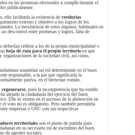
ados en las promesas electorales a cumplir durante el
dos públicamente.
 ello facilitaría la existencia de
veedurías
uimiento externo y objetivo a los logros de los
statales. La inexistencia de estos órganos, habituales en
 un descontrol entre promesas y logros, falta de
o deberían ceñirse a los de la propia municipalidad o
 una
hoja de ruta para el propio territorio
en que
y organizaciones de la sociedad civil, así como,
iudadanas asumirían un rol determinante en el buen
nte responsable, a la par que significaría la
normalmente pasiva, en el bienestar común.
y regenerarse
, pues la incompetencia que ha venido
ha alejado la ciudadanía del ejercicio del buen
co. Ello lo vemos en el ascenso de la abstención en
e el voto no es obligatorio. Pero también permitiría
ntre empresas y OSC con sus respectivas
adores territoriales
son el punto de partida para
dadanas en su necesario rol de escrutinio del buen
sto de agentes sociales.