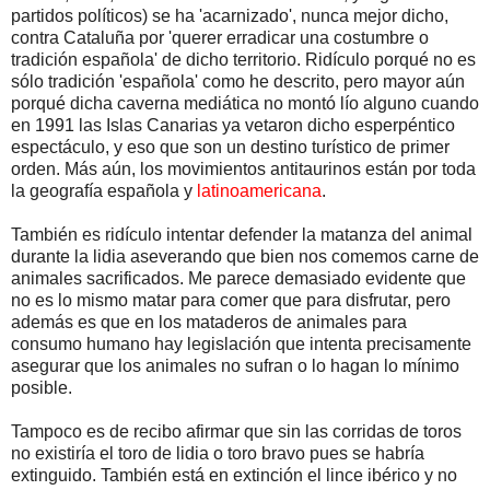
partidos políticos) se ha 'acarnizado', nunca mejor dicho,
contra Cataluña por 'querer erradicar una costumbre o
tradición española' de dicho territorio. Ridículo porqué no es
sólo tradición 'española' como he descrito, pero mayor aún
porqué dicha caverna mediática no montó lío alguno cuando
en 1991 las Islas Canarias ya vetaron dicho esperpéntico
espectáculo, y eso que son un destino turístico de primer
orden. Más aún, los movimientos antitaurinos están por toda
la geografía española y
latinoamericana
.
También es ridículo intentar defender la matanza del animal
durante la lidia aseverando que bien nos comemos carne de
animales sacrificados. Me parece demasiado evidente que
no es lo mismo matar para comer que para disfrutar, pero
además es que en los mataderos de animales para
consumo humano hay legislación que intenta precisamente
asegurar que los animales no sufran o lo hagan lo mínimo
posible.
Tampoco es de recibo afirmar que sin las corridas de toros
no existiría el toro de lidia o toro bravo pues se habría
extinguido. También está en extinción el lince ibérico y no