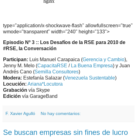
type="application/x-shockwave-flash" allowfullscreen="true"
wmode="transparent" width="240" height="133">
Episodio Nº 3 :: Los Desafíos de la RSE para 2010 de
#RSE, la Conversación
Participan:
Luis Manuel Carapaica (
Gerencia y Cambio
),
Jenny M. Melo (
CapacitaRSE
/
La Buena Empresa
) y Juan
Andrés Cano (
Semilla Consultores
)
Modera:
Estefanía Salazar (
Venezuela Sustentable
)
Locución:
Ariana*Locutora
Grabación
vía Skype
Edición
vía GarageBand
F. Xavier Agulló
No hay comentarios:
Se buscan empresas sin fines de lucro