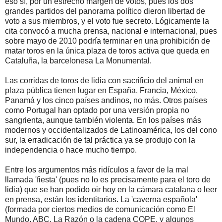
eso sí, por un estrecho margen de votos, pues los dos
grandes partidos del panorama político dieron libertad de
voto a sus miembros, y el voto fue secreto. Lógicamente la
cita convocó a mucha prensa, nacional e internacional, pues
sobre mayo de 2010 podría terminar en una prohibición de
matar toros en la única plaza de toros activa que queda en
Cataluña, la barcelonesa La Monumental.
Las corridas de toros de lidia con sacrificio del animal en
plaza pública tienen lugar en España, Francia, México,
Panamá y los cinco países andinos, no más. Otros países
como Portugal han optado por una versión propia no
sangrienta, aunque también violenta. En los países más
modernos y occidentalizados de Latinoamérica, los del cono
sur, la erradicación de tal práctica ya se produjo con la
independencia o hace mucho tiempo.
Entre los argumentos más ridículos a favor de la mal
llamada 'fiesta' (pues no lo es precisamente para el toro de
lidia) que se han podido oir hoy en la cámara catalana o leer
en prensa, están los identitarios. La 'caverna española'
(formada por ciertos medios de comunicación como El
Mundo, ABC, La Razón o la cadena COPE, y algunos