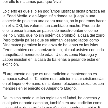
por ello lo matamos para que 'viva'.
Lo cierto es que si bien podíamos justificar dicha práctica en
la Edad Media, o en Afganistán donde se 'juega' a una
especie de polo con una cabra muerta, no lo podemos hacer
en el s. XXI, los valores han cambiado mucho. Prueba de
ello la encontramos en países de nuestro entorno, como
Reino Unido, que no sin polémica prohibió la caza del zorro.
Pero todavía países que se afirman 'desarrollados' como
Dinamarca permiten la matanza de ballenas en las Islas
Feroe también con acarnizamiento, al cual asisten con toda
tranquilidad menores de edad. U otros como Noruega y
Japón insisten en la caza de ballenas a pesar de estar en
extinción.
El argumento de que es una tradición a mantener no es
tampoco salvable. También era tradición matar cristianos/as
en el Imperio Romano, o mantener relaciones sexuales con
menores en el ejército de Alejandro Magno.
Del mismo modo que las reglas en el fútbol, baloncesto y
cualquier deporte cambian, también en una tradición como
las corridas de toros 'a la española' se pueden cambiar. El