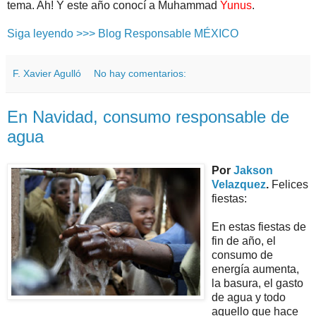
tema. Ah! Y este año conocí a Muhammad
Yunus
.
Siga leyendo >>> Blog Responsable MÉXICO
F. Xavier Agulló
No hay comentarios:
En Navidad, consumo responsable de
agua
Por
Jakson
Velazquez
.
Felices
fiestas:
En estas fiestas de
fin de año, el
consumo de
energía aumenta,
la basura, el gasto
de agua y todo
aquello que hace