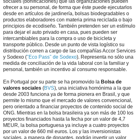
sociales (bonificaciones) que las organizaciones pueden
ofrecer a su personal, de forma que éste puede ejecutarlos
desde en artículos de jardinería, bolsas biodegradables o
productos elaboradores con materia prima reciclada o bajo
principios de ecodiseño. También pretenden ser un estímulo
para dejar el auto privado en casa, pues pueden ser
intercambiables para la compra o uso de bicicleta y
transporte público. Desde un punto de vista logístico su
distribución corren a cargo de las compañías Accor Services
y Sodexo (
"Eco Pass" de Sodexo
). Representa no sólo una
medida de conciliación de la vida laboral con la familiar y
personal, también un incentivo al consumo responsable.
En Portugal por su parte se ha promovido la
Bolsa de
valores sociales
(
BVS
), una iniciativa homónima a la que
desde 2003 funciona ya de forma pionera en Brasil, y que
permite lo mismo que el mercado de valores convencional,
pero orientado a financiar proyectos de contenido social de
ONG. Mientras en la bolsa brasileira ya son más de 100 los
proyectos financiados hasta la fecha por un valor de 4,7
MEUR, la bolsa portuguesa ya incluye a cuatro proyectos
por un valor de 660 mil euros. Los y las inversionistas
sociales, a manera de donantes, podrán invertir un valor