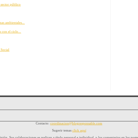
 sector público
mas ambientales...
 con el ciclo...
 Social
Contacto:
coordinacion@blogresponsable.com
Sugerir temas
click aquí
nión. Sus colaboraciones se realizan a título personal e individual, y los comentarios en los poste