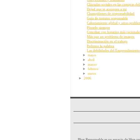
Cláusulas sociales en las compras del
Dejad que se acerquen a mi
Champiñones de responsabilidad
Guía de turismo responsable
Calentamiento global y otros proble
Póntelo siempre
Conciliar con horarios más racionales
Más que un problema de imagen
Discriminación en el trabajo
Pedimos la palabra
Las debilidades del Emprendimiento
►
mayo
►
abril
►
marzo
►
febrero
►
enero
►
2006
Blog Responsable es un espacio de libre opi