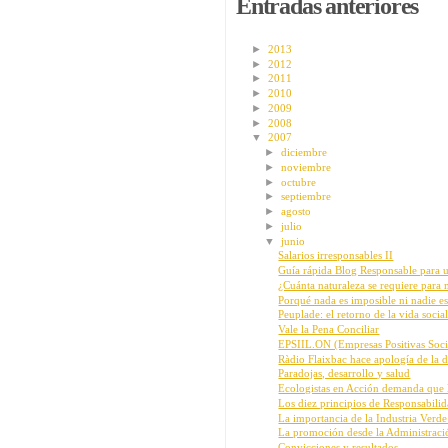
Entradas anteriores
►
2013
►
2012
►
2011
►
2010
►
2009
►
2008
▼
2007
►
diciembre
►
noviembre
►
octubre
►
septiembre
►
agosto
►
julio
▼
junio
Salarios irresponsables II
Guía rápida Blog Responsable para u
¿Cuánta naturaleza se requiere para 
Porqué nada es imposible ni nadie es 
Peuplade: el retorno de la vida socia
Vale la Pena Conciliar
EPSIIL.ON (Empresas Positivas Soci
Ràdio Flaixbac hace apología de la d
Paradojas, desarrollo y salud
Ecologistas en Acción demanda que lo
Los diez principios de Responsabilida
La importancia de la Industria Verd
La promoción desde la Administració
Convicciones y resultados