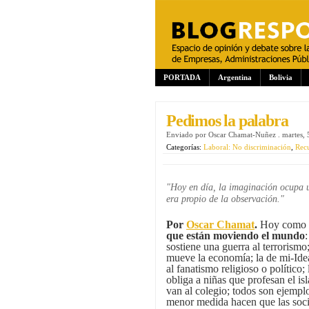
PORTADA
Argentina
Bolivia
Pedimos la palabra
Enviado por
Oscar Chamat-Nuñez
.
martes, 
Categorías:
Laboral: No discriminación
,
Recu
"Hoy en día, la imaginación ocupa u
era propio de la observación.
"
Por
Oscar Chamat
.
Hoy como n
que están moviendo el mundo
:
sostiene una guerra al terrorismo
mueve la economía; la de mi-Ide
al fanatismo religioso o político; 
obliga a niñas que profesan el is
van al colegio; todos son ejempl
menor medida hacen que las soci