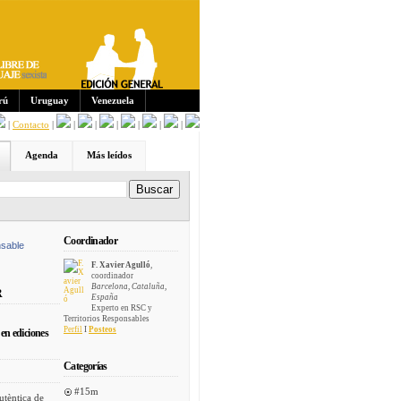
Sus
crip
cion
es:
rú
Uruguay
Venezuela
|
Contacto
|
|
|
|
|
|
|
Agenda
Más leídos
Coordinador
sable
F. Xavier Agulló
,
coordinador
Barcelona, Cataluña,
R
España
Experto en RSC y
Territorios Responsables
Perfil
I
Posteos
en ediciones
Categorías
#15m
utèntica de