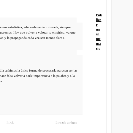
Pub
lica
r
una estadistica, adecuadamente torturada, siempre
un
ueremos. Hay que volver a valorar lo empirico, ya que
co
idad y la propaganda cada vez son menos claros...
me
nta
rio
ía sufrimos la única forma de procesarla parecen ser las
hace falta volver a darle importancia a la palabra y a la
as.
Inicio
Entrada antigua