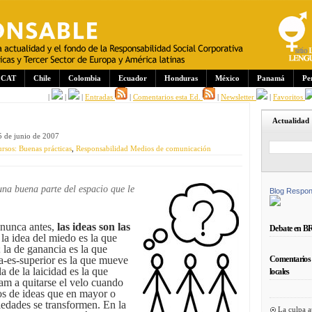
CAT
Chile
Colombia
Ecuador
Honduras
México
Panamá
Pe
|
|
|
Entradas
|
Comentarios esta Ed.
|
Newsletter
|
Favoritos
Actualidad
5 de junio de 2007
rsos: Buenas prácticas
,
Responsabilidad Medios de comunicación
na buena parte del espacio que le
Blog Respon
unca antes,
las ideas son las
Debate en B
 la idea del miedo es la que
; la de ganancia es la que
Comentarios 
a-es-superior es la que mueve
la de la laicidad es la que
locales
lam a quitarse el velo cuando
os de ideas que en mayor o
edades se transformen. En la
La culpa a