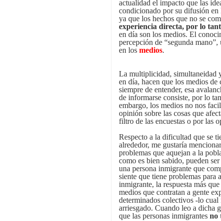
actualidad el impacto que las ide
condicionado por su difusión en
ya que los hechos que no se com
experiencia directa, por lo tan
en día son los medios. El conoci
percepción de “segunda mano”, u
en los
medios
.
La multiplicidad, simultaneidad
en día, hacen que los medios de
siempre de entender, esa avalan
de informarse consiste, por lo tan
embargo, los medios no nos facili
opinión sobre las cosas que afect
filtro de las encuestas o por las 
Respecto a la dificultad que se t
alrededor, me gustaría mencionar
problemas que aquejan a la poblac
como es bien sabido, pueden ser
una persona inmigrante que compa
siente que tiene problemas para 
inmigrante, la respuesta más que 
medios que contratan a gente exp
determinados colectivos -lo cual
arriesgado. Cuando leo a dicha g
que las personas inmigrantes
no 