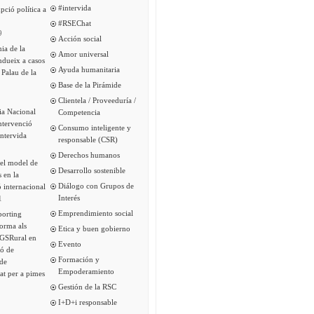
#intervida
pció política a
#RSEChat
9
Acción social
ia de la
Amor universal
ndueix a casos
Ayuda humanitaria
 Palau de la
Base de la Pirámide
Clientela / Proveeduría /
ia Nacional
Competencia
intervenció
Consumo inteligente y
Intervida
responsable (CSR)
Derechos humanos
del model de
Desarrollo sostenible
s en la
Diálogo con Grupos de
 internacional
Interés
1
Emprendimiento social
porting
forma als
Etica y buen gobierno
 GSRural en
Evento
ió de
Formación y
de
Empoderamiento
tat per a pimes
Gestión de la RSC
I+D+i responsable