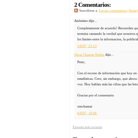
2 Comentarios:
Suscribirse a:
Enviar comentarios (Atom)
Anónimo dijo...
Completamente de acuerdo! Recuerden que 
termina cantando la verdad que nosotros q
los limites entre la informacion, la public
5/6/07, 23:13
Oscar Chamat-Nuñez
dijo...
Peter,
Con el exceso de información que hoy en d
estadísticas. Creo, sin embargo, que ahora 
voz. Hoy hablan más las cifras que las letr
Gracias por el comentario
omchamat
6/6/07, 10:06
Entrada más reciente