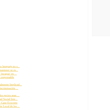
n lenguaje no s...
mantener su es...
'incapaz' en ...
l responsable
almente Implicad...
iscriminación ...
s pecios sean ...
d Social Inte...
e: Caso Ecocreto
n Local de los ...