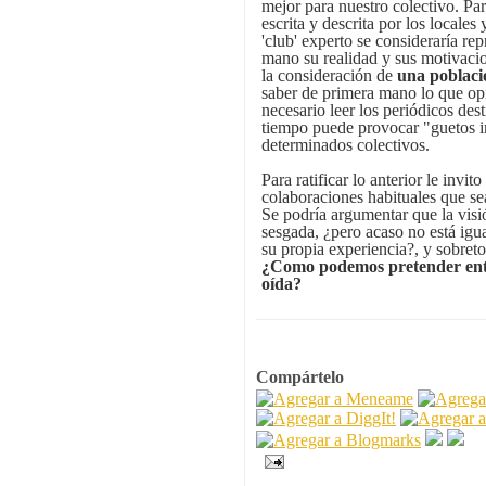
mejor para nuestro colectivo. Pa
escrita y descrita por los local
'club' experto se consideraría r
mano su realidad y sus motivacio
la consideración de
una poblaci
saber de primera mano lo que opi
necesario leer los periódicos des
tiempo puede provocar "guetos i
determinados colectivos.
Para ratificar lo anterior le inv
colaboraciones habituales que sea
Se podría argumentar que la visi
sesgada, ¿pero acaso no está igu
su propia experiencia?, y sobreto
¿Como podemos pretender ente
oída?
Compártelo