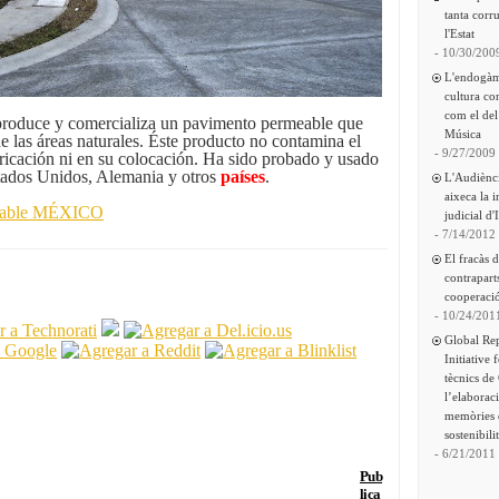
tanta corru
l'Estat
- 10/30/200
L'endogàm
cultura co
com el del
produce y comercializa un pavimento permeable que
Música
 de las áreas naturales. Éste producto no contamina el
- 9/27/2009
ricación ni en su colocación. Ha sido probado y usado
tados Unidos, Alemania y otros
países
.
L'Audiènc
aixeca la 
nsable MÉXICO
judicial d'
- 7/14/2012
El fracàs 
contrapart
cooperació
- 10/24/201
Global Re
Initiative 
tècnics de
l’elaborac
memòries 
sostenibili
- 6/21/2011
Pub
lica