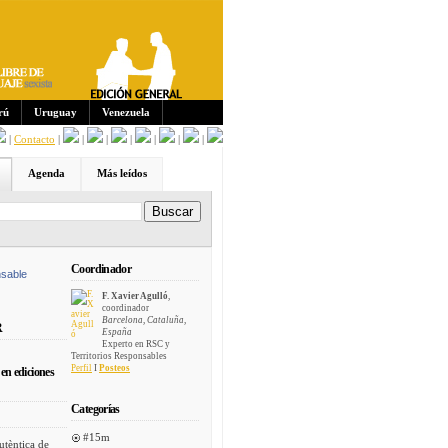
Sus
crip
cion
es:
rú
Uruguay
Venezuela
|
Contacto
|
|
|
|
|
|
|
Agenda
Más leídos
Coordinador
sable
F. Xavier Agulló
,
coordinador
Barcelona, Cataluña,
R
España
Experto en RSC y
Territorios Responsables
Perfil
I
Posteos
en ediciones
Categorías
#15m
utèntica de