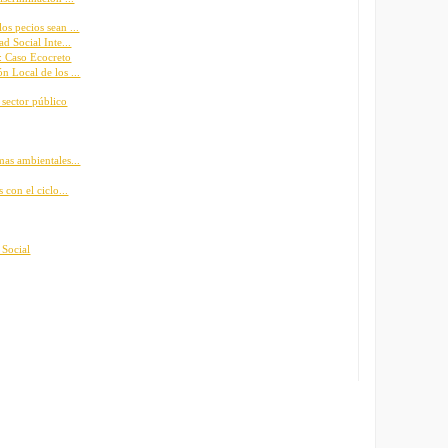
s pecios sean ...
d Social Inte...
e: Caso Ecocreto
n Local de los ...
 sector público
mas ambientales...
 con el ciclo...
 Social