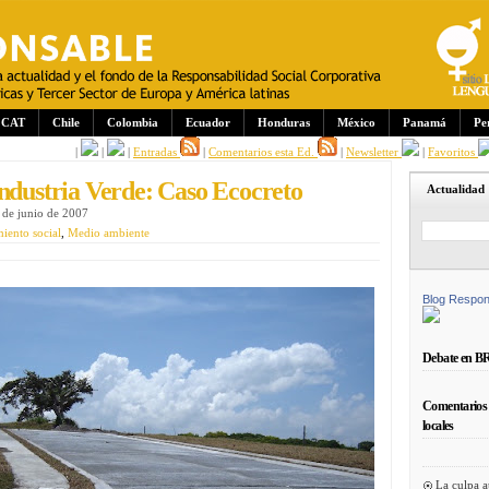
CAT
Chile
Colombia
Ecuador
Honduras
México
Panamá
Pe
|
|
|
Entradas
|
Comentarios esta Ed.
|
Newsletter
|
Favoritos
Industria Verde: Caso Ecocreto
Actualidad
de junio de 2007
ento social
,
Medio ambiente
Blog Respon
Debate en B
Comentarios 
locales
La culpa a