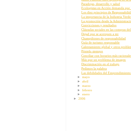
Paradojas, desarrollo y salud
Ecologistas en Acción demanda que lo
Los diez principios de Responsabilida
La importancia de la Industria Verd
La promoción desde la Administració
Convicciones y resultados
Cláusulas sociales en las compras del
Dejad que se acerquen a mi
Champiñones de responsabilidad
Guía de turismo responsable
Calentamiento global y otros proble
Póntelo siempre
Conciliar con horarios más racionales
Más que un problema de imagen
Discriminación en el trabajo
Pedimos la palabra
Las debilidades del Emprendimiento
►
mayo
►
abril
►
marzo
►
febrero
►
enero
►
2006