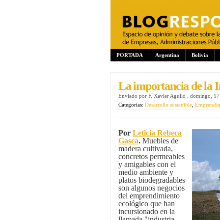
PORTADA
Argentina
Bolivia
La importancia de la 
Enviado por
F. Xavier Agulló
.
domingo, 17 
Categorías:
Desarrollo sostenible
,
Emprendimi
Por
Leticia Rebeca
Gasca
.
Muebles de
madera cultivada,
concretos permeables
y amigables con el
medio ambiente y
platos biodegradables
son algunos negocios
del emprendimiento
ecológico que han
incursionado en la
llamada "industria