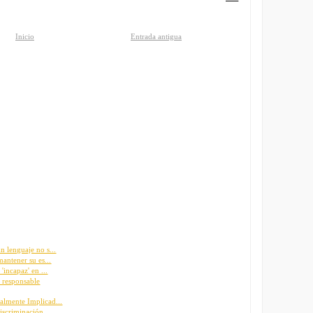
Inicio
Entrada antigua
n lenguaje no s...
mantener su es...
'incapaz' en ...
l responsable
almente Implicad...
iscriminación ...