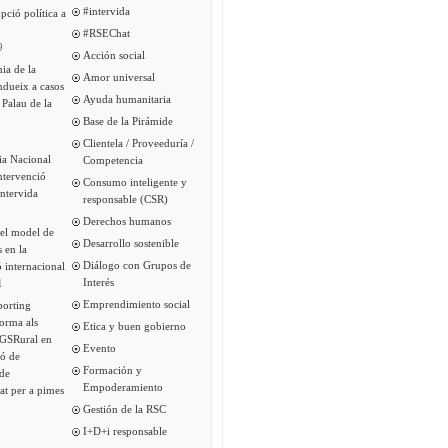
#intervida
pció política a
#RSEChat
9
Acción social
ia de la
Amor universal
ndueix a casos
Ayuda humanitaria
 Palau de la
Base de la Pirámide
Clientela / Proveeduría /
ia Nacional
Competencia
intervenció
Consumo inteligente y
Intervida
responsable (CSR)
Derechos humanos
del model de
Desarrollo sostenible
s en la
Diálogo con Grupos de
 internacional
Interés
1
Emprendimiento social
porting
forma als
Etica y buen gobierno
 GSRural en
Evento
ió de
Formación y
de
Empoderamiento
tat per a pimes
Gestión de la RSC
I+D+i responsable