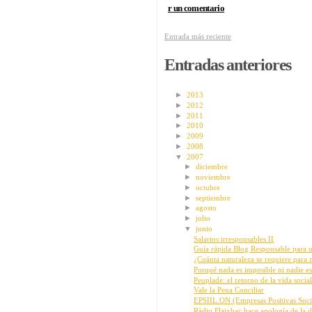
r un comentario
Entrada más reciente
Entradas anteriores
►
2013
►
2012
►
2011
►
2010
►
2009
►
2008
▼
2007
►
diciembre
►
noviembre
►
octubre
►
septiembre
►
agosto
►
julio
▼
junio
Salarios irresponsables II
Guía rápida Blog Responsable para u
¿Cuánta naturaleza se requiere para 
Porqué nada es imposible ni nadie es 
Peuplade: el retorno de la vida socia
Vale la Pena Conciliar
EPSIIL.ON (Empresas Positivas Soci
Ràdio Flaixbac hace apología de la d