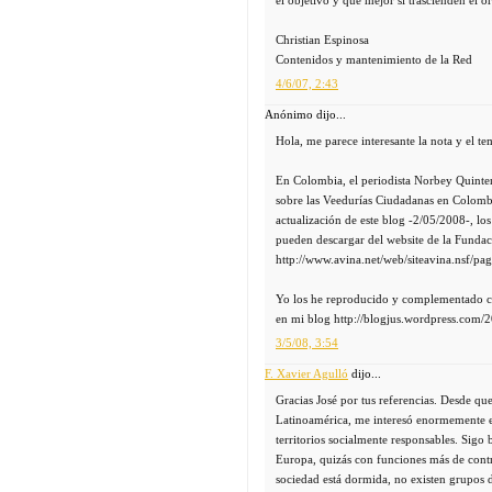
Christian Espinosa
Contenidos y mantenimiento de la Red
4/6/07, 2:43
Anónimo dijo...
Hola, me parece interesante la nota y el te
En Colombia, el periodista Norbey Quinte
sobre las Veedurías Ciudadanas en Colombia
actualización de este blog -2/05/2008-, los 
pueden descargar del website de la Funda
http://www.avina.net/web/siteavina.nsf/pa
Yo los he reproducido y complementado co
en mi blog http://blogjus.wordpress.com/
3/5/08, 3:54
F. Xavier Agulló
dijo...
Gracias José por tus referencias. Desde que
Latinoamérica, me interesó enormemente e
territorios socialmente responsables. Sigo
Europa, quizás con funciones más de contr
sociedad está dormida, no existen grupos d