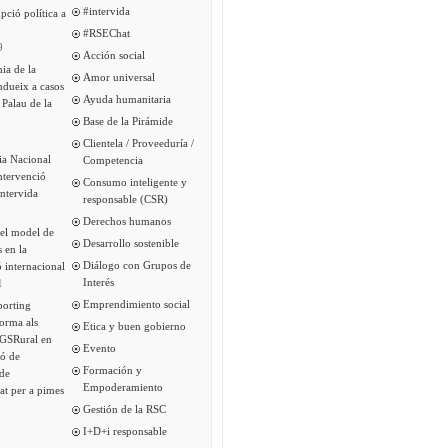
#intervida
pció política a
#RSEChat
9
Acción social
ia de la
Amor universal
ndueix a casos
Ayuda humanitaria
 Palau de la
Base de la Pirámide
Clientela / Proveeduría /
ia Nacional
Competencia
intervenció
Consumo inteligente y
Intervida
responsable (CSR)
Derechos humanos
del model de
Desarrollo sostenible
s en la
Diálogo con Grupos de
 internacional
Interés
1
Emprendimiento social
porting
forma als
Etica y buen gobierno
 GSRural en
Evento
ió de
Formación y
de
Empoderamiento
tat per a pimes
Gestión de la RSC
I+D+i responsable