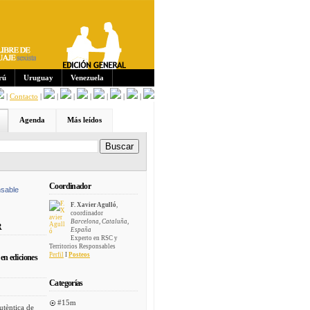
Sus
crip
cion
es:
rú
Uruguay
Venezuela
|
Contacto
|
|
|
|
|
|
|
Agenda
Más leídos
Coordinador
sable
F. Xavier Agulló
,
coordinador
Barcelona, Cataluña,
R
España
Experto en RSC y
Territorios Responsables
Perfil
I
Posteos
en ediciones
Categorías
#15m
utèntica de