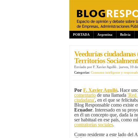
PORTADA
Argentina
Bolivia
Veedurías ciudadanas (
Territorios Socialmen
Enviado por
F. Xavier Agulló
.
jueves, 10 d
Categorías:
Consumo inteligente y responsab
Por
F. Xavier Agulló
.
Hace unos
comentario
de una llamada
'Red 
ciudadana'
, en el que se felicit
Blog Responsable como existe en
Ecuador
. Interesado en su proy
en él un concepto que, dada la n
ser habitual en ese país, como m
contralorías sociales
.
Como residente a este lado del A