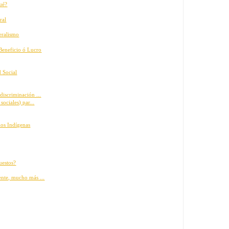
qué?
ral
beralismo
 Beneficio ó Lucro
d Social
discriminación ...
sociales) par...
los Indígenas
uestos?
ente, mucho más ...