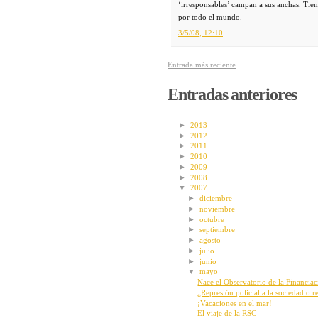
‘irresponsables’ campan a sus anchas. Tie
por todo el mundo.
3/5/08, 12:10
Entrada más reciente
Entradas anteriores
►
2013
►
2012
►
2011
►
2010
►
2009
►
2008
▼
2007
►
diciembre
►
noviembre
►
octubre
►
septiembre
►
agosto
►
julio
►
junio
▼
mayo
Nace el Observatorio de la Financia
¿Represión policial a la sociedad o re
¡Vacaciones en el mar!
El viaje de la RSC