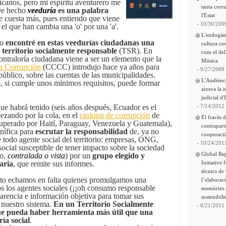
icanos, pero mi espíritu aventurero me
tanta corru
 De hecho
veeduría
es una palabra
l'Estat
 cuesta más, pues entiendo que viene
- 10/30/200
 el que han cambia una 'o' por una 'a'.
L'endogàm
do
encontré en estas veedurías ciudadanas una
cultura co
territorio socialmente responsable
(TSR). En
com el del
ontraloría ciudadana viene a ser un elemento que la
Música
la Corrupción
(CCCC) introdujo hace ya años para
- 9/27/2009
 público, sobre las cuentas de las municipalidades.
L'Audiènc
o, si cumple unos mínimos requisitos, puede formar
aixeca la 
judicial d'
- 7/14/2012
 que habrá tenido (seis años después, Ecuador es el
ezando por la cola, en el
ranking de corrupción
de
El fracàs 
superado por Haití, Paraguay, Venezuela y Guatemala),
contrapart
nífica para
escrutar la responsabilidad
de, ya no
cooperació
e todo agente social del territorio: empresas, ONG,
- 10/24/201
 social susceptible de tener impacto sobre la sociedad
Global Re
ho,
contralada o vista
) por un
grupo elegido y
Initiative 
aria
, que remite sus informes.
tècnics de
nto echamos en falta quienes promulgamos una
l’elaborac
os los agentes sociales (¡¡oh consumo responsable
memòries 
parencia e información objetiva para tomar sus
sostenibili
 nuestro sistema.
En un Territorio Socialmente
- 6/21/2011
e pueda haber herramienta más útil que una
ía social
.