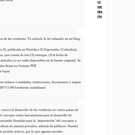
co
me
nta
rio
ma de las veedurías. Tu artículo lo he enlazado en mi blog.
ro H, publicada en Periódico El Espectador (Colombia),
, que consta de tres (3) entregas. (A la fecha de
artículos ya no están disponibles en la fuente original). Se
ción Avina en formato PDF
ge?open
n enlaces a entidades, instituciones, documentos y mapas
2007/11/06/veedurias-ciudadanas/
 conocí el desarrollo de las veedurías en varios países de
l concepto como herramientas para el desarrollo de
 buscando fórmulas para la ‘importación’ del concepto a
aloría en asuntos privados, además de públicos. Nuestra
e presión activos, por lo que agentes sociales