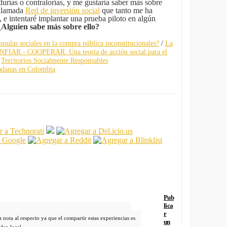
urías o contralorías, y me gustaría saber más sobre
 llamada
Red de inversión social
que tanto me ha
o, e intentaré implantar una prueba piloto en algún
¿Alguien sabe más sobre ello?
usulas sociales en la compra pública inconstitucionales?
/
La
FIAR - COOPERAR. Una teoría de acción social para el
/
Territorios Socialmente Responsables
adanas en Colombia
Pub
lica
r
 nota al respecto ya que el compartir estas experiencias es
un
rden local.