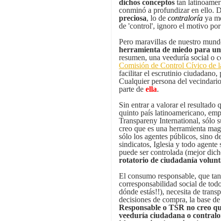
dichos conceptos
tan latinoamer
conminó a profundizar en ello.
preciosa
, lo de
contraloría
ya me
de 'control', ignoro el motivo por
Pero maravillas de nuestro mun
herramienta
de miedo para un 
resumen, una veeduría social o c
Comisión de Control Cívico de 
facilitar el escrutinio ciudadano,
Cualquier persona del vecindari
parte de
ella
.
Sin entrar a valorar el resultado
quinto país latinoamericano, emp
Transpareny International, sólo 
creo que es una herramienta mag
sólo los agentes públicos, sino d
sindicatos, Iglesia y todo agente
puede ser controlada (mejor dic
rotatorio de ciudadanía volunt
El consumo responsable, que ta
corresponsabilidad social de tod
dónde estás!!), necesita de trans
decisiones de compra, la base de
Responsable o TSR no creo qu
veeduría ciudadana o contralor