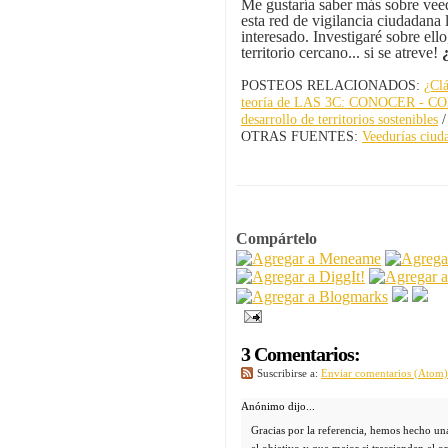
Me gustaría saber más sobre veed
esta red de vigilancia ciudadana
interesado. Investigaré sobre ell
territorio cercano... si se atreve!
POSTEOS RELACIONADOS:
¿Clá
teoría de LAS 3C: CONOCER - CON
desarrollo de territorios sostenibles
OTRAS FUENTES:
Veedurías ciud
Compártelo
3 Comentarios:
Suscribirse a:
Enviar comentarios (Atom)
Anónimo dijo...
Gracias por la referencia, hemos hecho una
el objetivo y que mejor si trascienden el o