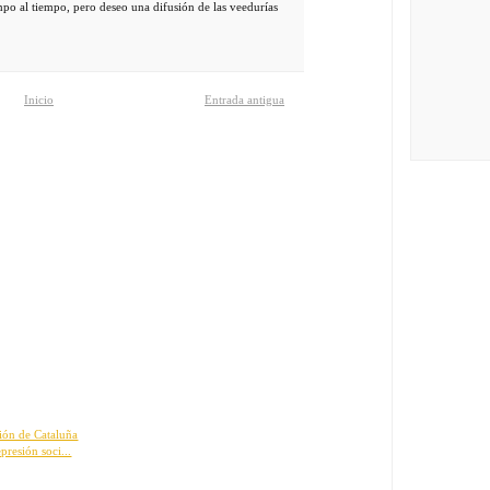
mpo al tiempo, pero deseo una difusión de las veedurías
Inicio
Entrada antigua
ción de Cataluña
presión soci...