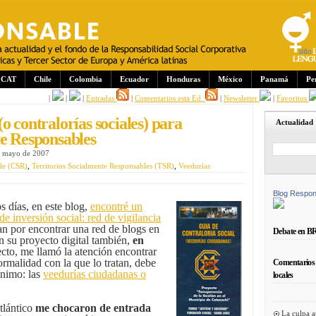
CAT
Chile
Colombia
Ecuador
Honduras
México
Panamá
Pe
|
|
|
Entradas
|
Comentarios esta Ed.
|
Newsletter
|
Favoritos
o contralorías sociales) para
Actualidad
te Responsables
e mayo de 2007
le (CSR)
,
Territorios Socialmente Responsables (TSR)
,
Veedurías
Blog Respon
 días, en este blog,
encontré un
de inversión social: red de vigilancia
aban por encontrar una red de blogs en
Debate en B
 su proyecto digital también,
en
ecto, me llamó la atención encontrar
ormalidad con la que lo tratan, debe
Comentarios 
ínimo: las
veedurías ciudadanas o
locales
tlántico
me chocaron de entrada
La culpa a