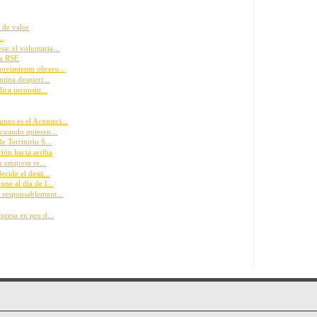
 de valor
..
: el voluntaria...
la RSE
ovimiento obrero...
tina despiert...
ica inconstit...
us es el Aconteci...
 cuando quieren...
e Territorio S...
ión hacia arriba
a empresa re...
cide el desti...
ne al día de l...
 responsablement...
presa en pro d...