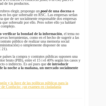
idad de los productos.
 rubros elegir, propongo un
pool
de una docena o
os
en los que sobresalir en RSC. Las empresas serían
rma que de ser socialmente responsable dos empresas
a que sobresalir por ello. Pero sobre ello ya hablaré
e complejo.
 verificar la bondad de la información
, el tema no
nuevas herramientas, como en el hecho de sugerir a las
ontrato público de realizar una memoria social
dministración) o simplemente disponer de una
 21).
 países la compra y contratos públicas suponen una
rior bruto (PIB), entre el 15 i el 40% según los casos y
cto o indirecto. Es así pues que
de introducir
 de la noche a la mañana, un mercado socialmente
gón y la llave de las políticas públicas para la
 de Confucio: ¿un examen en ciudadanía