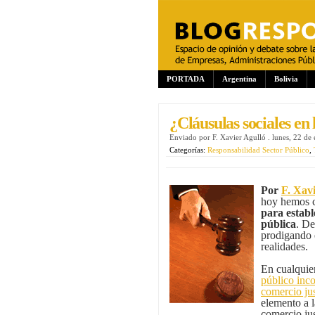
PORTADA
Argentina
Bolivia
¿Cláusulas sociales en
Enviado por
F. Xavier Agulló
.
lunes, 22 de
Categorías:
Responsabilidad Sector Público
,
Por
F. Xav
hoy hemos 
para establ
pública
. De
prodigando 
realidades.
En cualquie
público inc
comercio ju
elemento a l
comercio jus