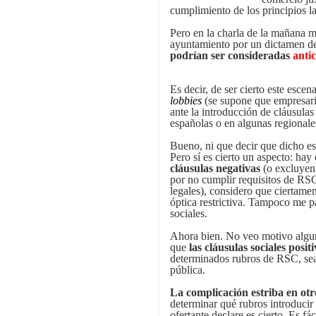
cumplimiento de los principios l
Pero en la charla de la mañana 
ayuntamiento por un dictamen de 
podrían ser consideradas
antic
Es decir, de ser cierto este esc
lobbies
(se supone que empresari
ante la introducción de cláusulas
españolas o en algunas regionales
Bueno, ni que decir que dicho e
Pero sí es cierto un aspecto: hay
cláusulas negativas
(o excluyent
por no cumplir requisitos de RS
legales), considero que ciertamen
óptica restrictiva. Tampoco me pa
sociales.
Ahora bien. No veo motivo algun
que
las cláusulas sociales posit
determinados rubros de RSC, sea
pública.
La complicación estriba en otr
determinar qué rubros introducir
ofertante declare es cierto. Es fác