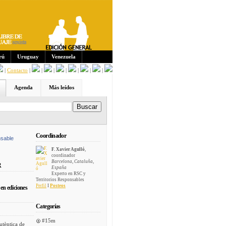
Sus
crip
cion
es:
rú
Uruguay
Venezuela
|
Contacto
|
|
|
|
|
|
|
Agenda
Más leídos
Coordinador
sable
F. Xavier Agulló
,
coordinador
Barcelona, Cataluña,
R
España
Experto en RSC y
Territorios Responsables
Perfil
I
Posteos
en ediciones
Categorías
#15m
utèntica de