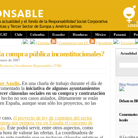
CAT
Chile
Colombia
Ecuador
Honduras
México
Panamá
Pe
|
|
|
Entradas
|
Comentarios esta Ed.
|
Newsletter
|
Favoritos
 la compra pública inconstitucionales?
Actualidad
 enero de 2007
Territorios Socialmente Responsables (TSR)
ier Agulló
.
En una charla de trabajo durante el día de
Blog Respon
comentado la
iniciativa de algunos ayuntamientos
ecer cláusulas sociales en su compra y contratación
 hecho no son casos aislados, últimamente se están
Debate en B
en España, aunque sean sólo los proyectos, no las
Comentarios 
r caso,
el proyecto de ley de contratos del sector
locales
orpora por primera vez en España el concepto de
sto
. Éste podrá servir, entre otros aspectos, como
a hora de valorar las ofertas. La coordinadora de
La culpa a
to pide también que se incluyan cláusulas relativas al