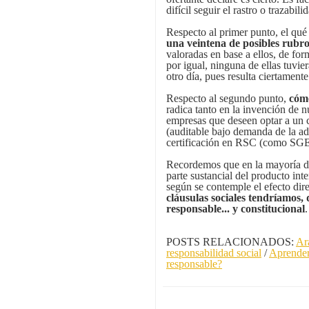
difícil seguir el rastro o trazabil
Respecto al primer punto, el qué
una veintena de posibles rubr
valoradas en base a ellos, de fo
por igual, ninguna de ellas tuvier
otro día, pues resulta ciertament
Respecto al segundo punto,
cómo
radica tanto en la invención de 
empresas que deseen optar a un c
(auditable bajo demanda de la a
certificación en RSC (como SGE
Recordemos que en la mayoría de
parte sustancial del producto inte
según se contemple el efecto dire
cláusulas sociales tendríamos,
responsable... y constitucional
.
POSTS RELACIONADOS:
Ara
responsabilidad social
/
Aprender
responsable?