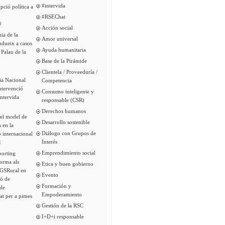
#intervida
pció política a
#RSEChat
9
Acción social
ia de la
Amor universal
ndueix a casos
Ayuda humanitaria
 Palau de la
Base de la Pirámide
Clientela / Proveeduría /
ia Nacional
Competencia
intervenció
Consumo inteligente y
Intervida
responsable (CSR)
Derechos humanos
del model de
Desarrollo sostenible
s en la
Diálogo con Grupos de
 internacional
Interés
1
Emprendimiento social
porting
forma als
Etica y buen gobierno
 GSRural en
Evento
ió de
Formación y
de
Empoderamiento
tat per a pimes
Gestión de la RSC
I+D+i responsable