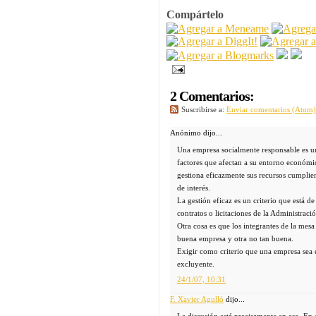
Compártelo
2 Comentarios:
Suscribirse a:
Enviar comentarios (Atom)
Anónimo dijo...
Una empresa socialmente responsable es un
factores que afectan a su entorno económi
gestiona eficazmente sus recursos cumplien
de interés.
La gestión eficaz es un criterio que está d
contratos o licitaciones de la Administraci
Otra cosa es que los integrantes de la mesa
buena empresa y otra no tan buena.
Exigir como criterio que una empresa sea e
excluyente.
24/1/07, 10:31
F. Xavier Agulló
dijo...
La discusión está precisamente en eso. En 