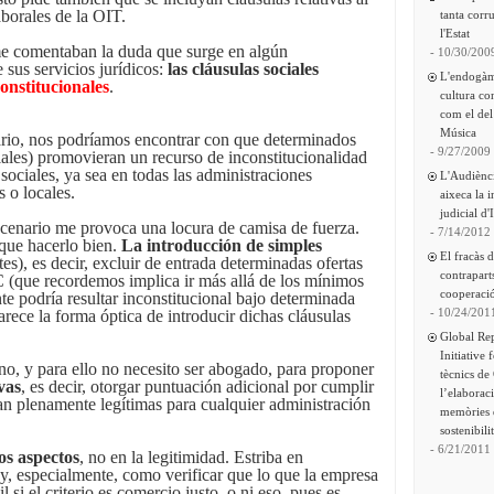
aborales de la OIT.
tanta corru
l'Estat
me comentaban la duda que surge en algún
- 10/30/200
sus servicios jurídicos:
las cláusulas sociales
L'endogàm
onstitucionales
.
cultura co
com el del
Música
enario, nos podríamos encontrar con que determinados
- 9/27/2009
ales) promovieran un recurso de inconstitucionalidad
 sociales, ya sea en todas las administraciones
L'Audiènc
 o locales.
aixeca la 
judicial d'
scenario me provoca una locura de camisa de fuerza.
- 7/14/2012
 que hacerlo bien.
La introducción de simples
El fracàs 
es), es decir, excluir de entrada determinadas ofertas
contrapart
C (que recordemos implica ir más allá de los mínimos
cooperació
te podría resultar inconstitucional bajo determinada
- 10/24/201
rece la forma óptica de introducir dichas cláusulas
Global Re
Initiative 
o, y para ello no necesito ser abogado, para proponer
tècnics de
ivas
, es decir, otorgar puntuación adicional por cumplir
l’elaborac
n plenamente legítimas para cualquier administración
memòries 
sostenibili
- 6/21/2011
os aspectos
, no en la legitimidad. Estriba en
 y, especialmente, como verificar que lo que la empresa
il si el criterio es comercio justo, o ni eso, pues es