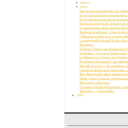
►
febrero
▼
enero
Nuevas empresas adeptas a la cadena
Si no comunicamos lo que hacemos.
Ponga empleo motivado en su empresa
Honduras: empujando el tiempo de 
Un movimiento sénior después del m
Reeducar al soberano. Crisis en Argen
¿Cláusulas sociales en la compra públ
La insoportable levedad de las cifras
Biorritmos
El Premio Nobel para Muhammad Yun
Sindicatos: ¿por qué lo llaman amor
La Alianza por el Agua: un ejemplo d
Populismo empresarial o una delegac
Más allá de la Ley y los incentivos: l
Cuando la democracia participativa de
Blog Responsable ahora también le po
Salud y Estrés Laboral: comencemos
Año nuevo vida nueva
Un estado pseudo-policial para la em
Televisión... ¿responsable?
►
2006