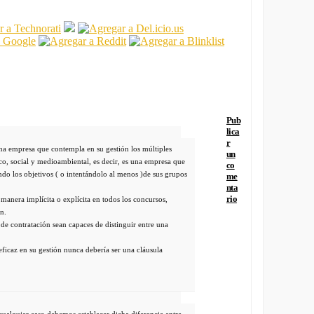
Pub
lica
r
a empresa que contempla en su gestión los múltiples
un
co, social y medioambiental, es decir, es una empresa que
co
do los objetivos ( o intentándolo al menos )de sus grupos
me
nta
rio
e manera implícita o explícita en todos los concursos,
ón.
 de contratación sean capaces de distinguir entre una
ficaz en su gestión nunca debería ser una cláusula
cualquier caso debemos establecer dicha diferencia entre