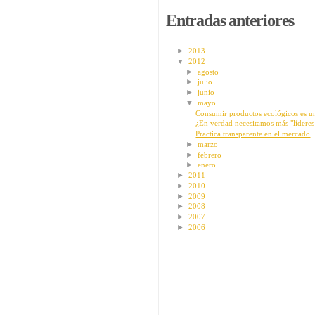
Entradas anteriores
►
2013
▼
2012
►
agosto
►
julio
►
junio
▼
mayo
Consumir productos ecológicos es un
¿En verdad necesitamos más "líderes 
Practica transparente en el mercado
►
marzo
►
febrero
►
enero
►
2011
►
2010
►
2009
►
2008
►
2007
►
2006