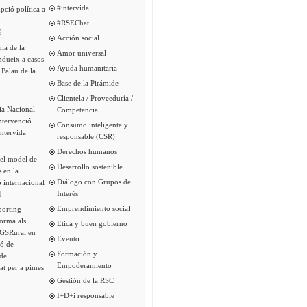
#intervida
pció política a
#RSEChat
9
Acción social
ia de la
Amor universal
ndueix a casos
Ayuda humanitaria
 Palau de la
Base de la Pirámide
Clientela / Proveeduría /
ia Nacional
Competencia
intervenció
Consumo inteligente y
Intervida
responsable (CSR)
Derechos humanos
del model de
Desarrollo sostenible
s en la
Diálogo con Grupos de
 internacional
Interés
1
Emprendimiento social
porting
forma als
Etica y buen gobierno
 GSRural en
Evento
ió de
Formación y
de
Empoderamiento
tat per a pimes
Gestión de la RSC
I+D+i responsable