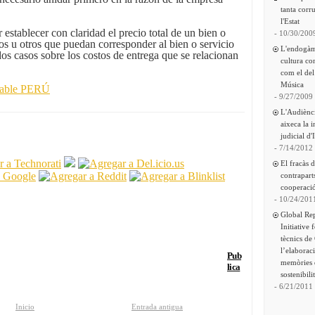
tanta corru
l'Estat
establecer con claridad el precio total de un bien o
- 10/30/200
tos u otros que puedan corresponder al bien o servicio
L'endogàm
os casos sobre los costos de entrega que se relacionan
cultura co
com el del
Música
sable PERÚ
- 9/27/2009
L'Audiènc
aixeca la 
judicial d'
- 7/14/2012
El fracàs 
contrapart
cooperació
- 10/24/201
Global Re
Initiative 
tècnics de
l’elaborac
Pub
memòries 
lica
sostenibili
- 6/21/2011
Inicio
Entrada antigua