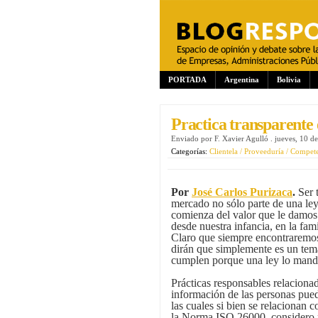
PORTADA
Argentina
Bolivia
Practica transparente
Enviado por
F. Xavier Agulló
.
jueves, 10 d
Categorías:
Clientela / Proveeduría / Compet
Por
José Carlos Purizaca
.
Ser t
mercado no sólo parte de una ley
comienza del valor que le damos 
desde nuestra infancia, en la fami
Claro que siempre encontraremo
dirán que simplemente es un tem
cumplen porque una ley lo mand
Prácticas responsables relacionad
información de las personas pue
las cuales si bien se relacionan
la Norma ISO 26000, considero n