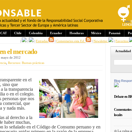
CAT
Chile
Colombia
Ecuador
Honduras
México
Panamá
Pe
|
|
|
Entradas
|
Comentarios esta Ed.
|
Newsletter
|
Favoritos
 en el mercado
Actualidad
e mayo de 2012
encia
,
Recursos: Buenas prácticas
ransparente en el
Blog Respon
, sino que
a la transparencia
lia o en el colegio.
Debate en B
s personas que nos
a comercial, que
a y nada más.
Comentarios 
locales
as al derecho a la
de haber muchas,
 con lo señalado en el Código de Consumo peruano y en
La culpa a
ecesario anidar primero en la razón de la empresa