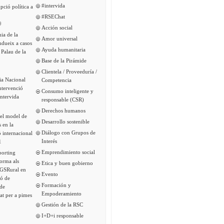
#intervida
pció política a
#RSEChat
9
Acción social
ia de la
Amor universal
ndueix a casos
Ayuda humanitaria
 Palau de la
Base de la Pirámide
Clientela / Proveeduría /
ia Nacional
Competencia
intervenció
Consumo inteligente y
Intervida
responsable (CSR)
Derechos humanos
del model de
Desarrollo sostenible
s en la
Diálogo con Grupos de
 internacional
Interés
1
Emprendimiento social
porting
forma als
Etica y buen gobierno
 GSRural en
Evento
ió de
Formación y
de
Empoderamiento
tat per a pimes
Gestión de la RSC
I+D+i responsable