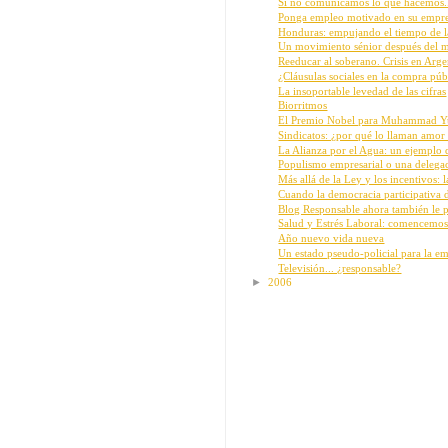
Si no comunicamos lo que hacemos.
Ponga empleo motivado en su empresa
Honduras: empujando el tiempo de 
Un movimiento sénior después del m
Reeducar al soberano. Crisis en Argen
¿Cláusulas sociales en la compra públ
La insoportable levedad de las cifras
Biorritmos
El Premio Nobel para Muhammad Yun
Sindicatos: ¿por qué lo llaman amor
La Alianza por el Agua: un ejemplo d
Populismo empresarial o una delegac
Más allá de la Ley y los incentivos: l
Cuando la democracia participativa de
Blog Responsable ahora también le po
Salud y Estrés Laboral: comencemos
Año nuevo vida nueva
Un estado pseudo-policial para la em
Televisión... ¿responsable?
►
2006