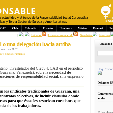
CAT
Chile
Colombia
Ecuador
Honduras
México
Panamá
Pe
|
|
|
Entradas
|
Comentarios esta Ed.
|
Newsletter
|
Favoritos
 o una delegación hacia arriba
Actualidad
e enero de 2007
ón y Empoderamiento
nteno, investigador del Ciepv-UCAB en el periódico
Blog Respon
 Guayana, Venezuela), sobre la
necesidad de
tuaciones de responsabilidad social
, si la empresa o
Debate en B
en los sindicatos tradicionales de Guayana, una
Comentarios 
 contratos colectivos, de
incluir cláusulas
donde
locales
sas para que éstas les resuelvan cuestiones que
cia de los trabajadores.
La culpa a