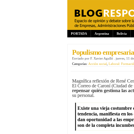
PORTADA
Argentina
Bolivia
Populismo empresarial
Enviado por
F. Xavier Agulló
.
jueves, 11 d
Categorías:
Acción social
,
Laboral: Formaci
Magnífica reflexión de René Ce
El Correo de Caroní (Ciudad de
repensar quién gestiona las ac
su personal.
Existe una vieja costumbre 
tendencia, manifiesta en los
dan oportunidad a las empre
son de la completa incumben