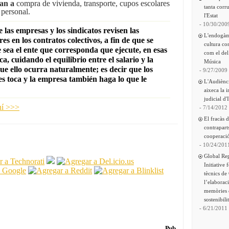
an a
compra de vivienda, transporte, cupos escolares
tanta corru
 personal.
l'Estat
- 10/30/200
las empresas y los sindicatos revisen las
L'endogàm
es en los contratos colectivos, a fin de que se
cultura co
 sea el ente que corresponda que ejecute, en esas
com el del
ca, cuidando el equilibrio entre el salario y la
Música
e ello ocurra naturalmente; es decir
que los
- 9/27/2009
es toca y la empresa también haga lo que le
L'Audiènc
aixeca la 
judicial d'
ní >>>
- 7/14/2012
El fracàs 
contrapart
cooperació
- 10/24/201
Global Re
Initiative 
tècnics de
l’elaborac
memòries 
sostenibili
- 6/21/2011
Pub