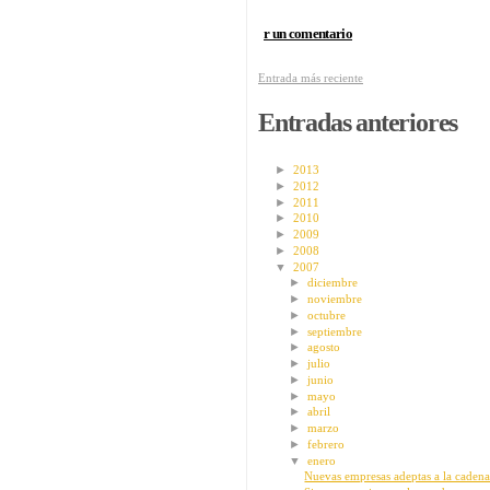
r un comentario
Entrada más reciente
Entradas anteriores
►
2013
►
2012
►
2011
►
2010
►
2009
►
2008
▼
2007
►
diciembre
►
noviembre
►
octubre
►
septiembre
►
agosto
►
julio
►
junio
►
mayo
►
abril
►
marzo
►
febrero
▼
enero
Nuevas empresas adeptas a la cadena