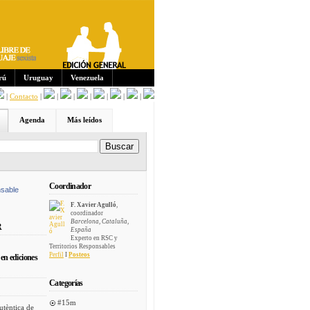
Sus
crip
cion
es:
rú
Uruguay
Venezuela
|
Contacto
|
|
|
|
|
|
|
Agenda
Más leídos
Coordinador
sable
F. Xavier Agulló
,
coordinador
Barcelona, Cataluña,
R
España
Experto en RSC y
Territorios Responsables
Perfil
I
Posteos
en ediciones
Categorías
#15m
utèntica de