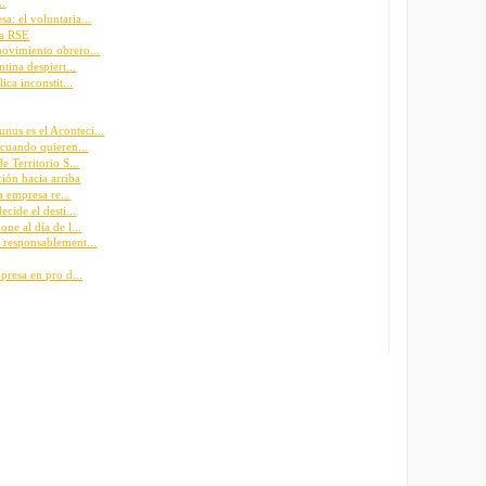
..
: el voluntaria...
la RSE
ovimiento obrero...
tina despiert...
ica inconstit...
us es el Aconteci...
 cuando quieren...
e Territorio S...
ión hacia arriba
a empresa re...
cide el desti...
ne al día de l...
 responsablement...
presa en pro d...