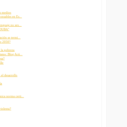
os medios
onsables en Es...
enguaje no sex...
a DUBA"
ción se termi...
ño 2050?
 la pobreza
smo: Blog Acti...
osa?
lle
 el desarrollo
ía
ica norma certi...
violenta?