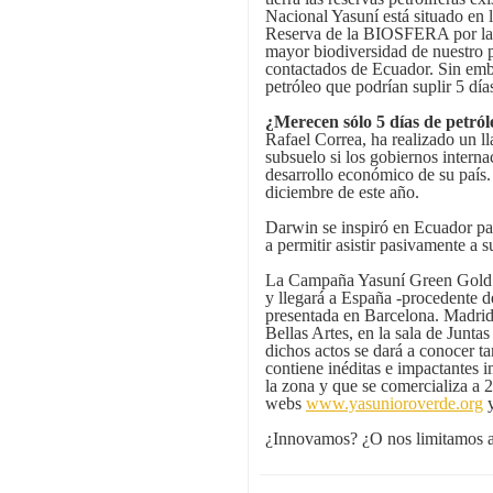
Nacional Yasuní está situado en 
Reserva de la BIOSFERA por la 
mayor biodiversidad de nuestro p
contactados de Ecuador. Sin emb
petróleo que podrían suplir 5 dí
¿Merecen sólo 5 días de petról
Rafael Correa, ha realizado un l
subsuelo si los gobiernos interna
desarrollo económico de su país.
diciembre de este año.
Darwin se inspiró en Ecuador par
a permitir asistir pasivamente a 
La Campaña Yasuní Green Gold 
y llegará a España -procedente 
presentada en Barcelona. Madrid 
Bellas Artes, en la sala de Junta
dichos actos se dará a conocer t
contiene inéditas e impactantes i
la zona y que se comercializa a 
webs
www.yasunioroverde.org
¿Innovamos? ¿O nos limitamos a s