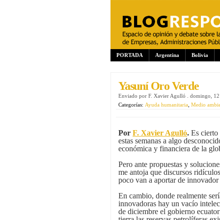
PORTADA
Argentina
Bolivia
Yasuní Oro Verde
Enviado por
F. Xavier Agulló
.
domingo, 12
Categorías:
Ayuda humanitaria
,
Medio ambie
Por
F. Xavier Agulló
.
Es cierto
estas semanas a algo desconocido
económica y financiera de la glo
Pero ante propuestas y solucione
me antoja que discursos ridícul
poco van a aportar de innovador
En cambio, donde realmente serí
innovadoras hay un vacío intelec
de diciembre el gobierno ecuatori
tierra las reservas petrolíferas e