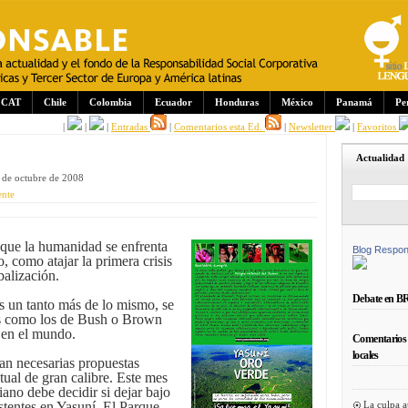
CAT
Chile
Colombia
Ecuador
Honduras
México
Panamá
Pe
|
|
|
Entradas
|
Comentarios esta Ed.
|
Newsletter
|
Favoritos
Actualidad
 de octubre de 2008
nte
 que la humanidad se enfrenta
Blog Respon
, como atajar la primera crisis
balización.
Debate en B
s un tanto más de lo mismo, se
os como los de Bush o Brown
 en el mundo.
Comentarios 
locales
an necesarias propuestas
tual de gran calibre. Este mes
ano debe decidir si dejar bajo
La culpa a
xistentes en Yasuní. El Parque