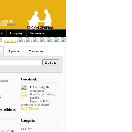
Sus
crip
cion
es:
rú
Uruguay
Venezuela
|
Contacto
|
|
|
|
|
|
|
Agenda
Más leídos
Coordinador
sable
F. Xavier Agulló
,
coordinador
Barcelona, Cataluña,
R
España
Experto en RSC y
Territorios Responsables
Perfil
I
Posteos
en ediciones
Categorías
#15m
utèntica de