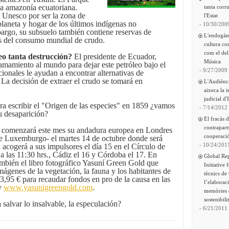
la amazonía ecuatoriana.
tanta corru
Unesco por ser la zona de
l'Estat
laneta y hogar de los últimos indígenas no
- 10/30/200
argo, su subsuelo también contiene reservas de
L'endogàm
as del consumo mundial de crudo.
cultura co
com el del
eo tanta destrucción?
El presidente de Ecuador,
Música
lamamiento al mundo para dejar este petróleo bajo el
- 9/27/2009
cionales le ayudan a encontrar alternativas de
 La decisión de extraer el crudo se tomará en
L'Audiènc
aixeca la 
judicial d'
a escribir el "Origen de las especies" en 1859 ¿vamos
- 7/14/2012
su desaparición?
El fracàs 
contrapart
comenzará este mes su andadura europea en Londres
cooperació
de Luxemburgo- el martes 14 de octubre donde será
- 10/24/201
acogerá a sus impulsores el día 15 en el Círculo de
s a las 11:30 hrs., Cádiz el 16 y Córdoba el 17. En
Global Re
ambién el libro fotográfico Yasuní Green Gold que
Initiative 
mágenes de la vegetación, la fauna y los habitantes de
tècnics de
23,95 € para recaudar fondos en pro de la causa en las
l’elaborac
y
www.yasunigreengold.com
.
memòries 
sostenibili
alvar lo insalvable, la especulación?
- 6/21/2011