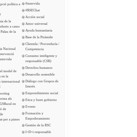
#intervida
pció política a
#RSEChat
9
Acción social
ia de la
Amor universal
ndueix a casos
Ayuda humanitaria
 Palau de la
Base de la Pirámide
Clientela / Proveeduría /
ia Nacional
Competencia
intervenció
Consumo inteligente y
Intervida
responsable (CSR)
Derechos humanos
del model de
Desarrollo sostenible
s en la
Diálogo con Grupos de
 internacional
Interés
1
Emprendimiento social
porting
forma als
Etica y buen gobierno
 GSRural en
Evento
ió de
Formación y
de
Empoderamiento
tat per a pimes
Gestión de la RSC
I+D+i responsable