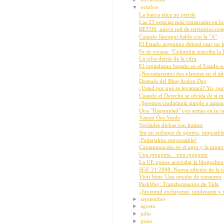
▼
octubre
La banca ética no pierde
Las 25 noticias más censuradas en l
RETOS, nueva red de territorios resp
Cuando Jáuregui hable con la "A"
El Estado argentino deberá usar un l
Fe de erratas: "Colombia suscribe l
La cifra detrás de la cifra
El capitalismo basado en el Estado-na
¿Necesitaremos dos planetas en el a
Después del Blog Action Day
¿Usted por qué se levantará? Yo, por
Cuando el Derecho se olvida de sí mi
¿Seremos ciudadanía simple o amist
Otra "Hispanidad" con armas en la ca
Yasuní Oro Verde
Verdades dichas con humor
Sin un enfoque de género, imposible
¡Fedepalma responsable!
Contaminación en el agro y la miner
Una pregunta... otra pregunta
La UE quiere acorralar la blogosfera
SGE 21:2008. Nueva edición de la ún
Vivir bien: Una opción de consumo
ParkWay: Transformación de Vida
¿Juventud excluyente, intolerante y 
►
septiembre
►
agosto
►
julio
►
junio