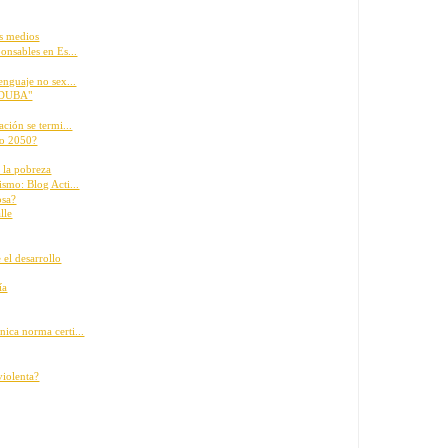
os medios
onsables en Es...
enguaje no sex...
a DUBA"
ción se termi...
ño 2050?
 la pobreza
smo: Blog Acti...
osa?
lle
 el desarrollo
ía
ica norma certi...
violenta?