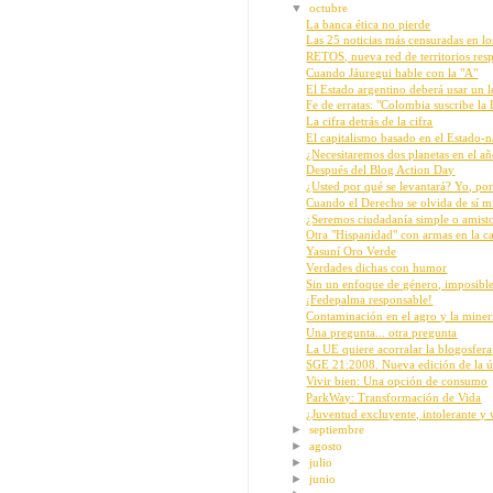
▼
octubre
La banca ética no pierde
Las 25 noticias más censuradas en l
RETOS, nueva red de territorios resp
Cuando Jáuregui hable con la "A"
El Estado argentino deberá usar un l
Fe de erratas: "Colombia suscribe l
La cifra detrás de la cifra
El capitalismo basado en el Estado-na
¿Necesitaremos dos planetas en el a
Después del Blog Action Day
¿Usted por qué se levantará? Yo, por
Cuando el Derecho se olvida de sí mi
¿Seremos ciudadanía simple o amist
Otra "Hispanidad" con armas en la ca
Yasuní Oro Verde
Verdades dichas con humor
Sin un enfoque de género, imposible
¡Fedepalma responsable!
Contaminación en el agro y la miner
Una pregunta... otra pregunta
La UE quiere acorralar la blogosfera
SGE 21:2008. Nueva edición de la ún
Vivir bien: Una opción de consumo
ParkWay: Transformación de Vida
¿Juventud excluyente, intolerante y 
►
septiembre
►
agosto
►
julio
►
junio