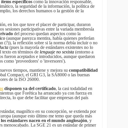
ítems específicos
como la innovación responsable,
limático, la seguridad de la información, la política de
amplio, los derechos humanos o la gestión de la
ión, en los que tuve el placer de participar, duraron
os sesiones participativas entre la variada membresía
privado
del proceso quedan aspectos como la
ico
(aunque parezca mentira, había quienes preferían
 (?)), la reflexión sobre si la norma debía incluir o no
ducta
(pues la mayoría de estándares existentes no lo
el texto en términos de
lenguaje no sexista
(entorno a
s fueron aceptados e introducidos, aunque quedaron
s como 'proveedores' o 'inversores').
 nuevos tiempos, mantiene y mejora su
compatibilidad
lobal Compact, el GRI G3, la SA8000 o las buenas
dores de la ISO 26000.
as
disponen ya del certificado
, la casi todalidad en
mientras que Forética ha arrancado ya con fuerza en
irecta, lo que debe facilitar que empresas del país
stándar, magnífico en su concepción, se extienda por
 Europa (aunque esto último me temo que queda más
los estándares nacen en el mundo anglosajón
, y
o es menoscabado. La SGE 21 es un estándar de primer