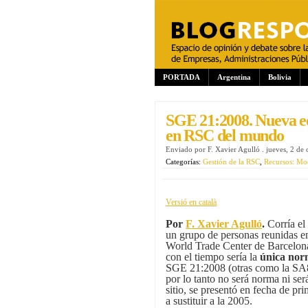
PORTADA
Argentina
Bolivia
SGE 21:2008. Nueva ed
en RSC del mundo
Enviado por
F. Xavier Agulló
.
jueves, 2 de
Categorías:
Gestión de la RSC
,
Recursos: Mod
Versió en català
Por
F. Xavier Agulló
.
Corría el
un grupo de personas reunidas e
World Trade Center de Barcelon
con el tiempo sería la
única nor
SGE 21:2008 (otras como la SA80
por lo tanto no será norma ni se
sitio, se presentó en fecha de pr
a sustituir a la 2005.