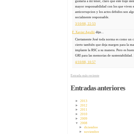
gustaria a mi tener, claro que este traje s
mayor responsabilidad con los que viven e
anticorrupcion y los actos debidos son a
socialmente responsable.
3/10/08, 22:53
F. Xavier Agulló
dijo...
Ciertamente José toda norma es como un co
cierto también que deja margen para la ma
implante la RSC a su manera. Pero es buen
GRI para las memorias de sustentabilidad.
4/10/08, 10:57
Entrada más reciente
Entradas anteriores
►
2013
►
2012
►
2011
►
2010
►
2009
▼
2008
►
diciembre
►
noviembre