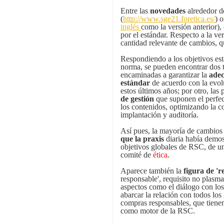
Entre las
novedades
alrededor de
(
http://www.sge21.foretica.es/
) 
inglés
como la versión anterior),
por el estándar. Respecto a la v
cantidad relevante de cambios, 
Respondiendo a los objetivos esta
norma, se pueden encontrar dos t
encaminadas a garantizar la
adec
estándar
de acuerdo con la evol
estos últimos años; por otro, las 
de gestión
que suponen el perfec
los contenidos, optimizando la 
implantación y auditoría.
Así pues, la mayoría de cambios
que la praxis
diaria había demos
objetivos globales de RSC, de u
comité de
ética
.
Aparece también la
figura de 'r
responsable', requisito no plasma
aspectos como el diálogo con los
abarcar la relación con todos lo
compras responsables, que tiene
como motor de la RSC.