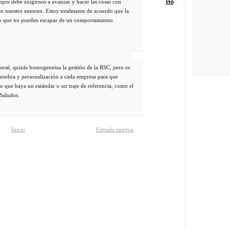
rio
iempre debe exigirnos a avanzar y hacer las cosas con
n nuestro entorno. Estoy totalmente de acuerdo que la
lgo que no pueden escapar de un comportamiento
rsé, quizás homogeneiza la gestión de la RSC, pero es
niobra y personalización a cada empresa para que
o que haya un estándar o un traje de referencia, como el
 Saludos.
Inicio
Entrada antigua