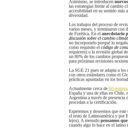
Asimismo, se introducen
nuevos 
las estrategias frente al cambio c
accesibilidad en su sentido más 
diversidad.
Los trabajos del proceso de revis
varios meses, y terminaron con d
de Forética. En el
anecdotario 
discusión sobre el cambio climát
no incorporarlo porqué lo negaban
como requisito el
código de con
requieren) o la revisión global d
un 80% de los cambios propuesto
para próximas revisiones sexismo
La SGE 21 pues se adapta a los
con otros estándares como el G
prácticas apuntadas en los borra
Actualmente cerca de
60 empres
España y una de ellas en Chile, 
Argentina a través de presencia d
procedan a la certificación.
Esperemos y deseemos que este e
el resto de Latinoamérica y por
lejos). A menudo
pensamos que 
cuando algo lo hace en el latin