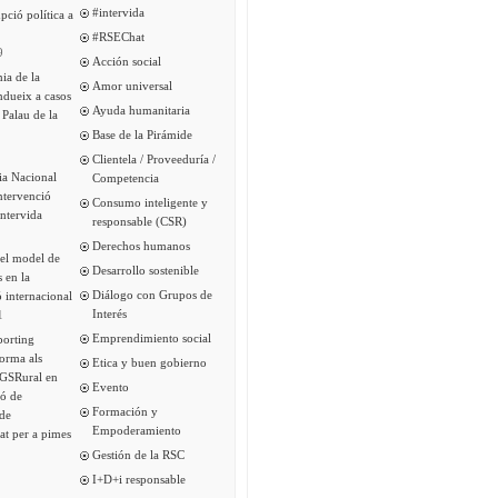
#intervida
pció política a
#RSEChat
9
Acción social
ia de la
Amor universal
ndueix a casos
Ayuda humanitaria
 Palau de la
Base de la Pirámide
Clientela / Proveeduría /
ia Nacional
Competencia
intervenció
Consumo inteligente y
Intervida
responsable (CSR)
Derechos humanos
del model de
Desarrollo sostenible
s en la
Diálogo con Grupos de
 internacional
Interés
1
Emprendimiento social
porting
forma als
Etica y buen gobierno
 GSRural en
Evento
ió de
Formación y
de
Empoderamiento
tat per a pimes
Gestión de la RSC
I+D+i responsable