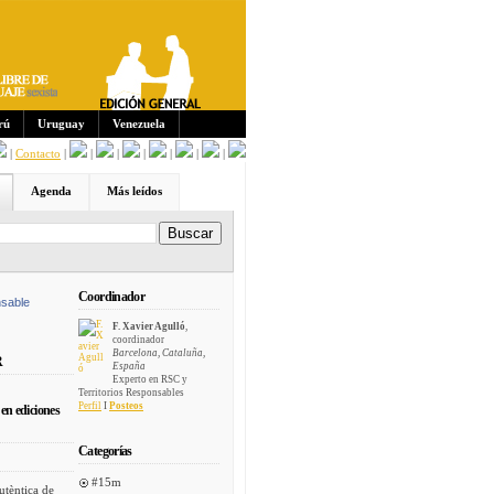
Sus
crip
cion
es:
rú
Uruguay
Venezuela
|
Contacto
|
|
|
|
|
|
|
Agenda
Más leídos
Coordinador
sable
F. Xavier Agulló
,
coordinador
Barcelona, Cataluña,
R
España
Experto en RSC y
Territorios Responsables
Perfil
I
Posteos
en ediciones
Categorías
#15m
utèntica de