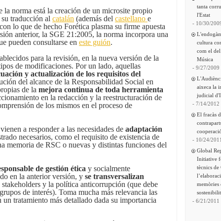
tanta corru
 la norma está la creación de un microsite propio
l'Estat
o su traducción al
catalán
(además del
castellano
e
- 10/30/200
 con lo que de hecho Forética plasma su firme apuesta
ersión anterior, la SGE 21:2005, la norma incorpora una
L'endogàm
que pueden consultarse en
este guión
.
cultura co
com el del
blecidos para la revisión, en la nueva versión de la
Música
ipos de modificaciones. Por un lado, aquellas
- 9/27/2009
uación y actualización de los requisitos del
L'Audiènc
ución del alcance de la Responsabilidad Social en
aixeca la 
propias de la
mejora continua de toda herramienta
judicial d'
cionamiento en la redacción y la reestructuración de
- 7/14/2012
comprensión de los mismos en el proceso de
El fracàs 
contrapart
 vienen a responder a las necesidades de
adaptación
cooperació
trado necesarios, como el requisito de existencia de
- 10/24/201
na memoria de RSC o nuevas y distintas funciones del
Global Re
Initiative 
tècnics de
esponsable de gestión ética
y socialmente
do en la anterior versión, y
se transversalizan
l’elaborac
 stakeholders y la política anticorrupción (que debe
memòries 
s grupos de interés). Toma mucha más relevancia las
sostenibili
n un tratamiento más detallado dada su importancia
- 6/21/2011