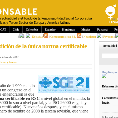
CAT
Chile
Colombia
Ecuador
Honduras
México
Panamá
Pe
|
|
|
Entradas
|
Comentarios esta Ed.
|
Newsletter
|
Favoritos
ición de la única norma certificable
Actualidad
 octubre de 2008
elos y teorías
Blog Respon
 año de 1.999 cuando
Debate en B
n un congreso en el
a engendraron la que
Comentarios 
ma certificable en RSC
a nivel global en el mundo: la
00 lo son a nivel parcial, y la ISO 26000 es guía y
locales
rá certificable). Nueve años después, y en el mismo
imero de octubre de 2008 la tercera revisión, que viene
La culpa a