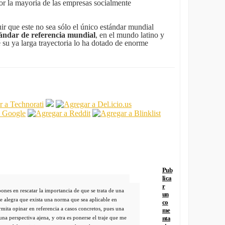
por la mayoría de las empresas socialmente
ir que este no sea sólo el único estándar mundial
ándar de referencia mundial
, en el mundo latino y
 su ya larga trayectoria lo ha dotado de enorme
Pub
lica
r
pones en rescatar la importancia de que se trata de una
un
e alegra que exista una norma que sea aplicable en
co
rmita opinar en referencia a casos concretos, pues una
me
una perspectiva ajena, y otra es ponerse el traje que me
nta