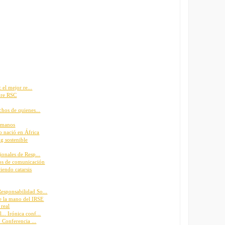
 el mejor re...
obre RSC
chos de quienes...
Humanos
o nació en África
g sostenible
ionales de Resp...
os de comunicación
iendo catarsis
sponsabilidad So...
e la mano del IRSE
 real
.. Irónica conf...
 Conferencia ...