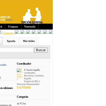
Sus
crip
cion
es:
rú
Uruguay
Venezuela
|
Contacto
|
|
|
|
|
|
|
Agenda
Más leídos
Coordinador
sable
F. Xavier Agulló
,
coordinador
Barcelona, Cataluña,
R
España
Experto en RSC y
Territorios Responsables
Perfil
I
Posteos
en ediciones
Categorías
#15m
utèntica de