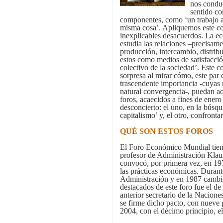
nos conduc
sentido co
componentes, como ‘un trabajo ac
misma cosa’. Apliquemos este co
inexplicables desacuerdos. La ec
estudia las relaciones –precisame
producción, intercambio, distrib
estos como medios de satisfacci
colectivo de la sociedad’. Este c
sorpresa al mirar cómo, este par 
trascendente importancia -cuyas 
natural convergencia-, puedan a
foros, acaecidos a fines de ener
desconcierto: el uno, en la búsqu
capitalismo’ y, el otro, confronta
QUÉ SON ESTOS FOROS
El Foro Económico Mundial tiene
profesor de Administración Kla
convocó, por primera vez, en 197
las prácticas económicas. Durant
Administración y en 1987 cambió
destacados de este foro fue el de
anterior secretario de la Nacion
se firme dicho pacto, con nueve 
2004, con el décimo principio, e