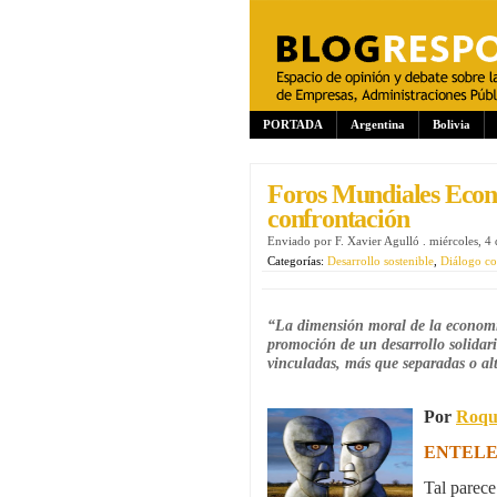
PORTADA
Argentina
Bolivia
Foros Mundiales Econó
confrontación
Enviado por
F. Xavier Agulló
.
miércoles, 4
Categorías:
Desarrollo sostenible
,
Diálogo co
“La dimensión moral de la economía
promoción de un desarrollo solidar
vinculadas, más que separadas o al
Por
Roqu
ENTELE
Tal parece