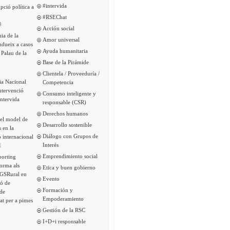
#intervida
pció política a
#RSEChat
9
Acción social
ia de la
Amor universal
ndueix a casos
Ayuda humanitaria
 Palau de la
Base de la Pirámide
Clientela / Proveeduría /
ia Nacional
Competencia
intervenció
Consumo inteligente y
Intervida
responsable (CSR)
Derechos humanos
del model de
Desarrollo sostenible
s en la
Diálogo con Grupos de
 internacional
Interés
1
Emprendimiento social
porting
forma als
Etica y buen gobierno
 GSRural en
Evento
ió de
Formación y
de
Empoderamiento
tat per a pimes
Gestión de la RSC
I+D+i responsable