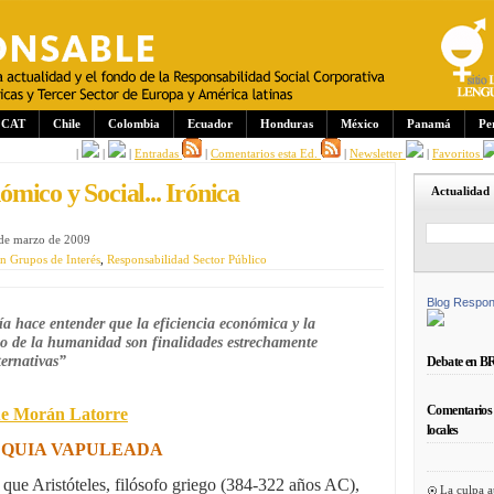
CAT
Chile
Colombia
Ecuador
Honduras
México
Panamá
Pe
|
|
|
Entradas
|
Comentarios esta Ed.
|
Newsletter
|
Favoritos
mico y Social... Irónica
Actualidad
 de marzo de 2009
n Grupos de Interés
,
Responsabilidad Sector Público
Blog Respon
 hace entender que la eficiencia económica y la
io de la humanidad son finalidades estrechamente
ternativas”
Debate en B
Comentarios 
e Morán Latorre
locales
QUIA VAPULEADA
 que Aristóteles, filósofo griego (384-322 años AC),
La culpa a