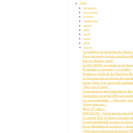
▼
2009
►
diciembre
►
noviembre
►
octubre
►
septiembre
►
agosto
►
julio
►
junio
►
mayo
►
abril
▼
marzo
La polémica de las bolsas de plástico:
Nace una nueva revista científica s
Eso que llaman "crisis"
La ISO 26000, excelente en los dere
El racismo se aprende (y se enseña)
España se olvida de los Derechos 
La bicicleta más ecológica del mund
Green Voice: Las claves del marketin
“Que viva el amor”
Centroamérica tiene Indicadores Reg
Suplemento sectorial GRI para medi
La responsabilidad... ¿Para qué?: hac
A long time ago...
Hace 207 años...
ENCUESTA: ¿A qué asocias más la Re
La norma SGE 21 llega a Ecuador d
La responsabilidad social es lo único
Foros Mundiales Económico y Social.
¿Qué tema se discutirá durante la VII