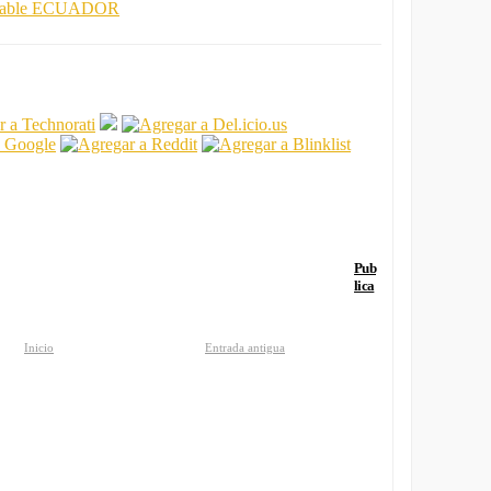
onsable ECUADOR
Pub
lica
Inicio
Entrada antigua