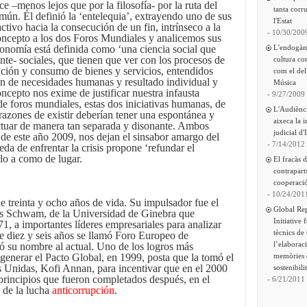
e –menos lejos que por la filosofía- por la ruta del
tanta corru
mún. Él definió la ‘entelequia’, extrayendo uno de sus
l'Estat
tivo hacia la consecución de un fin, intrínseco a la
- 10/30/200
ncepto a los dos Foros Mundiales y analicemos sus
L'endogàm
onomía está definida como ‘una ciencia social que
nte- sociales, que tienen que ver con los procesos de
cultura co
ución y consumo de bienes y servicios, entendidos
com el del
ón de necesidades humanas y resultado individual y
Música
oncepto nos exime de justificar nuestra infausta
- 9/27/2009
de foros mundiales, estas dos iniciativas humanas, de
L'Audiènc
razones de existir deberían tener una espontánea y
aixeca la 
ctuar de manera tan separada y disonante. Ambos
judicial d'
o de este año 2009, nos dejan el sinsabor amargo del
- 7/14/2012
eda de enfrentar la crisis propone ‘refundar el
rlo a como de lugar.
El fracàs 
contrapart
cooperació
- 10/24/201
 treinta y ocho años de vida. Su impulsador fue el
Global Re
us Schwam, de la Universidad de Ginebra que
Initiative 
1, a importantes líderes empresariales para analizar
tècnics de
e diez y seis años se llamó Foro Europeo de
l’elaborac
 su nombre al actual. Uno de los logros más
memòries 
 generar el Pacto Global, en 1999, posta que la tomó el
es Unidas, Kofi Annan, para incentivar que en el 2000
sostenibili
principios que fueron completados después, en el
- 6/21/2011
l de la lucha
anticorrupción
.