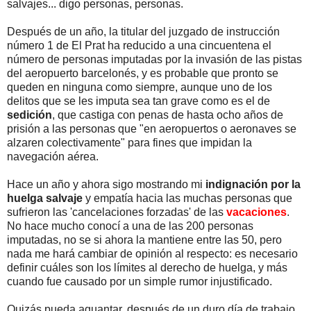
salvajes... digo personas, personas.
Después de un año, la titular del juzgado de instrucción
número 1 de El Prat ha reducido a una cincuentena el
número de personas imputadas por la invasión de las pistas
del aeropuerto barcelonés, y es probable que pronto se
queden en ninguna como siempre, aunque uno de los
delitos que se les imputa sea tan grave como es el de
sedición
, que castiga con penas de hasta ocho años de
prisión a las personas que "en aeropuertos o aeronaves se
alzaren colectivamente" para fines que impidan la
navegación aérea.
Hace un año y ahora sigo mostrando mi
indignación por la
huelga salvaje
y empatía hacia las muchas personas que
sufrieron las 'cancelaciones forzadas' de las
vacaciones
.
No hace mucho conocí a una de las 200 personas
imputadas, no se si ahora la mantiene entre las 50, pero
nada me hará cambiar de opinión al respecto: es necesario
definir cuáles son los límites al derecho de huelga, y más
cuando fue causado por un simple rumor injustificado.
Quizás pueda aguantar, después de un duro día de trabajo,