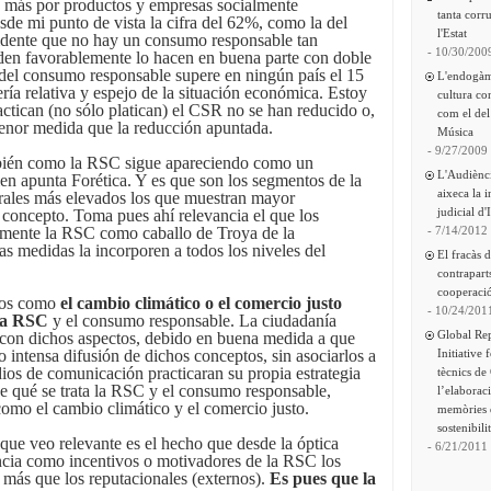
go más por productos y empresas socialmente
tanta corru
sde mi punto de vista la cifra del 62%, como la del
l'Estat
idente que no hay un consumo responsable tan
- 10/30/200
den favorablemente lo hacen en buena parte con doble
del consumo responsable supere en ningún país el 15
L'endogàm
ría relativa y espejo de la situación económica. Estoy
cultura co
ctican (no sólo platican) el CSR no se han reducido o,
com el del
menor medida que la reducción apuntada.
Música
- 9/27/2009
mbién como la RSC sigue apareciendo como un
L'Audiènc
n apunta Forética. Y es que son los segmentos de la
aixeca la 
urales más elevados los que muestran mayor
judicial d'
concepto. Toma pues ahí relevancia el que los
- 7/14/2012
amente la RSC como caballo de Troya de la
ras medidas la incorporen a todos los niveles del
El fracàs 
contrapart
cooperació
tos como
el cambio climático o el comercio justo
- 10/24/201
 la RSC
y el consumo responsable. La ciudadanía
Global Re
con dichos aspectos, debido en buena medida a que
Initiative 
 intensa difusión de dichos conceptos, sin asociarlos a
os de comunicación practicaran su propia estrategia
tècnics de
 qué se trata la RSC y el consumo responsable,
l’elaborac
omo el cambio climático y el comercio justo.
memòries 
sostenibili
 que veo relevante es el hecho que desde la óptica
- 6/21/2011
cia como incentivos o motivadores de la RSC los
a más que los reputacionales (externos).
Es pues que la