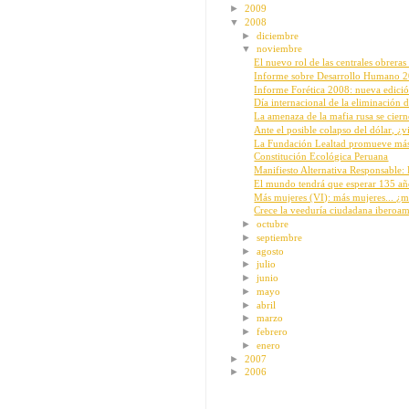
►
2009
▼
2008
►
diciembre
▼
noviembre
El nuevo rol de las centrales obreras c
Informe sobre Desarrollo Humano 2
Informe Forética 2008: nueva edición
Día internacional de la eliminación de
La amenaza de la mafia rusa se ciern
Ante el posible colapso del dólar, ¿v
La Fundación Lealtad promueve más 
Constitución Ecológica Peruana
Manifiesto Alternativa Responsable: 
El mundo tendrá que esperar 135 a
Más mujeres (VI): más mujeres... ¿m
Crece la veeduría ciudadana iberoa
►
octubre
►
septiembre
►
agosto
►
julio
►
junio
►
mayo
►
abril
►
marzo
►
febrero
►
enero
►
2007
►
2006