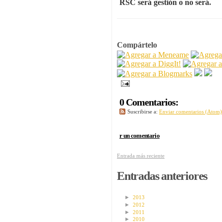
RSC será gestión o no será.
Compártelo
0 Comentarios:
Suscribirse a:
Enviar comentarios (Atom)
r un comentario
Entrada más reciente
Entradas anteriores
►
2013
►
2012
►
2011
►
2010