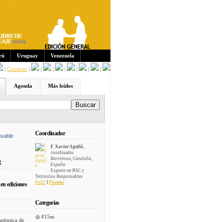
Sus
crip
cion
es:
rú
Uruguay
Venezuela
|
Contacto
|
|
|
|
|
|
|
Agenda
Más leídos
Coordinador
sable
F. Xavier Agulló
,
coordinador
Barcelona, Cataluña,
R
España
Experto en RSC y
Territorios Responsables
Perfil
I
Posteos
en ediciones
Categorías
#15m
utèntica de