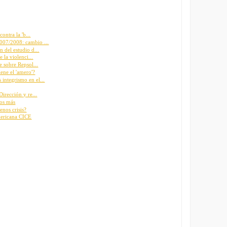
ontra la 'b...
007/2008: cambio ...
 del estudio d...
 la violenci...
e sobre Repsol...
iene el 'amero'?
integrismo en el...
Dirección y re...
ños más
enos crisis?
mericana CICE