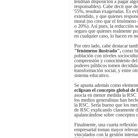
tendrían disposición a pagar al
responsables). Cabe decir que de
55%, resultan exageradas. Es ev
extendido, y que quienes respon
moral (no creo que el fenómeno 
o 20%). Así pues, la reducción se
seguro que quienes realmente pra
en cualquier caso, lo hacen en 
Por otro lado, cabe destacar ta
"fenómeno ilustrado",
como bie
población con niveles sociocult
comprensión y conocimiento del 
poderes públicos tomen decidid
transformación social, y entre ot
sistema educativo.
Se apunta además como elemen
eclipsan el concepto global de
asocia en menor medida la RSC 
los medios generalistas han hecho
la RSC. Sería bueno que los medi
de RSC explicando claramente de
apalancándose sobre conceptos c
Finalmente, una cuarta reflexión
empresarial toman mayor relevan
vinculados con la gestión intern