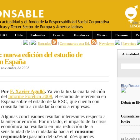
CAT
Chile
Colombia
Ecuador
Honduras
México
Panamá
Pe
|
|
|
Entradas
|
Comentarios esta Ed.
|
Newsletter
|
Favoritos
 nueva edición del estudio de
Actualidad
en España
e noviembre de 2008
Blog Respon
Por
F. Xavier Agulló
.
Ya vio la luz la cuarta edición
del
Informe Forética 2008
, el estudio de referencia en
España sobre el estado de la RSC, que cuenta con
Debate en B
consulta tanto a ciudadanía como a empresas.
Algunas conclusiones resultan interesantes respecto a
Comentarios 
la anterior edición. Por un lado, el impacto de la crisis
locales
económica ha resultado en una reducción de la
sensibilidad de la ciudadanía hacia el
consumo
responsable
(pasando del 62% al 55% quienes
La culpa a