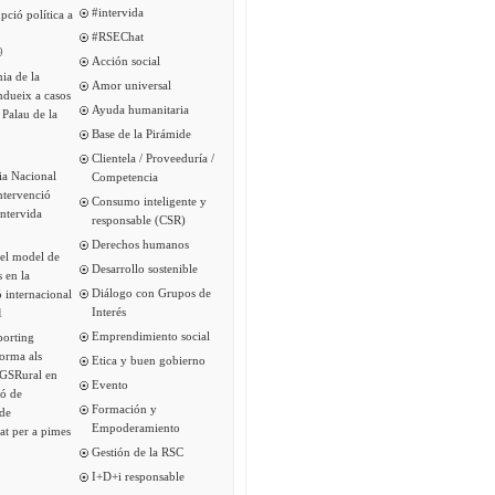
#intervida
pció política a
#RSEChat
9
Acción social
ia de la
Amor universal
ndueix a casos
Ayuda humanitaria
 Palau de la
Base de la Pirámide
Clientela / Proveeduría /
ia Nacional
Competencia
intervenció
Consumo inteligente y
Intervida
responsable (CSR)
Derechos humanos
del model de
Desarrollo sostenible
s en la
Diálogo con Grupos de
 internacional
Interés
1
Emprendimiento social
porting
forma als
Etica y buen gobierno
 GSRural en
Evento
ió de
Formación y
de
Empoderamiento
tat per a pimes
Gestión de la RSC
I+D+i responsable