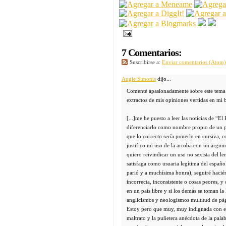
7 Comentarios:
Suscribirse a:
Enviar comentarios (Atom)
Angie Simonis
dijo...
Comenté apasionadamente sobre este tema 
extractos de mis opiniones vertidas en mi 
[...]me he puesto a leer las noticias de “El
diferenciarlo como nombre propio de un pe
que lo correcto sería ponerlo en cursiva
justifico mi uso de la arroba con un argum
quiero reivindicar un uso no sexista del l
satisfaga como usuaria legítima del españ
parió y a muchísima honra), seguiré hacié
incorrecta, inconsistente o cosas peores, y
en un país libre y si los demás se toman la l
anglicismos y neologismos multitud de pá
Estoy pero que muy, muy indignada con el 
maltrato y la puñetera anécdota de la pala