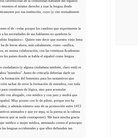
bros cavernícolas de la comunidad hablante del español.
y tenemos el mismo derecho a usar la lengua desde
ticamente por esa institución, cuyo (y cito textualmente
vigentes el de «velar porque los cambios que experimente la
 a las necesidades de sus hablantes no quiebren la
mbito hispánico». Quiere esto decir que nuestro viejo lema
, ha de leerse ahora, más cabalmente, como «unifica,
imos, en mutua colaboración, con las veintiuna Academias
dos los países donde se habla el español como lengua
os ciudadanos (y alguna ciudadana también, claro está) es
labra "miembra". Antes de criticarla deberían darle un
a la formación del femenino para los sustantivos que
cción tachar de error la formación de miembra, con toda
á para cuestiones de lógica, sino para acumular
dió con abogado, con médico y con juez y tendrá que
 español. Muy pronto con lo de piloto, porque nos ha
onzález, y además número uno de su promoción entre 1415
tantivos animados y que yo sepa, ni la pierna ni la cabeza
istencia que se suele contraponer). Me hace mucha gracia
ujer médico o mujer médica, atentando contra el principio
s las lenguas occidentales y que ellos defienden tan