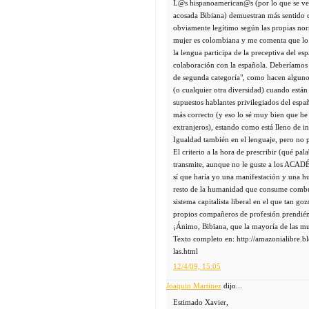
L@s hispanoamerican@s (por lo que se ve y
acosada Bibiana) demuestran más sentido 
obviamente legítimo según las propias nor
mujer es colombiana y me comenta que lo
la lengua participa de la preceptiva del es
colaboración con la española. Deberíamos 
de segunda categoría", como hacen algunos
(o cualquier otra diversidad) cuando está
supuestos hablantes privilegiados del espa
más correcto (y eso lo sé muy bien que he
extranjeros), estando como está lleno de 
Igualdad también en el lenguaje, pero no 
El criterio a la hora de prescribir (qué pal
transmite, aunque no le guste a los 
sí que haría yo una manifestación y una hu
resto de la humanidad que consume combust
sistema capitalista liberal en el que tan g
propios compañeros de profesión prendiénd
¡Ánimo, Bibiana, que la mayoría de las mu
Texto completo en: http://amazonialibre
las.html
12/4/09, 15:05
Joaquin Martinez
dijo...
Estimado Xavier,