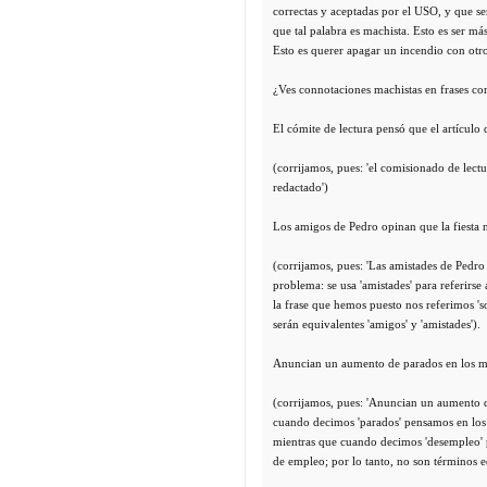
correctas y aceptadas por el USO, y que se
que tal palabra es machista. Esto es ser má
Esto es querer apagar un incendio con otr
¿Ves connotaciones machistas en frases c
El cómite de lectura pensó que el artículo 
(corrijamos, pues: 'el comisionado de lectu
redactado')
Los amigos de Pedro opinan que la fiesta 
(corrijamos, pues: 'Las amistades de Pedro
problema: se usa 'amistades' para referirs
la frase que hemos puesto nos referimos '
serán equivalentes 'amigos' y 'amistades').
Anuncian un aumento de parados en los m
(corrijamos, pues: 'Anuncian un aumento d
cuando decimos 'parados' pensamos en los
mientras que cuando decimos 'desempleo' p
de empleo; por lo tanto, no son términos e