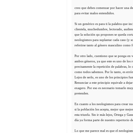
creo que debes comenzar por hacer una defi
para evitar malos entendidos.
Si un genérico es para ti la palabra que inc
clientela, muchedumbre, lectorado, audienc
que la solución qu propones se queda cort
neologismos para suplantar cada caso (y s
referirse tanto al género masculino como 
Por otro lado, cuestiono que se ponga en v
ambos géneros, ya que este es uno de los r
precisamente la repetición de palabras, lo 
como todos sabemos. Por lo tanto, es errón
Lejos de serlo, es uno de los principios fu
Renunciar a este principio equivale a dejar
exagero. Por eso es necesario tomarlo muy
pretenden.
En cuanto a los neologismos para crear nu
si la población los acepta, mejor que mejor
esta triunfa. Sin ir más lejos, Ortega y Ga
día ya forma parte de nuestro repertorio d
Lo que me parece mal es que el neologism