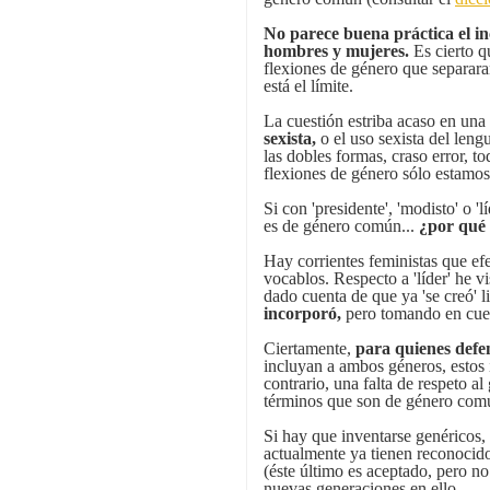
No parece buena práctica el i
hombres y mujeres.
Es cierto 
flexiones de género que separara
está el límite.
La cuestión estriba acaso en una
sexista,
o el uso sexista del leng
las dobles formas, craso error, t
flexiones de género sólo estamo
Si con 'presidente', 'modisto' o 
es de género común...
¿por qué 
Hay corrientes feministas que e
vocablos. Respecto a 'líder' he vi
dado cuenta de que ya 'se creó' l
incorporó,
pero tomando en cuen
Ciertamente,
para quienes defe
incluyan a ambos géneros, estos
contrario, una falta de respeto a
términos que son de género comú
Si hay que inventarse genéricos,
actualmente ya tienen reconocid
(éste último es aceptado, pero no
nuevas generaciones en ello.