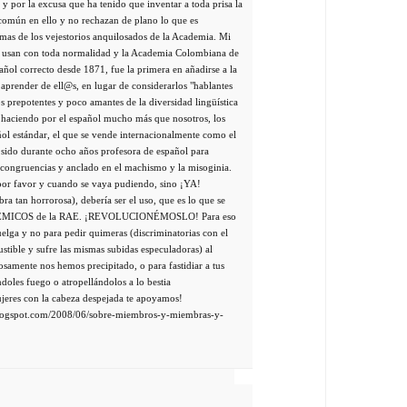
 por la excusa que ha tenido que inventar a toda prisa la
común en ello y no rechazan de plano lo que es
mas de los vejestorios anquilosados de la Academia. Mi
 usan con toda normalidad y la Academia Colombiana de
pañol correcto desde 1871, fue la primera en añadirse a la
aprender de ell@s, en lugar de considerarlos "hablantes
 prepotentes y poco amantes de la diversidad lingüística
n haciendo por el español mucho más que nosotros, los
ñol estándar, el que se vende internacionalmente como el
 sido durante ocho años profesora de español para
incongruencias y anclado en el machismo y la misoginia.
por favor y cuando se vaya pudiendo, sino ¡YA!
abra tan horrorosa), debería ser el uso, que es lo que se
ACADÉMICOS de la RAE. ¡REVOLUCIONÉMOSLO! Para eso
elga y no para pedir quimeras (discriminatorias con el
ible y sufre las mismas subidas especuladoras) al
ozosamente nos hemos precipitado, o para fastidiar a tus
oles fuego o atropellándolos a lo bestia
jeres con la cabeza despejada te apoyamos!
.blogspot.com/2008/06/sobre-miembros-y-miembras-y-