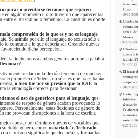
tanta corru
ncorporar o inventarse términos que separen
l'Estat
que en algún momento u otro tuvieron que aparecer las
- 10/30/200
n entre el masculino o femenino. La cuestión es dónde
L'endogàm
cultura co
com el del
mala comprensión de lo que es y no es lenguaje
Música
uaje. Se asimila por ello el lenguaje no sexista sólo a
- 9/27/2009
odo lo contrario a lo que debería ser. Creando nuevas
s favoreciendo dicha percepción.
L'Audiènc
aixeca la 
'líder', ya incluíamos a ambos géneros porqué la palabra
judicial d'
flexionar?
- 7/14/2012
El fracàs 
fectivamente reclaman la flexión femenina de muchos
contrapart
sto la propuesta de 'lídera', no sé si es que no se habían
cooperació
ideresa,
o bien fue por su presión que la RAE lo
- 10/24/201
ta la etimología correcta para flexionar.
Global Re
ndemos el uso de genéricos para el lenguaje,
que
Initiative 
 intentos de respeto de género acaban provocando lo
tècnics de
l género. Personalmente, estas flexiones de género de
l’elaborac
n me provocan disrupciones a la hora de escribir.
memòries 
sostenibili
 mejor apostar por términos nuevos de vocablos que
- 6/21/2011
o su doble género, como
'usuariado' o 'lectorado'
 con el mismo significado que lector/a), y formar las