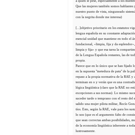
a quien le pese, especialmente a los miem
Que las mujeres también somos hablantes 
nuestro punto de vista, ninguneado sistemá
con la negrita donde me interesa)
[...]objetivo prioritario en los estatutos 
lengua española en su constante adaptación
esencial unidad que mantiene en todo el á
fundacional, «limpia, fija y da esplendor»
limpia y fija» y que esa tarea la compart
de la Lengua Española restantes, las de to
propia.
Parece que en lo único que se han fijado l
en la supuesta "metedura de pata" de la pa
repaso a la propia normativa de la RAE y 
terminan en o y verán que es una contradi
lógica lingüística (claro que la RAE no est
excepciones a sus normas). Lo mismo suce
suceder tarde o temprano con el resto del
salido una mujer pilota militar, Rocío G
tíos. Esto, según la RAE, vale para los sus
lo son (que es el argumento falto de cons
que sean correctas ambas posibilidades, m
de la economía lingüística inherente a toda
lustrosamente.