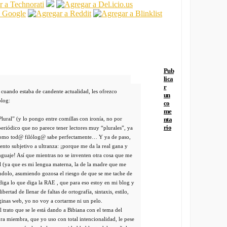
Pub
lica
r
cuando estaba de candente actualidad, les ofrezco
un
blog:
co
me
 Plural” (y lo pongo entre comillas con ironía, no por
nta
rio
riódico que no parece tener lectores muy “plurales”, ya
, como tod@ filólog@ sabe perfectamente… Y ya de paso,
ento subjetivo a ultranza: ¡porque me da la real gana y
enguaje! Así que mientras no se inventen otra cosa que me
ol (ya que es mi lengua materna, la de la madre que me
ndolo, asumiendo gozosa el riesgo de que se me tache de
 diga lo que diga la RAE , que para eso estoy en mi blog y
ibertad de llenar de faltas de ortografía, sintaxis, estilo,
ginas web, yo no voy a cortarme ni un pelo.
trato que se le está dando a Bibiana con el tema del
bra miembra, que yo uso con total intencionalidad, le pese