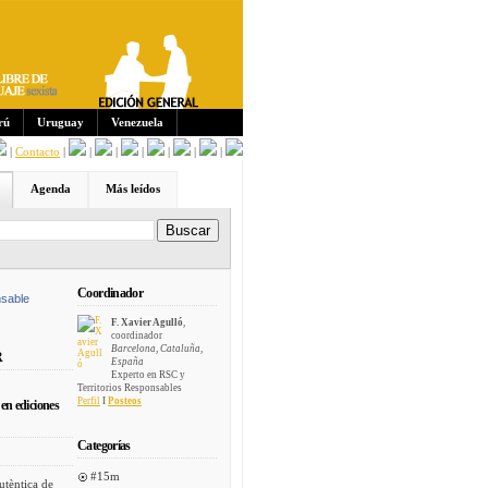
Sus
crip
cion
es:
rú
Uruguay
Venezuela
|
Contacto
|
|
|
|
|
|
|
Agenda
Más leídos
Coordinador
sable
F. Xavier Agulló
,
coordinador
Barcelona, Cataluña,
R
España
Experto en RSC y
Territorios Responsables
Perfil
I
Posteos
en ediciones
Categorías
#15m
utèntica de