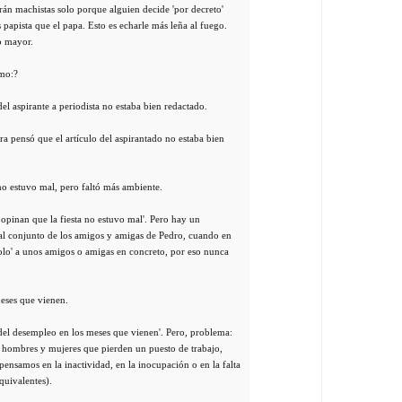
rán machistas solo porque alguien decide 'por decreto'
s papista que el papa. Esto es echarle más leña al fuego.
o mayor.
omo:?
del aspirante a periodista no estaba bien redactado.
ra pensó que el artículo del aspirantado no estaba bien
no estuvo mal, pero faltó más ambiente.
 opinan que la fiesta no estuvo mal'. Pero hay un
e al conjunto de los amigos y amigas de Pedro, cuando en
solo' a unos amigos o amigas en concreto, por eso nunca
eses que vienen.
el desempleo en los meses que vienen'. Pero, problema:
 hombres y mujeres que pierden un puesto de trabajo,
ensamos en la inactividad, en la inocupación o en la falta
quivalentes).