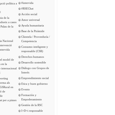
#intervida
pció política a
#RSEChat
9
Acción social
ia de la
Amor universal
ndueix a casos
Ayuda humanitaria
 Palau de la
Base de la Pirámide
Clientela / Proveeduría /
ia Nacional
Competencia
intervenció
Consumo inteligente y
Intervida
responsable (CSR)
Derechos humanos
del model de
Desarrollo sostenible
s en la
Diálogo con Grupos de
 internacional
Interés
1
Emprendimiento social
porting
forma als
Etica y buen gobierno
 GSRural en
Evento
ió de
Formación y
de
Empoderamiento
tat per a pimes
Gestión de la RSC
I+D+i responsable