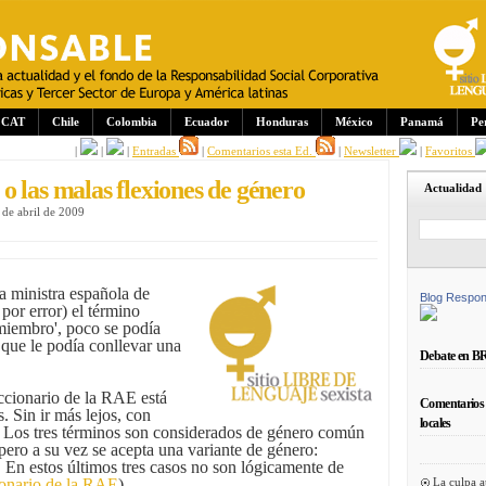
CAT
Chile
Colombia
Ecuador
Honduras
México
Panamá
Pe
|
|
|
Entradas
|
Comentarios esta Ed.
|
Newsletter
|
Favoritos
 las malas flexiones de género
Actualidad
de abril de 2009
 ministra española de
Blog Respon
 por error) el término
miembro', poco se podía
 que le podía conllevar una
Debate en B
iccionario de la RAE está
Comentarios 
. Sin ir más lejos, con
locales
.
Los tres términos son considerados de género común
pero a su vez se acepta una variante de género:
a'. En estos últimos tres casos no son lógicamente de
La culpa a
ionario de la RAE
).