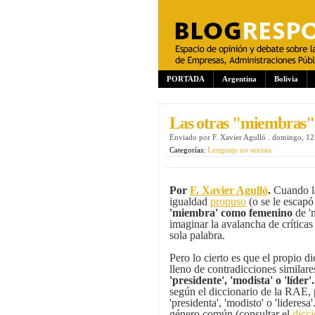
PORTADA
Argentina
Bolivia
Las otras "miembras" o
Enviado por
F. Xavier Agulló
.
domingo, 12 
Categorías:
Lenguaje no sexista
Por
F. Xavier Agulló
.
Cuando la
igualdad
propuso
(o se le escapó
'miembra' como femenino
de '
imaginar la avalancha de críticas
sola palabra.
Pero lo cierto es que el propio d
lleno de contradicciones similares
'presidente', 'modista' o 'líder'
según el diccionario de la RAE, 
'presidenta', 'modisto' o 'lideres
género común (consultar el
dicc