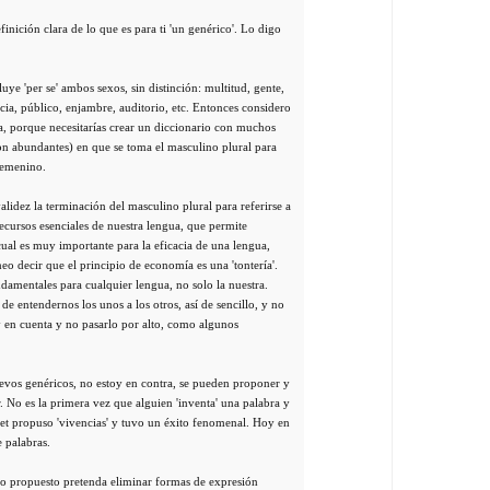
nición clara de lo que es para ti 'un genérico'. Lo digo
luye 'per se' ambos sexos, sin distinción: multitud, gente,
ia, público, enjambre, auditorio, etc. Entonces considero
a, porque necesitarías crear un diccionario con muchos
on abundantes) en que se toma el masculino plural para
femenino.
alidez la terminación del masculino plural para referirse a
ecursos esenciales de nuestra lengua, que permite
cual es muy importante para la eficacia de una lengua,
eo decir que el principio de economía es una 'tontería'.
ndamentales para cualquier lengua, no solo la nuestra.
 de entendernos los unos a los otros, así de sencillo, y no
 en cuenta y no pasarlo por alto, como algunos
evos genéricos, no estoy en contra, se pueden proponer y
. No es la primera vez que alguien 'inventa' una palabra y
sset propuso 'vivencias' y tuvo un éxito fenomenal. Hoy en
e palabras.
o propuesto pretenda eliminar formas de expresión