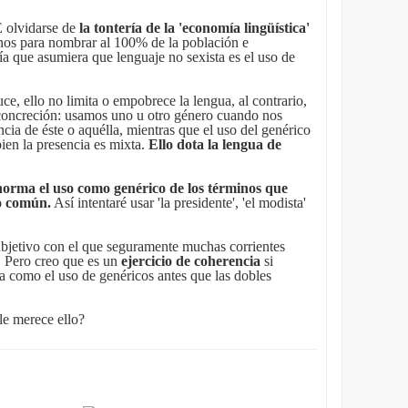
E olvidarse de
la tontería de la 'economía lingüística'
inos para nombrar al 100% de la población e
ería que asumiera que lenguaje no sexista es el uso de
ce, ello no limita o empobrece la lengua, al contrario,
 concreción: usamos uno u otro género cuando nos
cia de éste o aquélla, mientras que el uso del genérico
ien la presencia es mixta.
Ello dota la lengua de
orma el uso como genérico de los términos que
o común.
Así intentaré usar 'la presidente', 'el modista'
subjetivo con el que seguramente muchas corrientes
. Pero creo que es un
ejercicio de coherencia
si
a como el uso de genéricos antes que las dobles
le merece ello?