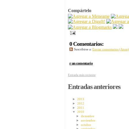
Compártelo
0 Comentarios:
Suscribirse a:
Enviar comentarios (Atom)
r un comentario
Entrada más reciente
Entradas anteriores
►
2013
►
2012
►
2011
▼
2010
►
diciembre
►
noviembre
►
octubre
►
septiembre