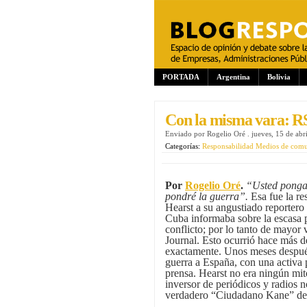
PORTADA
Argentina
Bolivia
Con la misma vara: R
Enviado por
Rogelio Oré
.
jueves, 15 de abr
Categorías:
Responsabilidad Medios de com
Por
Rogelio Oré
.
“Usted ponga
pondré la guerra”.
Esa fue la re
Hearst a su angustiado reportero
Cuba informaba sobre la escasa p
conflicto; por lo tanto de mayor
Journal. Esto ocurrió hace más d
exactamente. Unos meses despué
guerra a España, con una activa p
prensa. Hearst no era ningún mi
inversor de periódicos y radios 
verdadero “Ciudadano Kane” de