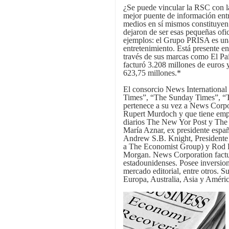
¿Se puede vincular la RSC con la
mejor puente de información ent
medios en sí mismos constituyen
dejaron de ser esas pequeñas ofi
ejemplos: el Grupo PRISA es una
entretenimiento. Está presente en
través de sus marcas como El Pa
facturó 3.208 millones de euros
623,75 millones.*
El consorcio News International
Times”, “The Sunday Times”, “T
pertenece a su vez a News Corpo
Rupert Murdoch y que tiene empr
diarios The New Yor Post y The W
María Aznar, ex presidente espa
Andrew S.B. Knight, Presidente 
a The Economist Group) y Rod Ed
Morgan. News Corporation factu
estadounidenses. Posee inversione
mercado editorial, entre otros. S
Europa, Australia, Asia y Améri