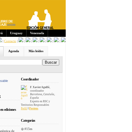
Sus
crip
cion
es:
rú
Uruguay
Venezuela
|
Contacto
|
|
|
|
|
|
|
Agenda
Más leídos
Coordinador
sable
F. Xavier Agulló
,
coordinador
Barcelona, Cataluña,
R
España
Experto en RSC y
Territorios Responsables
Perfil
I
Posteos
en ediciones
Categorías
#15m
utèntica de