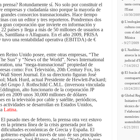
 prensa? Rotundamente sí. No solo por constituir el
tanta corru
re empresas y ciudadanía sino porque la mayoría de
l'Estat
 grandes consorcios transnacionales. Hace tiempo
- 10/30/200
cinas con un editor y tres reporteros. Pondremos dos
L'endogàm
 gran corporación que invierte en información y
cultura co
 22 países y llega a más de 50 millones de usuarios a
com el del
ís, Santillana o Alfaguara. En el año 2009, PRISA
Música
 y tuvo una rentabilidad operativa (EBITDA) de €
- 9/27/2009
L'Audiènc
 en Reino Unido posee, entre otras empresas, “The
aixeca la 
he Sun” y “News of the World”. News International
judicial d'
ration, una “mega-transnacional” propiedad de
- 7/14/2012
esas como: Fox Televisión, 20th Century Fox, los
El fracàs 
all Street Journal. En su directorio figuran José
contrapart
ñol; Mark Hurd, actual Presidente de Hewlett-Packard;
cooperació
del Grupo J. Rothschild C.M.L. (inversora vinculada
- 10/24/201
dington, alto funcionario de la corporación JP
ró en 2009 unos 30,000 millones de dólares
Global Re
s en la televisión por cable y satélite, periódicos,
Initiative 
us actividades se desarrollan en Estados Unidos,
tècnics de
ca
Latina
.
l’elaborac
memòries 
El pasado mes de febrero, la prensa otra vez estuvo
sostenibili
en la primera línea de la crisis generada por las
- 6/21/2011
dificultades económicas de Grecia y España. El
gobierno español a través de uno de sus principales
portavoces, José Blanco, declaró: "Nada de lo que