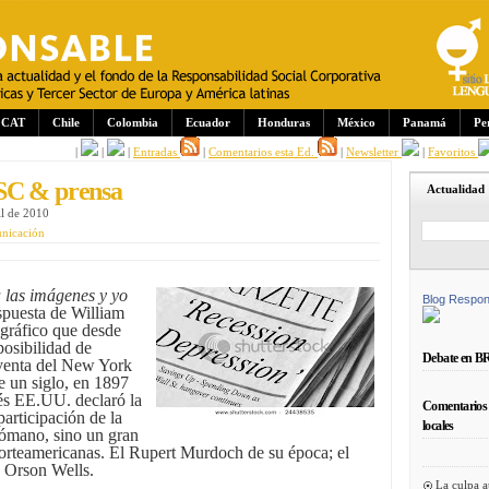
CAT
Chile
Colombia
Ecuador
Honduras
México
Panamá
Pe
|
|
|
Entradas
|
Comentarios esta Ed.
|
Newsletter
|
Favoritos
SC & prensa
Actualidad
il de 2010
unicación
 las imágenes y yo
Blog Respon
spuesta de William
 gráfico que desde
osibilidad de
Debate en B
 venta del New York
e un siglo, en 1897
s EE.UU. declaró la
Comentarios 
articipación de la
locales
tómano, sino un gran
norteamericanas. El Rupert Murdoch de su época; el
 Orson Wells.
La culpa a