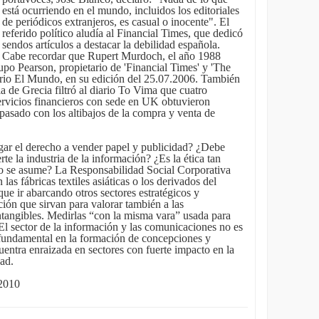
está ocurriendo en el mundo, incluidos los editoriales
de periódicos extranjeros, es casual o inocente". El
referido político aludía al Financial Times, que dedicó
sendos artículos a destacar la debilidad española.
Cabe recordar que Rupert Murdoch, el año 1988
upo Pearson, propietario de 'Financial Times' y 'The
ario El Mundo, en su edición del 25.07.2006. También
a de Grecia filtró al diario To Vima que cuatro
rvicios financieros con sede en UK obtuvieron
pasado con los altibajos de la compra y venta de
egar el derecho a vender papel y publicidad? ¿Debe
rte la industria de la información? ¿Es la ética tan
o se asume? La Responsabilidad Social Corporativa
as fábricas textiles asiáticas o los derivados del
ue ir abarcando otros sectores estratégicos y
ión que sirvan para valorar también a las
ntangibles. Medirlas “con la misma vara” usada para
 El sector de la información y las comunicaciones no es
 fundamental en la formación de concepciones y
uentra enraizada en sectores con fuerte impacto en la
ad.
2010