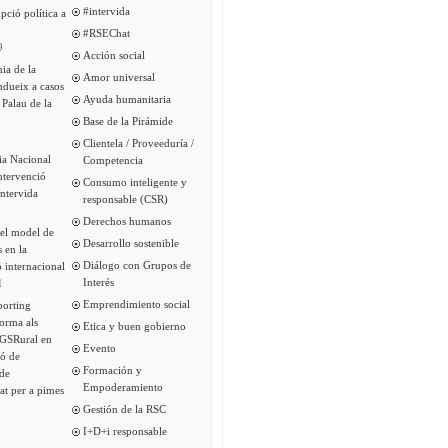
#intervida
pció política a
#RSEChat
9
Acción social
ia de la
Amor universal
ndueix a casos
Ayuda humanitaria
 Palau de la
Base de la Pirámide
Clientela / Proveeduría /
ia Nacional
Competencia
intervenció
Consumo inteligente y
Intervida
responsable (CSR)
Derechos humanos
del model de
Desarrollo sostenible
s en la
Diálogo con Grupos de
 internacional
Interés
1
Emprendimiento social
porting
forma als
Etica y buen gobierno
 GSRural en
Evento
ió de
Formación y
de
Empoderamiento
tat per a pimes
Gestión de la RSC
I+D+i responsable