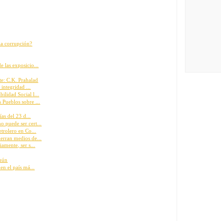
 la corrupción?
 las exposicio...
te: C.K. Prahalad
 integridad ...
lidad Social l...
 Pueblos sobre ...
ías del 23 d...
 puede ser cert...
etrolero en Co...
erran medios de...
amente, ser s...
omún
en el país má...