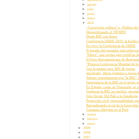
►
agosto
►
julio
►
junio
►
mayo
▼
abril
¿Corrupción política? o ¿Política de
Desperdiciando el TIEMPO
Desde RSC con Amor
Conferencia IARSE 2010: la huella de
En vivo: la Conferencia de IARSE
El legado del pensador más influyen
"Ethics": una norma para certificar la
El Foro Iberoamericano de Responsabi
“Primera Conferencia Mundial de los
Con la misma vara: RSC & prensa
enLíbrate!, libros gratuitos a pocos d
Afirmo rotundamente que "la RSC" no
Importancia de la RSE en el sector p
En España, como en Venezuela, se ci
Gestionar la RSC no implica, necesari
Giro Social, Del Palo a la Zanahoria
Protección civil, responsabilidad c
Reivindicando el rol de la Geografía 
Consumo diligente en el Perú
►
marzo
►
febrero
►
enero
►
2009
►
2008
►
2007