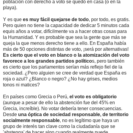
población con derecho a voto se quedó en casa (o en la
playa).
Y es que
es muy fácil quejarse de todo
, por todo, es gratis.
Pero quien no tiene la capacidad de dedicar 5 minutos cada
equis años a votar, difícilmente va a hacer otras cosas para
la Humanidad. Y es probable que sea la gente que más se
queja la que menos derecho tiene a ello. En España había
más de 50 opciones distintas de voto, ¡será por alternativas!
Es cierto que el voto en blanco o la atomización del voto
favorece a los grandes partidos político
s, pero también
es cierto que los parlamentos serían más reflejo fiel de la
sociedad. ¿Pero alguien se cree de verdad que España es
roja o azul? ¿Blanco o negro? ¿No hay grises, medios
tonos ni matices?
En países como Grecia o Perú,
el voto es obligatorio
(aunque a pesar de ello la abstención fue del 45% en
Grecia, increíble). No votar debería tener consecuencias.
Desde
una óptica de sociedad responsable, de territorio
socialmente responsable
, no es legítimo que haya un
grupo de interés tan clave como la ciudadanía que se
'abstenga' de hacer algo cuando realmente puede.