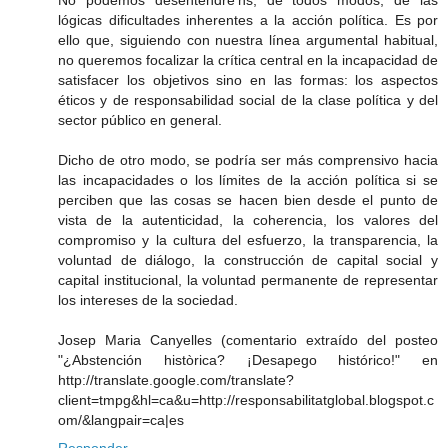
No podemos desentendre'ns, de todos modos, de las
lógicas dificultades inherentes a la acción política. Es por
ello que, siguiendo con nuestra línea argumental habitual,
no queremos focalizar la crítica central en la incapacidad de
satisfacer los objetivos sino en las formas: los aspectos
éticos y de responsabilidad social de la clase política y del
sector público en general.
Dicho de otro modo, se podría ser más comprensivo hacia
las incapacidades o los límites de la acción política si se
perciben que las cosas se hacen bien desde el punto de
vista de la autenticidad, la coherencia, los valores del
compromiso y la cultura del esfuerzo, la transparencia, la
voluntad de diálogo, la construcción de capital social y
capital institucional, la voluntad permanente de representar
los intereses de la sociedad.
Josep Maria Canyelles (comentario extraído del posteo
"¿Abstención històrica? ¡Desapego histórico!" en
http://translate.google.com/translate?
client=tmpg&hl=ca&u=http://responsabilitatglobal.blogspot.c
om/&langpair=ca|es