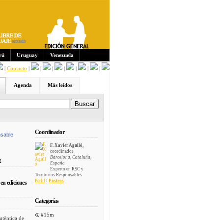
Sus
crip
cion
es:
rú
Uruguay
Venezuela
|
Contacto
|
|
|
|
|
|
|
Agenda
Más leídos
Coordinador
sable
F. Xavier Agulló
,
coordinador
Barcelona, Cataluña,
R
España
Experto en RSC y
Territorios Responsables
Perfil
I
Posteos
en ediciones
Categorías
#15m
utèntica de