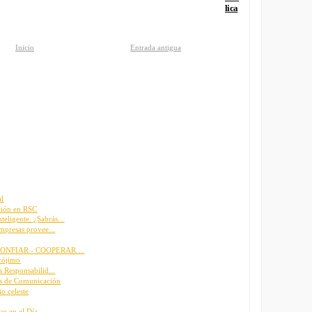
lica
Inicio
Entrada antigua
al
ación en RSC
ligente. ¿Sabrás...
mpresas provee...
 CONFIAR - COOPERAR....
prójimo
 Responsabilid...
os de Comunicación
io celeste
s en el Día ...