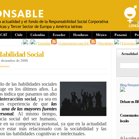
CAT
Chile
Colombia
Ecuador
Honduras
México
Panamá
Pe
|
|
|
Entradas
|
Comentarios esta Ed.
|
Newsletter
|
Favoritos
abilidad Social
Actualidad
e diciembre de 2006
miento
io de las habilidades sociales
Blog Respon
uge en los últimos años. La
os indica que pasamos un alto
interacción social
, ya sea en
Debate en B
mos experiencia de que
las
on una de las mayores fuentes
rsonal
.
Al mismo tiempo,
Comentarios 
ia social del ser humano,
locales
te en su competencia personal, ya que en la actualidad
ece estar más relacionado con la sociabilidad y las
on las habilidades cognitivas e intelectuales.
La culpa a