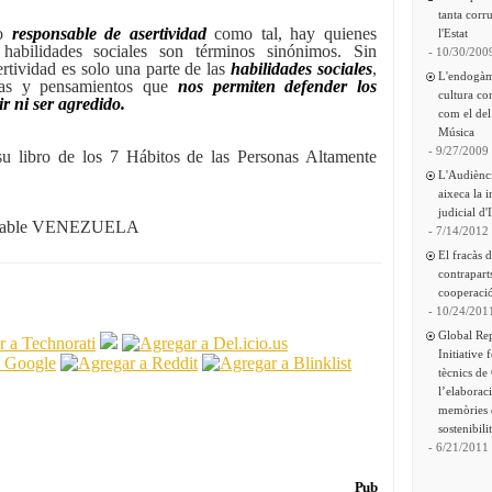
tanta corru
to
responsable de asertividad
como tal, hay quienes
l'Estat
 habilidades sociales son términos sinónimos. Sin
- 10/30/200
rtividad es solo una parte de las
habilidades sociales
,
L'endogàm
tas y pensamientos que
nos permiten defender los
cultura co
r ni ser agredido.
com el del
Música
- 9/27/2009
u libro de los 7 Hábitos de las Personas Altamente
L'Audiènc
aixeca la 
judicial d'
sable VENEZUELA
- 7/14/2012
El fracàs 
contrapart
cooperació
- 10/24/201
Global Re
Initiative 
tècnics de
l’elaborac
memòries 
sostenibili
- 6/21/2011
Pub