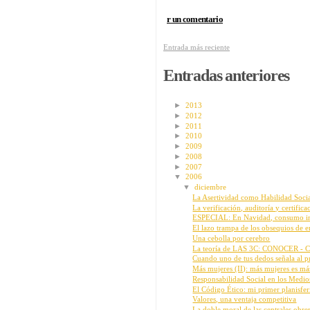
r un comentario
Entrada más reciente
Entradas anteriores
►
2013
►
2012
►
2011
►
2010
►
2009
►
2008
►
2007
▼
2006
▼
diciembre
La Asertividad como Habilidad Soci
La verificación, auditoría y certific
ESPECIAL: En Navidad, consumo inte
El lazo trampa de los obsequios de e
Una cebolla por cerebro
La teoría de LAS 3C: CONOCER -
Cuando uno de tus dedos señala al 
Más mujeres (II): más mujeres es más
Responsabilidad Social en los Medi
El Código Ético: mi primer planisfer
Valores, una ventaja competitiva
La doble moral de las centrales obrera