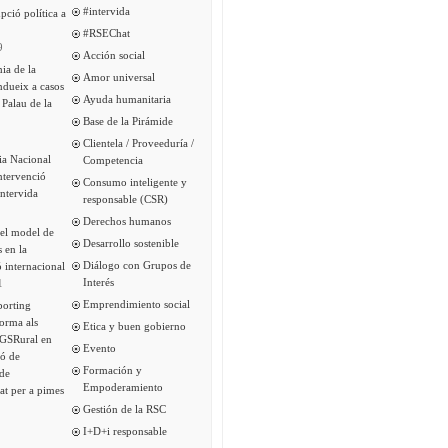
#intervida
pció política a
#RSEChat
9
Acción social
ia de la
Amor universal
ndueix a casos
Ayuda humanitaria
 Palau de la
Base de la Pirámide
Clientela / Proveeduría /
ia Nacional
Competencia
intervenció
Consumo inteligente y
Intervida
responsable (CSR)
Derechos humanos
del model de
Desarrollo sostenible
s en la
Diálogo con Grupos de
 internacional
Interés
1
Emprendimiento social
porting
forma als
Etica y buen gobierno
 GSRural en
Evento
ió de
Formación y
de
Empoderamiento
tat per a pimes
Gestión de la RSC
I+D+i responsable