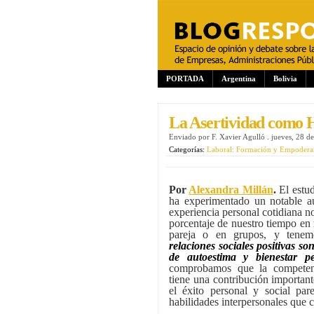
PORTADA
Argentina
Bolivia
La Asertividad como H
Enviado por
F. Xavier Agulló
.
jueves, 28 d
Categorías:
Laboral: Formación y Empodera
Por
Alexandra Millán
.
El estud
ha experimentado un notable a
experiencia personal cotidiana n
porcentaje de nuestro tiempo en
pareja o en grupos, y tene
relaciones sociales positivas s
de autoestima y bienestar pe
comprobamos que la competenc
tiene una contribución importan
el éxito personal y social par
habilidades interpersonales que c