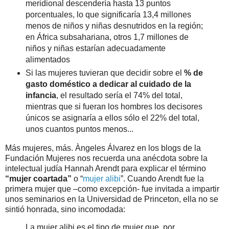
meridional descendería hasta 13 puntos
porcentuales, lo que significaría 13,4 millones
menos de niños y niñas desnutridos en la región;
en África subsahariana, otros 1,7 millones de
niños y niñas estarían adecuadamente
alimentados
Si las mujeres tuvieran que decidir sobre el
% de
gasto doméstico a dedicar al cuidado de la
infancia
, el resultado sería el 74% del total,
mientras que si fueran los hombres los decisores
únicos se asignaría a ellos sólo el 22% del total,
unos cuantos puntos menos...
Más mujeres, más. Àngeles Álvarez en los blogs de la
Fundación Mujeres nos recuerda una anécdota sobre la
intelectual judía Hannah Arendt para explicar el término
“mujer coartada”
o “
mujer alibi
”. Cuando Arendt fue la
primera mujer que –como excepción- fue invitada a impartir
unos seminarios en la Universidad de Princeton, ella no se
sintió honrada, sino incomodada:
La mujer alibi es el tipo de mujer que, por