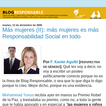
martes, 12 de diciembre de 2006
Más mujeres (II): más mujeres es más
Responsabilidad Social en todo
2IGUALDAD 2DERECHOS
2LABORAL 2ESTUDIOS
Por
F. Xavier Agulló
[
PERSPECTIVA
].
Qué les voy a decir, no
DE GÉNERO
voy a escribir un posteo
políticamente correcto porque no es
la línea de Blog Responsable, o sea que lo que diga lo digo
porque lo creo. Mejor dicho, porque es una evidencia.
Muhammad Yunus
recibía ayer en manos su Premio Nobel
de la Paz, y trasladaba su premio, como no, a toda la gente
que le había apoyado y en especial a "
las mujeres y niños