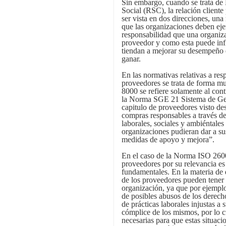
Sin embargo, cuando se trata de
Social (RSC), la relación client
ser vista en dos direcciones, una 
que las organizaciones deben ejer
responsabilidad que una organiza
proveedor y como esta puede infl
tiendan a mejorar su desempeño 
ganar.
En las normativas relativas a res
proveedores se trata de forma m
8000 se refiere solamente al cont
la Norma SGE 21 Sistema de Ges
capitulo de proveedores visto de
compras responsables a través de l
laborales, sociales y ambiéntale
organizaciones pudieran dar a su
medidas de apoyo y mejora”.
En el caso de la Norma ISO 2600
proveedores por su relevancia es
fundamentales. En la materia de 
de los proveedores pueden tener u
organización, ya que por ejempl
de posibles abusos de los derech
de prácticas laborales injustas a
cómplice de los mismos, por lo c
necesarias para que estas situaci