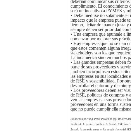
deberían comunicar sus criterios
cumplimiento. El conocimiento d
será un incentivo a PYMES y mi
• Debe medirse no solamente el 
impacto que la empresa puede ten
tiempo, licitar de manera justa y
siempre deben ser prioridad com
• Una empresa que apuntale a li
comenzar por mejorar sus práctic
• Hay empresas que no se dan cu
que estos comenten alguna irreg
stakeholders son los que requier
Latinoamérica sino en muchos pa
• Las grandes empresas deben fom
parte de sus proveedores y servi
también incorporasen estos crite
las empresas en sus localidades
de RSE y sostenibilidad. Por otr
desarrollar el entorno y disminu
• Los proveedores deben ser visu
de RSE, políticas de compras y a
ven las empresas a sus proveedo
proveedores en una forma susten
que no puede cumplir ella misma
Elaborado por: Ing. Perla Puterman (@FRSIberoam
Publicada la primera parte en la Revista RSE Venez
Basada la segunda parte en las conclusiones del #R