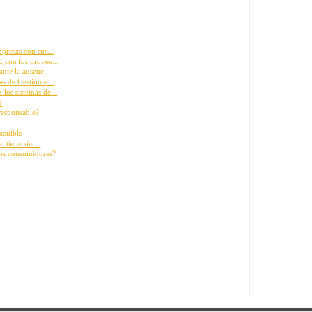
presas con sus...
 con los provee...
nte la ausenc...
s de Gestión e...
los sistemas de...
?
esponsable?
tenible
 tiene siet...
los consumidores?