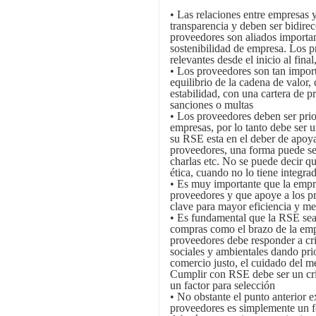
• Las relaciones entre empresas 
transparencia y deben ser bidire
proveedores son aliados importan
sostenibilidad de empresa. Los pr
relevantes desde el inicio al fina
• Los proveedores son tan import
equilibrio de la cadena de valor
estabilidad, con una cartera de 
sanciones o multas
• Los proveedores deben ser prior
empresas, por lo tanto debe ser 
su RSE esta en el deber de apoya
proveedores, una forma puede se
charlas etc. No se puede decir q
ética, cuando no lo tiene integr
• Es muy importante que la empre
proveedores y que apoye a los pr
clave para mayor eficiencia y me
• Es fundamental que la RSE sea 
compras como el brazo de la emp
proveedores debe responder a cri
sociales y ambientales dando pr
comercio justo, el cuidado del m
Cumplir con RSE debe ser un cri
un factor para selección
• No obstante el punto anterior 
proveedores es simplemente un f