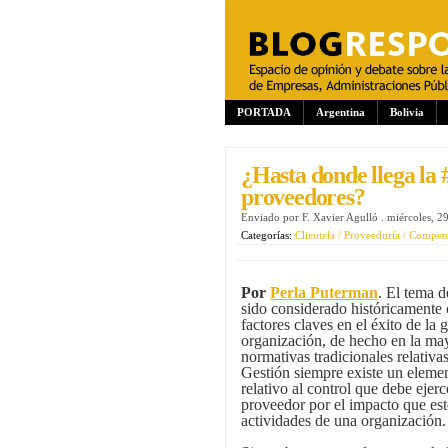
PORTADA
Argentina
Bolivia
¿Hasta donde llega la 
proveedores?
Enviado por
F. Xavier Agulló
.
miércoles, 2
Categorías:
Clientela / Proveeduría / Compet
Por
Perla Puterman
. El tema 
sido considerado históricamente
factores claves en el éxito de la 
organización, de hecho en la may
normativas tradicionales relativa
Gestión siempre existe un elemen
relativo al control que debe ejerc
proveedor por el impacto que este
actividades de una organización.