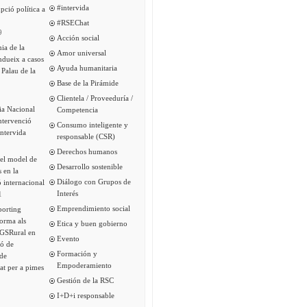
#intervida
pció política a
#RSEChat
9
Acción social
ia de la
Amor universal
ndueix a casos
Ayuda humanitaria
 Palau de la
Base de la Pirámide
Clientela / Proveeduría /
ia Nacional
Competencia
intervenció
Consumo inteligente y
Intervida
responsable (CSR)
Derechos humanos
del model de
Desarrollo sostenible
s en la
Diálogo con Grupos de
 internacional
Interés
1
Emprendimiento social
porting
forma als
Etica y buen gobierno
 GSRural en
Evento
ió de
Formación y
de
Empoderamiento
tat per a pimes
Gestión de la RSC
I+D+i responsable