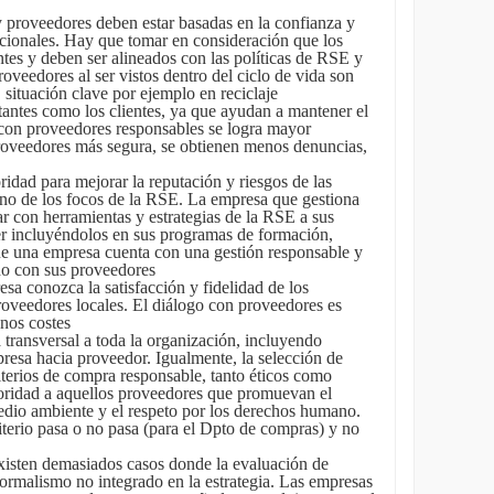
y proveedores deben estar basadas en la confianza y
ccionales. Hay que tomar en consideración que los
tes y deben ser alineados con las políticas de RSE y
oveedores al ser vistos dentro del ciclo de vida son
l, situación clave por ejemplo en reciclaje
antes como los clientes, ya que ayudan a mantener el
, con proveedores responsables se logra mayor
proveedores más segura, se obtienen menos denuncias,
idad para mejorar la reputación y riesgos de las
uno de los focos de la RSE. La empresa que gestiona
r con herramientas y estrategias de la RSE a sus
r incluyéndolos en sus programas de formación,
ue una empresa cuenta con una gestión responsable y
ado con sus proveedores
sa conozca la satisfacción y fidelidad de los
oveedores locales. El diálogo con proveedores es
nos costes
transversal a toda la organización, incluyendo
resa hacia proveedor. Igualmente, la selección de
terios de compra responsable, tanto éticos como
ioridad a aquellos proveedores que promuevan el
edio ambiente y el respeto por los derechos humano.
terio pasa o no pasa (para el Dpto de compras) y no
existen demasiados casos donde la evaluación de
ormalismo no integrado en la estrategia. Las empresas