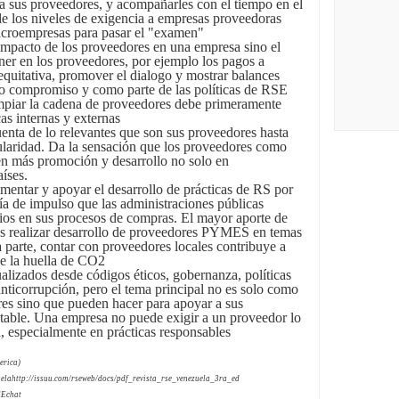
 a sus proveedores, y acompañarles con el tiempo en el
e los niveles de exigencia a empresas proveedoras
croempresas para pasar el "examen"
impacto de los proveedores en una empresa sino el
er en los proveedores, por ejemplo los pagos a
 equitativa, promover el dialogo y mostrar balances
o compromiso y como parte de las políticas de RSE
mpiar la cadena de proveedores debe primeramente
as internas y externas
enta de lo relevantes que son sus proveedores hasta
ularidad. Da la sensación que los proveedores como
en más promoción y desarrollo no solo en
íses.
entar y apoyar el desarrollo de prácticas de RS por
ría de impulso que las administraciones públicas
rios en sus procesos de compras. El mayor aporte de
 es realizar desarrollo de proveedores PYMES en temas
a parte, contar con proveedores locales contribuye a
ye la huella de CO2
alizados desde códigos éticos, gobernanza, políticas
nticorrupción, pero el tema principal no es solo como
res sino que pueden hacer para apoyar a sus
table. Una empresa no puede exigir a un proveedor lo
, especialmente en prácticas responsables
erica)
uelahttp://issuu.com/rseweb/docs/pdf_revista_rse_venezuela_3ra_ed
SEchat