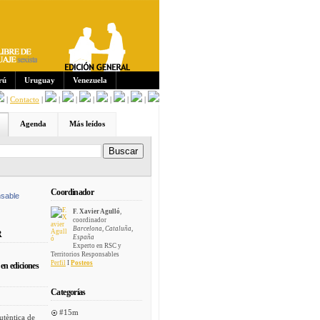
Sus
crip
cion
es:
rú
Uruguay
Venezuela
|
Contacto
|
|
|
|
|
|
|
Agenda
Más leídos
Coordinador
sable
F. Xavier Agulló
,
coordinador
Barcelona, Cataluña,
R
España
Experto en RSC y
Territorios Responsables
Perfil
I
Posteos
en ediciones
Categorías
#15m
utèntica de