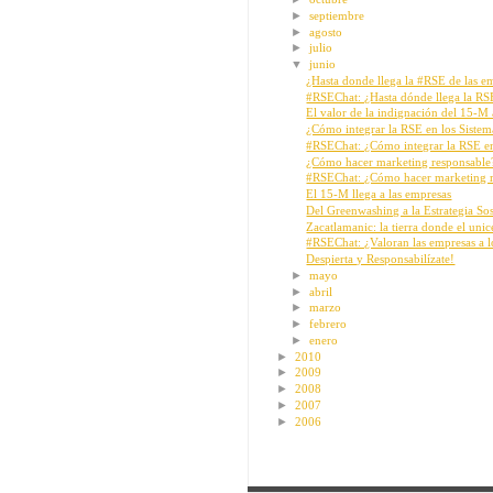
►
septiembre
►
agosto
►
julio
▼
junio
¿Hasta donde llega la #RSE de las em
#RSEChat: ¿Hasta dónde llega la RSE
El valor de la indignación del 15-M a
¿Cómo integrar la RSE en los Sistema
#RSEChat: ¿Cómo integrar la RSE en 
¿Cómo hacer marketing responsable
#RSEChat: ¿Cómo hacer marketing r
El 15-M llega a las empresas
Del Greenwashing a la Estrategia Sos
Zacatlamanic: la tierra donde el unicel
#RSEChat: ¿Valoran las empresas a 
Despierta y Responsabilízate!
►
mayo
►
abril
►
marzo
►
febrero
►
enero
►
2010
►
2009
►
2008
►
2007
►
2006