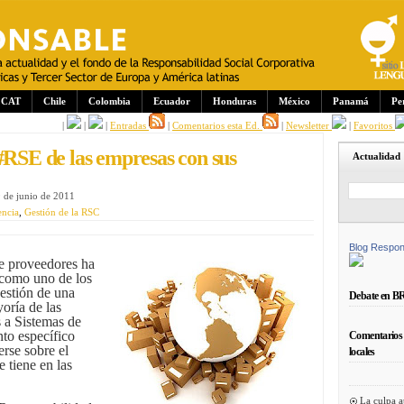
CAT
Chile
Colombia
Ecuador
Honduras
México
Panamá
Pe
|
|
|
Entradas
|
Comentarios esta Ed.
|
Newsletter
|
Favoritos
#RSE de las empresas con sus
Actualidad
9 de junio de 2011
encia
,
Gestión de la RSC
Blog Respon
de proveedores ha
 como uno de los
gestión de una
Debate en B
oría de las
s a Sistemas de
to específico
Comentarios 
erse sobre el
locales
 tiene en las
La culpa a