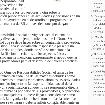
 Responsabilidad
tanta corru
e proveedor debe
l'Estat
relativa al control
- 10/30/200
cer sobre los proveedores y otra sobre la
ción puede tener en las actividades y decisiones de un
L'endogàm
uir o ayudarlo en el desarrollo de programas que
cultura co
en materia de RS a través del concepto de ganar –
com el del
Música
- 9/27/2009
ponsabilidad social de vigencia actual el tema de
L'Audiènc
uy diversa, por ejemplo mientras que la Noma SA
aixeca la 
rol que se debe hacer sobre un contratista o proveedor,
judicial d'
tión Ética y Socialmente responsable presenta un
- 7/14/2012
sde dos ángulos, donde no sólo se mencionan las
a fijación de criterios en los aspectos éticos,
El fracàs 
s sino que se menciona expresamente el apoyo que las
contrapart
s proveedores para el desarrollo de “buenas prácticas,
cooperació
- 10/24/201
Global Re
0 Guía de Responsabilidad Social, el tema de los
Initiative 
 tratado en cada una de las materias definidas como
derechos humanos y practicas laborales las actividades
tècnics de
n alto impacto en la responsabilidad social de la
l’elaborac
o una organización aunque no sea responsable directa
memòries 
os humanos por parte de sus proveedores, o aplicación
sostenibili
 sus trabajadores, pudiese llegar a considerarse como
- 6/21/2011
ual, la organización debería tomar todas las medidas
ones se evitaran y debería influir considerablemente en