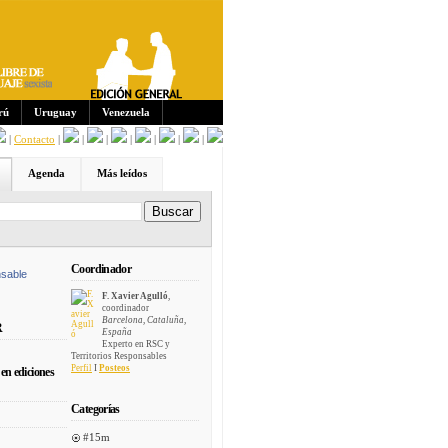
Sus
crip
cion
es:
rú
Uruguay
Venezuela
|
Contacto
|
|
|
|
|
|
|
Agenda
Más leídos
Coordinador
sable
F. Xavier Agulló
,
coordinador
Barcelona, Cataluña,
R
España
Experto en RSC y
Territorios Responsables
Perfil
I
Posteos
en ediciones
Categorías
#15m