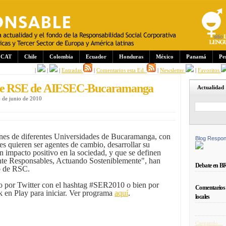
CAT
Chile
Colombia
Ecuador
Honduras
México
Panamá
Pe
|
|
|
Entradas
|
Comentarios esta Ed.
|
Newsletter
|
Favoritos
o de RSE de AIESEC-Bucaramanga
Actualidad
6 de junio de 2010
enes de diferentes Universidades de Bucaramanga, con
Blog Respon
es quieren ser agentes de cambio, desarrollar su
n impacto positivo en la sociedad, y que se definen
te Responsables, Actuando Sosteniblemente", han
Debate en B
o de RSC.
vo por Twitter con el hashtag #SER2010 o bien por
Comentarios 
k en Play para iniciar. Ver programa
aquí
.
locales
Cargando...