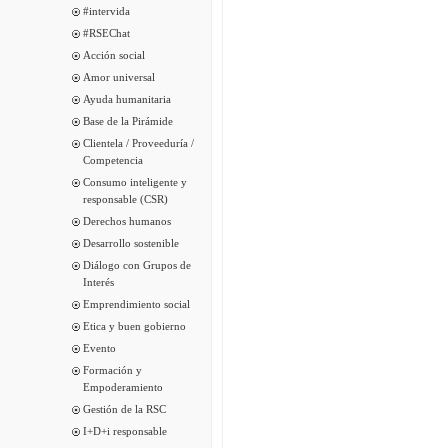
#intervida
#RSEChat
Acción social
Amor universal
Ayuda humanitaria
Base de la Pirámide
Clientela / Proveeduría /
Competencia
Consumo inteligente y
responsable (CSR)
Derechos humanos
Desarrollo sostenible
Diálogo con Grupos de
Interés
Emprendimiento social
Etica y buen gobierno
Evento
Formación y
Empoderamiento
Gestión de la RSC
I+D+i responsable