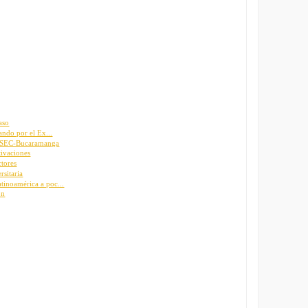
aso
ando por el Ex...
IESEC-Bucaramanga
tivaciones
ctores
rsitaria
inoamérica a poc...
ón