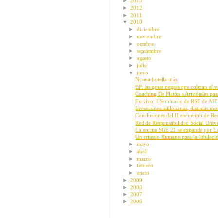
►
2013
►
2012
►
2011
▼
2010
►
diciembre
►
noviembre
►
octubre
►
septiembre
►
agosto
►
julio
▼
junio
Ni una botella más
BP: las gotas negras que colman el v
Coaching De Platón a Aristóteles pas
En vivo: I Seminario de RSE de A
Inversiones millonarias, distintas mo
Conclusiones del II encuentro de Re
Red de Responsabilidad Social Unive
La norma SGE 21 se expande por Lat
Un criterio Humano para la Jubilaci
►
mayo
►
abril
►
marzo
►
febrero
►
enero
►
2009
►
2008
►
2007
►
2006