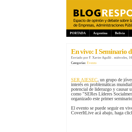
PORTADA
Argentina
Bolivia
En vivo: I Seminari
Enviado por
F. Xavier Agulló
.
miércoles, 1
Categorías:
Evento
SER AIESEC
, un grupo de jóv
interés en problemáticas mundial
potencial de liderazgo y causar u
como "SERes Líderes Socialmen
organizado este primer seminari
El evento se puede seguir en vi
CoverItLive acá abajo, haga clic