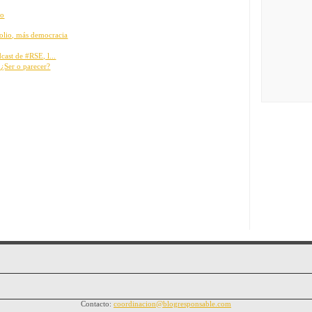
ro
lio, más democracia
cast de #RSE, l...
¿Ser o parecer?
Contacto:
coordinacion@blogresponsable.com