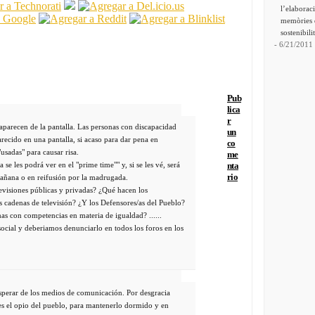
l’elaborac
memòries 
sostenibili
- 6/21/2011
Pub
lica
r
aparecen de la pantalla. Las personas con discapacidad
un
arecido en una pantalla, si acaso para dar pena en
co
sadas" para causar risa.
me
se les podrá ver en el "prime time"" y, si se les vé, será
nta
rio
mañana o en reifusión por la madrugada.
evisiones públicas y privadas? ¿Qué hacen los
as cadenas de televisión? ¿Y los Defensores/as del Pueblo?
as con competencias en materia de igualdad? ......
ocial y deberiamos denunciarlo en todos los foros en los
perar de los medios de comunicación. Por desgracia
es el opio del pueblo, para mantenerlo dormido y en