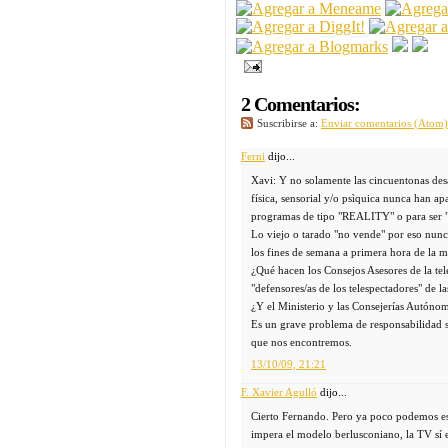
2 Comentarios:
Suscribirse a:
Enviar comentarios (Atom)
Ferni
dijo...
Xavi: Y no solamente las cincuentonas des
física, sensorial y/o psìquica nunca han ap
programas de tipo "REALITY" o para ser "u
Lo viejo o tarado "no vende" por eso nunca 
los fines de semana a primera hora de la 
¿Qué hacen los Consejos Asesores de la tel
"defensores/as de los telespectadores" de l
¿Y el Ministerio y las Consejerías Autónom
Es un grave problema de responsabilidad s
que nos encontremos.
13/10/09, 21:21
F. Xavier Agulló
dijo...
Cierto Fernando. Pero ya poco podemos es
impera el modelo berlusconiano, la TV sí 