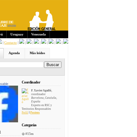
Sus
crip
cion
es:
rú
Uruguay
Venezuela
|
Contacto
|
|
|
|
|
|
|
Agenda
Más leídos
Coordinador
sable
F. Xavier Agulló
,
coordinador
Barcelona, Cataluña,
España
Experto en RSC y
Territorios Responsables
Perfil
I
Posteos
Categorías
R
#15m