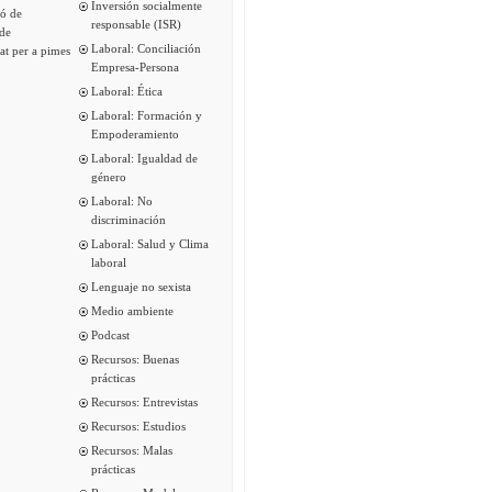
Inversión socialmente
ió de
responsable (ISR)
de
Laboral: Conciliación
tat per a pimes
Empresa-Persona
Laboral: Ética
Laboral: Formación y
Empoderamiento
Laboral: Igualdad de
género
Laboral: No
discriminación
Laboral: Salud y Clima
laboral
Lenguaje no sexista
Medio ambiente
Podcast
Recursos: Buenas
prácticas
Recursos: Entrevistas
Recursos: Estudios
Recursos: Malas
prácticas