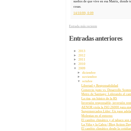
sueños de que vive en esa Matrix, donde t
cosas.
14/10/09, 0:09
Entrada más reciente
Entradas anteriores
►
2013
►
2012
►
2011
►
2010
▼
2009
►
diciembre
►
noviembre
▼
octubre
Libertad y Responsabilidad
Comercio justo vs. Desarrollo Sosteni
Metro de Santiago: Liderando el ca
La risa, un básico de la RS
Inversión responsable, inversión ren
AENOR viola la ISO 26000 para eng
Supermercados Líder: Un paso adelant
Molestias en el entorno
El cambio climático y el tabaco son 
La Viña y la Cabra | Blog Action Day
El cambio climático desde la cotidia