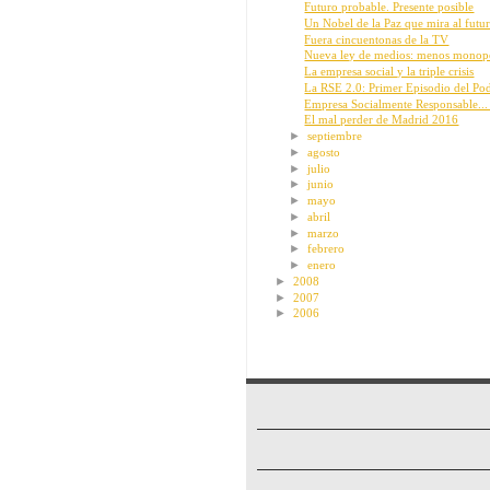
Futuro probable. Presente posible
Un Nobel de la Paz que mira al futu
Fuera cincuentonas de la TV
Nueva ley de medios: menos monopo
La empresa social y la triple crisis
La RSE 2.0: Primer Episodio del Pod
Empresa Socialmente Responsable... 
El mal perder de Madrid 2016
►
septiembre
►
agosto
►
julio
►
junio
►
mayo
►
abril
►
marzo
►
febrero
►
enero
►
2008
►
2007
►
2006