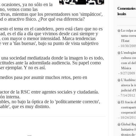
 ocasiones, ya no sólo en la
Comentarios 
iano, vemos como las
tivas, mientras que los presentadores son 'simpáticos',
locales
d o atractivo físico. ¿Por qué esa diferencia?
sto el tema en el candelero, pero está claro que no es
La culpa a
ad, es el día a día que vivimos desde casi siempre y
tanta corru
o, con mayor o menor intensidad. Marca tendencias
l'Estat
e ver a 'tías buenas', bajo su punto de vista subjetivo
- 10/30/200
L'endogàm
una sociedad mediatizada donde la imagen lo es todo,
cultura co
actitudes ante la adormilada audiencia. Su papel como
com el del
er ejemplar. Y no es así.
Música
- 9/27/2009
 medios pasa por asumir muchos retos, pero en
L'Audiènc
aixeca la 
judicial d'
actor de la RSC entre agentes sociales y ciudadanía.
- 7/14/2012
ón interna.
bles, no bajo la óptica de lo 'políticamente correcto',
El fracàs 
able', que es muy distinto.
contrapart
cooperació
- 10/24/201
Global Re
Initiative 
tècnics de