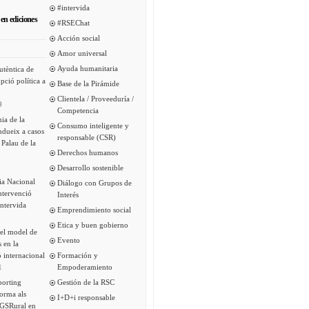
#intervida
en ediciones
#RSEChat
Acción social
Amor universal
Ayuda humanitaria
utèntica de
pció política a
Base de la Pirámide
Clientela / Proveeduría /
9
Competencia
ia de la
Consumo inteligente y
ndueix a casos
responsable (CSR)
 Palau de la
Derechos humanos
Desarrollo sostenible
ia Nacional
Diálogo con Grupos de
intervenció
Interés
Intervida
Emprendimiento social
Etica y buen gobierno
del model de
Evento
s en la
 internacional
Formación y
1
Empoderamiento
porting
Gestión de la RSC
forma als
I+D+i responsable
 GSRural en