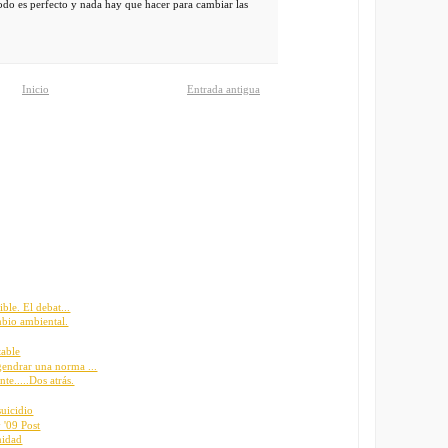
odo es perfecto y nada hay que hacer para cambiar las
Inicio
Entrada antigua
ble. El debat...
mbio ambiental.
table
endrar una norma ...
e.....Dos atrás.
suicidio
 '09 Post
nidad