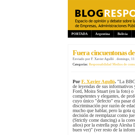
PORTADA
Argentina
Bolivia
Fuera cincuentonas de
Enviado por
F. Xavier Agulló
.
domingo, 11
Categorías:
Responsabilidad Medios de com
Por
F. Xavier Agulló
.
"La BBC 
de leyendas de sus informativo
Ford, Moira Stuart (en la foto) 
competentes y elegantes, de prof
cuyo único "defecto" era pasar d
discriminación por razón de eda
mucho que hablar, pero la gota q
decisión de reemplazar como jue
(Strictly come dancing) a la core
años) por la estrella pop Alesha
buen ver)" (ver resto de la info