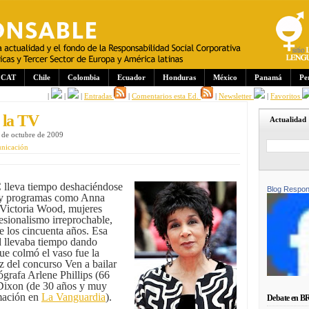
CAT
Chile
Colombia
Ecuador
Honduras
México
Panamá
Pe
|
|
|
Entradas
|
Comentarios esta Ed.
|
Newsletter
|
Favoritos
 la TV
Actualidad
 de octubre de 2009
unicación
lleva tiempo deshaciéndose
Blog Respon
s y programas como Anna
o Victoria Wood, mujeres
esionalismo irreprochable,
e los cincuenta años. Esa
d llevaba tiempo dando
ue colmó el vaso fue la
z del concurso Ven a bailar
ógrafa Arlene Phillips (66
 Dixon (de 30 años y muy
rmación en
La Vanguardia
).
Debate en B