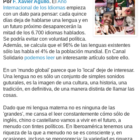
Por
F. Xavier Agulló
.
El
Año
Internacional de los Idiomas
empieza
con un dato para pensar: cada quince
días deja de hablarse una lengua y en
un futuro próximo desaparecerán la
mitad de los 6.700 idiomas hablados.
Se podría evitar con voluntad política.
Además, se calcula que el 96% de las lenguas existentes
sólo las habla el 4% de la población mundial. En Canal
Solidario
podemos leer
un interesante artículo sobre ello.
En un 'mundo global' parece que lo 'local' deje de interesar.
Una lengua no es sólo un conjunto de simples sonidos
guturales, es la imagen de una cultura, una historia, una
tradición, en definitiva, de una manera distinta de llamar las
cosas.
Dado que mi lengua materna no es ninguna de las
'grandes', me cansa el leer constantemente cómo sólo de
inglés, chino o castellano vamos a vivir en el futuro, a
menudo con tintes políticos. En Iberoamérica tenemos una
riqueza de la que a menudo no se es consciente y, en
ocasiones, incluso se menosprecia: la variedad es riqueza,