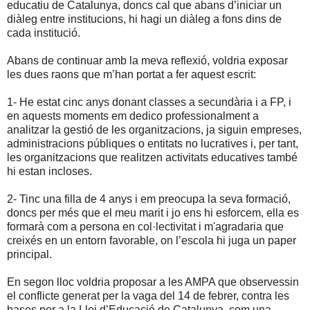
educatiu de Catalunya, doncs cal que abans d’iniciar un
diàleg entre institucions, hi hagi un diàleg a fons dins de
cada institució.
Abans de continuar amb la meva reflexió, voldria exposar
les dues raons que m’han portat a fer aquest escrit:
1- He estat cinc anys donant classes a secundària i a FP, i
en aquests moments em dedico professionalment a
analitzar la gestió de les organitzacions, ja siguin empreses,
administracions públiques o entitats no lucratives i, per tant,
les organitzacions que realitzen activitats educatives també
hi estan incloses.
2- Tinc una filla de 4 anys i em preocupa la seva formació,
doncs per més que el meu marit i jo ens hi esforcem, ella es
formarà com a persona en col·lectivitat i m'agradaria que
creixés en un entorn favorable, on l’escola hi juga un paper
principal.
En segon lloc voldria proposar a les AMPA que observessin
el conflicte generat per la vaga del 14 de febrer, contra les
bases per a la Llei d’Educació de Catalunya, com una