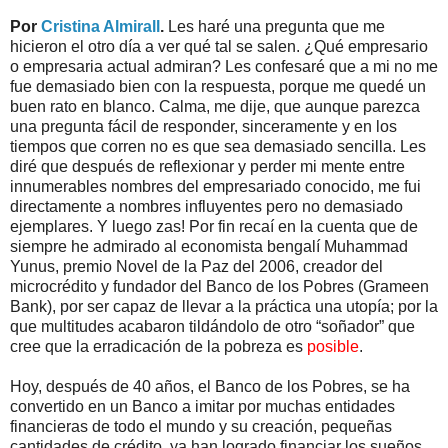
Por
Cristina Almirall
.
Les haré una pregunta que me
hicieron el otro día a ver qué tal se salen. ¿Qué empresario
o empresaria actual admiran? Les confesaré que a mi no me
fue demasiado bien con la respuesta, porque me quedé un
buen rato en blanco. Calma, me dije, que aunque parezca
una pregunta fácil de responder, sinceramente y en los
tiempos que corren no es que sea demasiado sencilla. Les
diré que después de reflexionar y perder mi mente entre
innumerables nombres del empresariado conocido, me fui
directamente a nombres influyentes pero no demasiado
ejemplares. Y luego zas! Por fin recaí en la cuenta que de
siempre he admirado al economista bengalí Muhammad
Yunus, premio Novel de la Paz del 2006, creador del
microcrédito y fundador del Banco de los Pobres (Grameen
Bank), por ser capaz de llevar a la práctica una utopía; por la
que multitudes acabaron tildándolo de otro “soñador” que
cree que la erradicación de la pobreza es
posible
.
Hoy, después de 40 años, el Banco de los Pobres, se ha
convertido en un Banco a imitar por muchas entidades
financieras de todo el mundo y su creación, pequeñas
cantidades de crédito, ya han logrado financiar los sueños