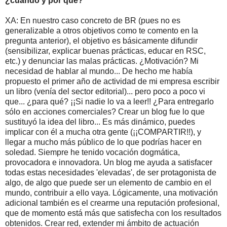
¿cuando y por qué?
XA: En nuestro caso concreto de BR (pues no es
generalizable a otros objetivos como te comento en la
pregunta anterior), el objetivo es básicamente difundir
(sensibilizar, explicar buenas prácticas, educar en RSC,
etc.) y denunciar las malas prácticas. ¿Motivación? Mi
necesidad de hablar al mundo... De hecho me había
propuesto el primer año de actividad de mi empresa escribir
un libro (venía del sector editorial)... pero poco a poco vi
que... ¿para qué? ¡¡Si nadie lo va a leer!! ¿Para entregarlo
sólo en acciones comerciales? Crear un blog fue lo que
sustituyó la idea del libro... Es más dinámico, puedes
implicar con él a mucha otra gente (¡¡COMPARTIR!!), y
llegar a mucho más público de lo que podrías hacer en
soledad. Siempre he tenido vocación dogmática,
provocadora e innovadora. Un blog me ayuda a satisfacer
todas estas necesidades 'elevadas', de ser protagonista de
algo, de algo que puede ser un elemento de cambio en el
mundo, contribuir a ello vaya. Lógicamente, una motivación
adicional también es el crearme una reputación profesional,
que de momento está más que satisfecha con los resultados
obtenidos. Crear red, extender mi ámbito de actuación