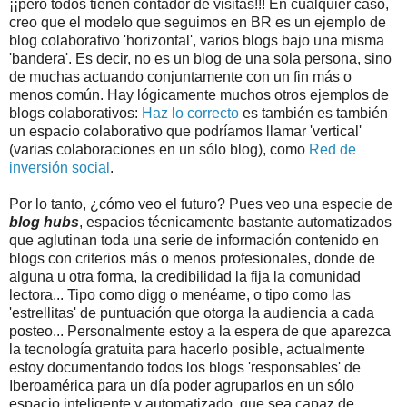
¡¡pero todos tienen contador de visitas!!! En cualquier caso,
creo que el modelo que seguimos en BR es un ejemplo de
blog colaborativo 'horizontal', varios blogs bajo una misma
'bandera'. Es decir, no es un blog de una sola persona, sino
de muchas actuando conjuntamente con un fin más o
menos común. Hay lógicamente muchos otros ejemplos de
blogs colaborativos:
Haz lo correcto
es también es también
un espacio colaborativo que podríamos llamar 'vertical'
(varias colaboraciones en un sólo blog), como
Red de
inversión social
.
Por lo tanto, ¿cómo veo el futuro? Pues veo una especie de
blog hubs
, espacios técnicamente bastante automatizados
que aglutinan toda una serie de información contenido en
blogs con criterios más o menos profesionales, donde de
alguna u otra forma, la credibilidad la fija la comunidad
lectora... Tipo como digg o menéame, o tipo como las
'estrellitas' de puntuación que otorga la audiencia a cada
posteo... Personalmente estoy a la espera de que aparezca
la tecnología gratuita para hacerlo posible, actualmente
estoy documentando todos los blogs 'responsables' de
Iberoamérica para un día poder agruparlos en un sólo
espacio inteligente y automatizado, que sea capaz de