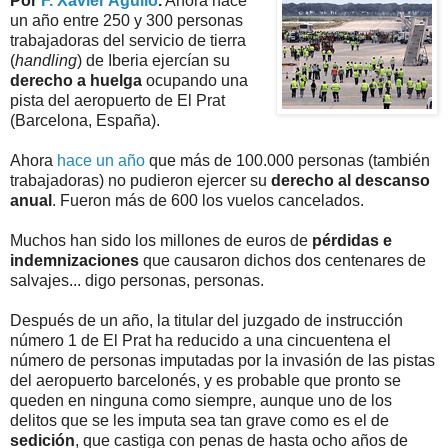
Por
F. Xavier Agulló
.
Ahora hace
un año entre 250 y 300 personas
trabajadoras del servicio de tierra
(
handling
) de Iberia ejercían su
derecho a huelga
ocupando una
pista del aeropuerto de El Prat
(Barcelona, España).
Ahora
hace un año
que más de 100.000 personas (también
trabajadoras) no pudieron ejercer su
derecho al descanso
anual
. Fueron más de 600 los vuelos cancelados.
Muchos han sido los millones de euros de
pérdidas e
indemnizaciones
que causaron dichos dos centenares de
salvajes... digo personas, personas.
Después de un año, la titular del juzgado de instrucción
número 1 de El Prat ha reducido a una cincuentena el
número de personas imputadas por la invasión de las pistas
del aeropuerto barcelonés, y es probable que pronto se
queden en ninguna como siempre, aunque uno de los
delitos que se les imputa sea tan grave como es el de
sedición
, que castiga con penas de hasta ocho años de