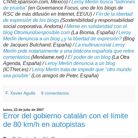
CNNExpansion.com, México) /
Leroy Merlin busca “ladrones
de prueba”
(en Governance Focus, uno de los blogs de
RSC de más difusión en Internet, EEUU) /
Fin de la libertad
de expresión de los blogs
(Sostenibilidad y responsabilidad
social corporativa, Andorra) /
Meme en solidaridad con el
blog Otromundoesposible.com
(La Broma, España) /
Leroy
Merlín denuncia a un blog ¿y la libertad de expresión?
(Blog
de Jacques Bulchand, España) /
La multinacional Leroy
Merlín pide notarialmente a una bitácora española que retire
comentarios
(Menéame.net) /
El poder de un blog
(La Otra
Agenda, España) /
Leroy Merlin denuncia a un blog
(ICTNet.es) /
Leroy Merlin trata de impedir que "otro mundo
sea posible"
(Los amigos de Peter, España)
F. Xavier Agulló
9 comentarios:
lunes, 23 de julio de 2007
Error del gobierno catalán con el límite
de 80 km/h en autopistas