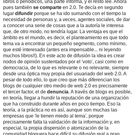
libros o periódicos, una parte informa, y el resto lee. Ahora
pues también
se comparte
en 2.0. Te decía en segundo
lugar
difundir
porque se ha ido sumando con el tiempo la
necesidad de personas y, a veces, agentes sociales, de dar
a conocer una serie de cosas que a la autoría le interesa
que, de otro modo, no tendría lugar. La ventaja es que el
ámbito es el mundo, es decir, el planteamiento es que todo
tema va a encontrar un pequeño segmento, como mínimo,
que esté interesado (antes era impensable... ni leyendo
muchos libros!!). En este acto de difusión la idea es crear
nodos de opinión sustentados por el 'voto', casi como en
democracia, de lo que es relevante o no relevante, siempre
desde una óptica muy propia del usuariado del web 2.0. A
pesar de todo ello, lo que creo que más diferencian los
blogs de cualquier otro medio de web 2.0 es precisamente
el tercer factor, el de
denuncia
. A través de blogs es posible,
en teoría, llegar a hundir la reputación de una organización
que ha construido durante años en poco tiempo. Eso la
teoría, a la práctica no es así, aunque son muchas las
empresas que 'le tienen miedo al tema', porque
precisamente falta la validación de la información y, en
especial, la propia dispersión o atomización de la
comunidad bloguera hace difícil su difusión real a gran