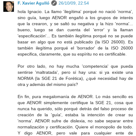
F. Xavier Agulló
26/10/09, 22:54
hola Ignacio. La llamo 'ilegítima' porqué no nació 'norma',
sino guía, luego AENOR engañó a los grupos de interés
que la crearon, y se saltó su negativa y la hizo 'norma'...
bueno, luego se dan cuenta del 'error' y la llaman
'especificación'... Es también ilegítima porqué no se puede
basar en algo que no está publicado (la ISO 26000). Es
también ilegítima porqué el 'borrador' de la ISO 26000
especifica, claramente, que su espíritu no es certificable.
Por otro lado, no hay mucha 'competencia' que pueda
sentirse 'maltratada', pero sí hay una: si ya existe una
NORMA (la SGE 21 de Forética), ¿qué necesidad hay de
otra y además del mismo país?
En fin, pura megalomanía de AENOR. Lo más sencillo es
que AENOR simplemente certifique la SGE 21, cosa que
nunca ha querido, sólo porqué detrás del falso proceso de
creación de la 'guía', estaba la intención de crear su
'norma'. AENOR sufre de dislexia, no sabe separar entre
normalización y certificación. Quiere el monopolio de todo.
Y digo AENOR, pero vale para cualquier ente de