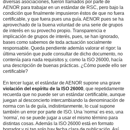
diversas asociaciones, fueron llamados por parte de
AENOR para trabajar en un estándar de RSC, pero bajo la
condición que finalmente impusieron éstos de que no fuera
certificable, y que fuera pues una guía. AENOR pues se ha
aprovechado de la buena voluntad de una serie de grupos
de interés en su provecho propio. Transparencia e
implicación de grupos de interés, pues, se han ignorado,
bases como sabemos de toda actuación socialmente
responsable. Queda pendiente además valorar el rigor: la
última versión que pude consultar de dicho documento, no
contenía para nada requisitos y, como la ISO 26000, hacía
una descripción de buenas prácticas. ¿Cómo puede ello ser
certificable?
En tercer lugar, el estándar de AENOR supone una grave
violación del espíritu de la ISO 26000
, que repetidamente
recuerda que no puede ser un estándar certificable, aunque
juegan al desconcierto intercambiando la denominación de
norma con la de guía, indistintanmente, lo cual supone
también un error por parte de ISO. Una 'norma' es eso, una
'norma', no se puede jugar a usar el mismo término para
distintas cosas. Además la ISO 26000 está en formato
borrador y ni tan solo hay fecha clara de publicación. Así