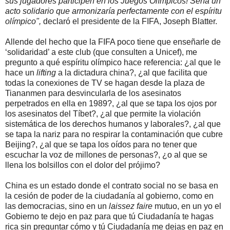
sus jugadores participen en los Juegos Olímpicos! Sería un
acto solidario que armonizaría perfectamente con el espíritu
olímpico",
declaró el presidente de la FIFA, Joseph Blatter.
Allende del hecho que la FIFA poco tiene que enseñarle de
‘solidaridad’ a este club (que consulten a Unicef), me
pregunto a qué espíritu olímpico hace referencia: ¿al que le
hace un
lifting
a la dictadura china?, ¿al que facilita que
todas la conexiones de TV se hagan desde la plaza de
Tiananmen para desvincularla de los asesinatos
perpetrados en ella en 1989?, ¿al que se tapa los ojos por
los asesinatos del Tíbet?, ¿al que permite la violación
sistemática de los derechos humanos y laborales?, ¿al que
se tapa la nariz para no respirar la contaminación que cubre
Beijing?, ¿al que se tapa los oídos para no tener que
escuchar la voz de millones de personas?, ¿o al que se
llena los bolsillos con el dolor del prójimo?
China es un estado donde el contrato social no se basa en
la cesión de poder de la ciudadanía al gobierno, como en
las democracias, sino en un
laissez faire
mutuo, en un yo el
Gobierno te dejo en paz para que tú Ciudadanía te hagas
rica sin preguntar cómo y tú Ciudadanía me dejas en paz en