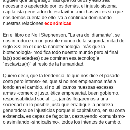
alguien que tenga algo más que los otros y esto sea
necesario o apetecido por los demás, el injusto sistema
capitalista generador de esclavitud -muchas veces sin que
nos demos cuenta de ello- va a continuar dominando
nuestras relaciones
económicas
.
En el libro de Neil Stephenson, "La era del diamante", se
nos introduce en un posible mundo de la segunda mitad del
siglo XXI en el que la nanotecnología -más que la
biotecnología- modifica todo nuestro mundo pero al final
la(s) sociedad(es) que dominan esa tecnología
"esclaviza(n)" al resto de la humanidad.
Quiero decir, que la tendencia, lo que nos dice el pasado -
corto pero intenso- es, que si no nos empleamos más a
fondo en el cambio, si no utilizamos nuestras escasas
armas -comercio justo, ética empresarial, buen gobierno,
responsabilidad social, ...-, jamás llegaremos a una
sociedad en lo posible justa que erradique la pobreza
generadora de injusticias porque el capitalismo, en su corta
existencia, es capaz de fagocitar, destruyendo -comunismo-
o asimilando -sindicalismo-, todos los intentos de cambio.