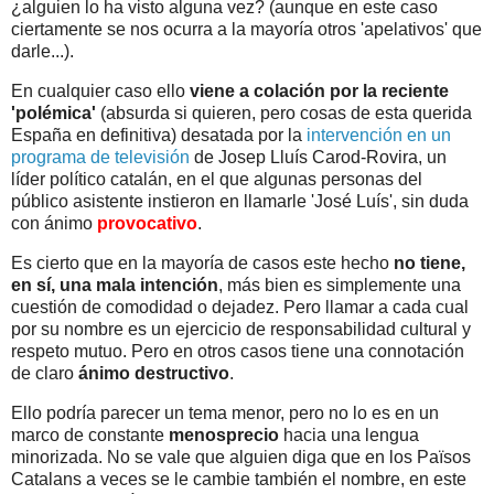
¿alguien lo ha visto alguna vez? (aunque en este caso
ciertamente se nos ocurra a la mayoría otros 'apelativos' que
darle...).
En cualquier caso ello
viene a colación por la reciente
'polémica'
(absurda si quieren, pero cosas de esta querida
España en definitiva) desatada por la
intervención en un
programa de televisión
de Josep Lluís Carod-Rovira, un
líder político catalán, en el que algunas personas del
público asistente instieron en llamarle 'José Luís', sin duda
con ánimo
provocativo
.
Es cierto que en la mayoría de casos este hecho
no tiene,
en sí, una mala intención
, más bien es simplemente una
cuestión de comodidad o dejadez. Pero llamar a cada cual
por su nombre es un ejercicio de responsabilidad cultural y
respeto mutuo. Pero en otros casos tiene una connotación
de claro
ánimo destructivo
.
Ello podría parecer un tema menor, pero no lo es en un
marco de constante
menosprecio
hacia una lengua
minorizada. No se vale que alguien diga que en los Països
Catalans a veces se le cambie también el nombre, en este