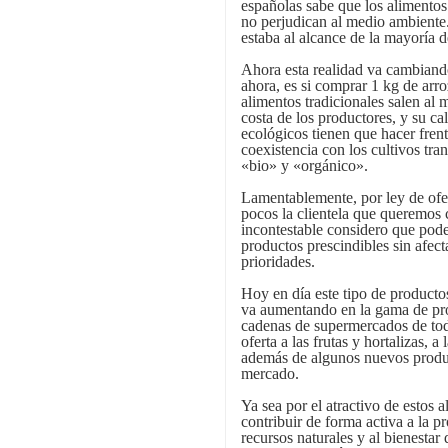
españolas sabe que los alimentos
no perjudican al medio ambiente.
estaba al alcance de la mayoría de
Ahora esta realidad va cambiando
ahora, es si comprar 1 kg de arr
alimentos tradicionales salen al
costa de los productores, y su ca
ecológicos tienen que hacer frent
coexistencia con los cultivos tr
«bio» y «orgánico».
Lamentablemente, por ley de of
pocos la clientela que queremos 
incontestable considero que pod
productos prescindibles sin afecta
prioridades.
Hoy en día este tipo de producto
va aumentando en la gama de pro
cadenas de supermercados de toda
oferta a las frutas y hortalizas, a
además de algunos nuevos produc
mercado.
Ya sea por el atractivo de estos 
contribuir de forma activa a la p
recursos naturales y al bienestar