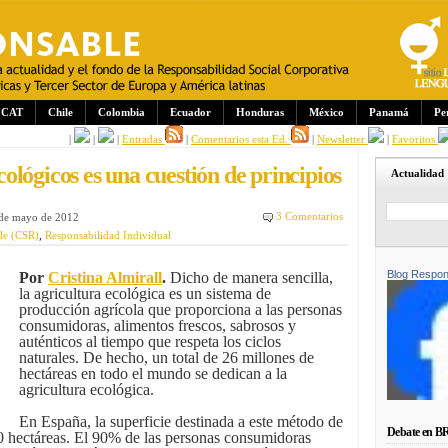
CAT
Chile
Colombia
Ecuador
Honduras
México
Panamá
Pe
|
|
|
Entradas
|
Comentarios esta Ed.
|
Newsletter
|
Favoritos
lógicos es una cuestión de principios
Actualidad
3 Comentarios
 de mayo de 2012
le (CSR)
,
Responsabilidad Individual
Blog Respon
Por
Cristina Almirall
.
Dicho de manera sencilla,
la agricultura ecológica es un sistema de
producción agrícola que proporciona a las personas
consumidoras, alimentos frescos, sabrosos y
auténticos al tiempo que respeta los ciclos
naturales. De hecho, un total de 26 millones de
hectáreas en todo el mundo se dedican a la
agricultura ecológica.
En España, la superficie destinada a este método de
Debate en B
 hectáreas. El 90% de las personas consumidoras