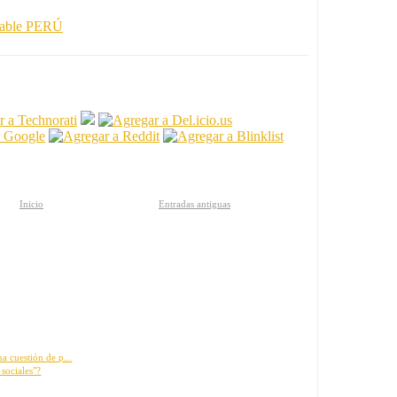
sable PERÚ
Inicio
Entradas antiguas
a cuestión de p...
sociales"?