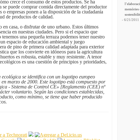
 cómo crece el consumo de estos productos. Se ha
l’elaborac
a se puede comprar comida directamente del productor
memòries 
s o empresas ponen a la disposición de la ciudadanía
sostenibili
ud de productos de calidad.
- 6/21/2011
 en casa, o disfrutar de uno urbano. Estos últimos
ncia en nuestras ciudades. Pero si el espacio que
 tenemos una pequeña terraza podemos tener nuestro
 un espacio de educación ambiental y juego
ra de pino de primera calidad adaptada para exterior
stica que los convierte en idóneos para la agricultura
 huertos es robusta, estable y muy resistente. A tenor
ecológicos es una cuestión de principios y prioridades,
ecológica se identifica con un logotipo europeo
 en marzo de 2000. Este logotipo está compuesto por
ógica - Sistema de Control CE» [Reglamento (CEE) nº
ácter voluntario. Según las condiciones establecidas,
producto, como mínimo, se tiene que haber producido
cos.