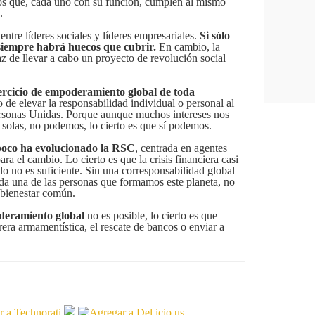
os que, cada uno con su función, cumplen al mismo
.
entre líderes sociales y líderes empresariales.
Si sólo
 siempre habrá huecos que cubrir.
En cambio, la
az de llevar a cabo un proyecto de revolución social
ercicio de empoderamiento global de toda
io de elevar la responsabilidad individual o personal al
rsonas Unidas. Porque aunque muchos intereses nos
 solas, no podemos, lo cierto es que sí podemos.
poco ha evolucionado la RSC
, centrada en agentes
a el cambio. Lo cierto es que la crisis financiera casi
lo no es suficiente. Sin una corresponsabilidad global
cada una de las personas que formamos este planeta, no
l bienestar común.
eramiento global
no es posible, lo cierto es que
era armamentística, el rescate de bancos o enviar a