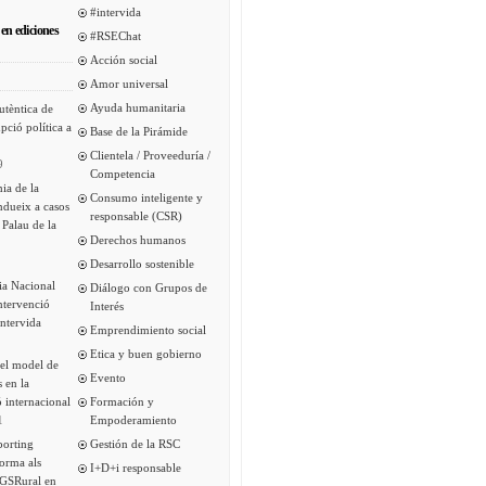
#intervida
en ediciones
#RSEChat
Acción social
Amor universal
Ayuda humanitaria
utèntica de
pció política a
Base de la Pirámide
Clientela / Proveeduría /
9
Competencia
ia de la
Consumo inteligente y
ndueix a casos
responsable (CSR)
 Palau de la
Derechos humanos
Desarrollo sostenible
ia Nacional
Diálogo con Grupos de
intervenció
Interés
Intervida
Emprendimiento social
Etica y buen gobierno
del model de
Evento
s en la
 internacional
Formación y
1
Empoderamiento
porting
Gestión de la RSC
forma als
I+D+i responsable
 GSRural en