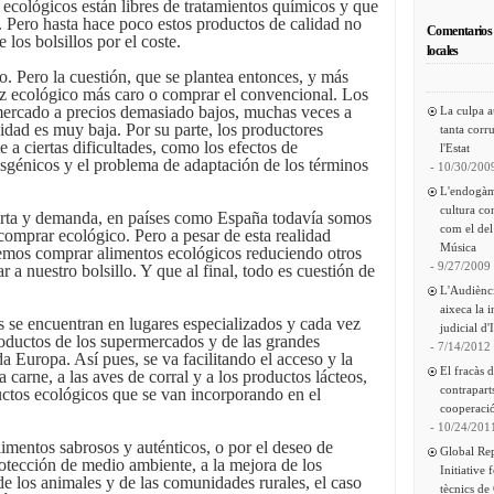
 ecológicos están libres de tratamientos químicos y que
 Pero hasta hace poco estos productos de calidad no
Comentarios 
 los bolsillos por el coste.
locales
. Pero la cuestión, que se plantea entonces, y más
oz ecológico más caro o comprar el convencional. Los
 mercado a precios demasiado bajos, muchas veces a
La culpa a
lidad es muy baja. Por su parte, los productores
tanta corru
e a ciertas dificultades, como los efectos de
l'Estat
ansgénicos y el problema de adaptación de los términos
- 10/30/200
L'endogàm
cultura co
erta y demanda, en países como España todavía somos
com el del
comprar ecológico. Pero a pesar de esta realidad
Música
emos comprar alimentos ecológicos reduciendo otros
- 9/27/2009
r a nuestro bolsillo. Y que al final, todo es cuestión de
L'Audiènc
aixeca la 
s se encuentran en lugares especializados y cada vez
judicial d'
ductos de los supermercados y de las grandes
- 7/14/2012
 Europa. Así pues, se va facilitando el acceso y la
El fracàs 
 la carne, a las aves de corral y a los productos lácteos,
contrapart
tos ecológicos que se van incorporando en el
cooperació
- 10/24/201
alimentos sabrosos y auténticos, o por el deseo de
Global Re
rotección de medio ambiente, a la mejora de los
Initiative 
 de los animales y de las comunidades rurales, el caso
tècnics de