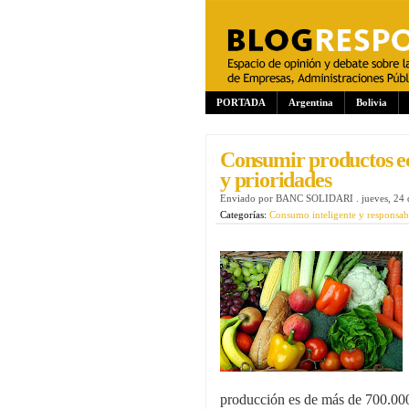
PORTADA
Argentina
Bolivia
Consumir productos eco
y prioridades
Enviado por
BANC SOLIDARI
.
jueves, 24
Categorías:
Consumo inteligente y responsab
producción es de más de 700.000