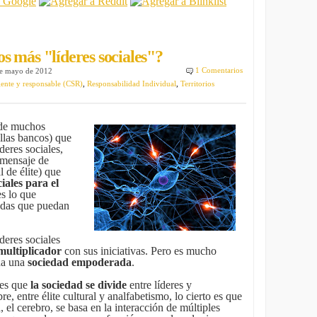
s más "líderes sociales"?
1 Comentarios
de mayo de 2012
ente y responsable (CSR)
,
Responsabilidad Individual
,
Territorios
de muchos
llas bancos) que
eres sociales,
 mensaje de
 de élite) que
iales para el
es lo que
adas que puedan
deres sociales
multiplicador
con sus iniciativas. Pero es mucho
da una
sociedad empoderada
.
pes que
la sociedad se divide
entre líderes y
re, entre élite cultural y analfabetismo, lo cierto es que
, el cerebro, se basa en la interacción de múltiples