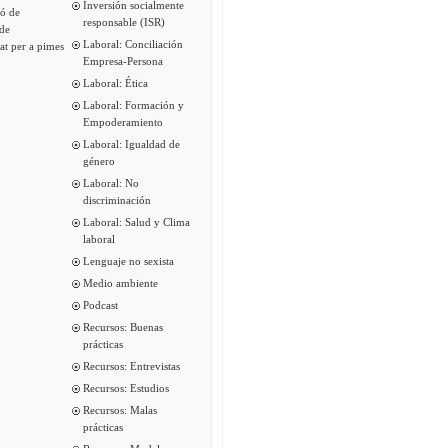
Inversión socialmente
ió de
responsable (ISR)
de
Laboral: Conciliación
tat per a pimes
Empresa-Persona
Laboral: Ética
Laboral: Formación y
Empoderamiento
Laboral: Igualdad de
género
Laboral: No
discriminación
Laboral: Salud y Clima
laboral
Lenguaje no sexista
Medio ambiente
Podcast
Recursos: Buenas
prácticas
Recursos: Entrevistas
Recursos: Estudios
Recursos: Malas
prácticas