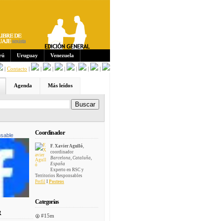
Sus
crip
cion
es:
rú
Uruguay
Venezuela
|
Contacto
|
|
|
|
|
|
|
Agenda
Más leídos
Coordinador
sable
F. Xavier Agulló
,
coordinador
Barcelona, Cataluña,
España
Experto en RSC y
Territorios Responsables
Perfil
I
Posteos
Categorías
R
#15m