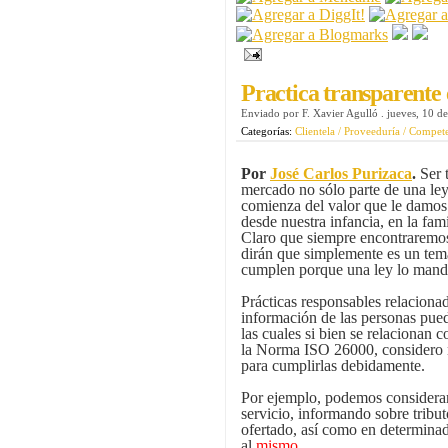
Practica transparente
Enviado por
F. Xavier Agulló
.
jueves, 10 d
Categorías:
Clientela / Proveeduría / Compet
Por
José Carlos Purizaca
.
Ser t
mercado no sólo parte de una ley
comienza del valor que le damos 
desde nuestra infancia, en la fami
Claro que siempre encontraremo
dirán que simplemente es un tem
cumplen porque una ley lo mand
Prácticas responsables relacionad
información de las personas pue
las cuales si bien se relacionan
la Norma ISO 26000, considero n
para cumplirlas debidamente.
Por ejemplo, podemos considerar 
servicio, informando sobre tribu
ofertado, así como en determinad
al
mismo
.