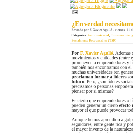
¿En verdad necesitamo
Enviado por
F. Xavier Agulló
.
viernes, 11 
Categorías:
Amor universal
,
Consumo intelig
Socialmente Responsables (TSR)
Por
F. Xavier Agulló
. Además 
movimientos y entidades (entre e
promueven a emprendedores y líd
también nos encontramos con el
muchas universidades (en general
proclaman formar a líderes soc
futuro
. Pero, ¿son líderes social
precisamos o personas empoder
piensar por si mismas?
Es cierto que emprendedores o lí
pueden generar un cierto
efecto 
mayor el que puede provocar to
Aunque hemos aprendido a gol
seguidores, entre gente rica y pob
el mayor invento de la naturaleza