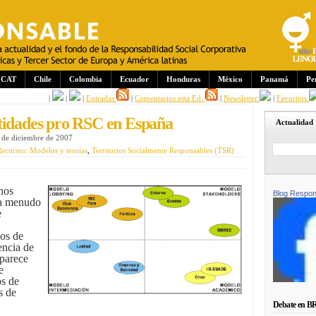
CAT
Chile
Colombia
Ecuador
Honduras
México
Panamá
Pe
|
|
|
Entradas
|
Comentarios esta Ed.
|
Newsletter
|
Favoritos
tidades pro RSC en España
Actualidad
 de diciembre de 2007
ecursos: Modelos y teorías
,
Territorios Socialmente Responsables (TSR)
nos
Blog Respon
 a menudo
e
os de
encia de
 parece
e
os de
s de
Debate en B