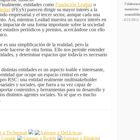
l’elaborac
Finalmente, entidades como
Fundación Lealtad
o
iedad
(FEyS) parecen dirigir su mayor interés a la
memòries 
ndo empresarial y el tercer sector, aunque cada una
sostenibili
into. Así, mientras Lealtad muestra un mayor interés en
- 6/21/2011
e impactar de una forma importante sobre la sociedad
 de estudios periódicos y premios, acercándose con ello
ico.
r es una simplificación de la realidad, pero la
uede hacerse de otra forma. Ello nos permite entender
idades, y determinar espacios que todavía es necesario
distintas entidades es un aspecto loable e interesante,
entidad que ocupe un espacio central en este
 pro RSC: una entidad realmente multistakeholder
sariales y sociales, que fuera a su vez capaz de
portar contenidos y herramientas para su desarrollo y
 los distintos agentes sociales. Ya sé que es mucho
.