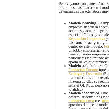
Pero vayamos por partes. Analizan
podríamos clasificarlas en 4 mode
determinadas características mu
Modelo lobbying.
La impo
empresas sientan la necesi
acciones y actuar de grupo
especial públicos y social
Reputación Corporativa
y 
básicamente acogen a gran
dentro de este modelo,
For
un lobby empresarial (en c
tiene a grandes empresas en
particulares y el mundo a
aporta un valor diferencial
Modelo stakeholders.
Ot
Fundación Entorno
(que s
Ecología y Desarrollo
(Ec
más enfocadas e interesada
ninguna de ellas sea realm
sería el OBRSC, pero no int
totalidad).
Modelo académico.
Otro 
desarrollar contenidos y a
Fundación Étnor
o el
Inst
aproximarían a este mode
forma para esta última del