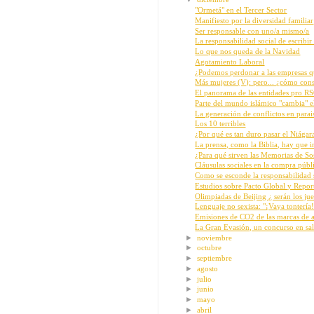
"Ormetá" en el Tercer Sector
Manifiesto por la diversidad familiar
Ser responsable con uno/a mismo/a
La responsabilidad social de escribi
Lo que nos queda de la Navidad
Agotamiento Laboral
¿Podemos perdonar a las empresas q
Más mujeres (V): pero... ¿cómo cons
El panorama de las entidades pro R
Parte del mundo islámico "cambia" e
La generación de conflictos en parai
Los 10 terribles
¿Por qué es tan duro pasar el Niágara
La prensa, como la Biblia, hay que i
¿Para qué sirven las Memorias de So
Cláusulas sociales en la compra públi
Como se esconde la responsabilidad s
Estudios sobre Pacto Global y Repor
Olimpiadas de Beijing ¿ serán los ju
Lenguaje no sexista: "¡Vaya tontería!
Emisiones de CO2 de las marcas de 
La Gran Evasión, un concurso en sali
►
noviembre
►
octubre
►
septiembre
►
agosto
►
julio
►
junio
►
mayo
►
abril