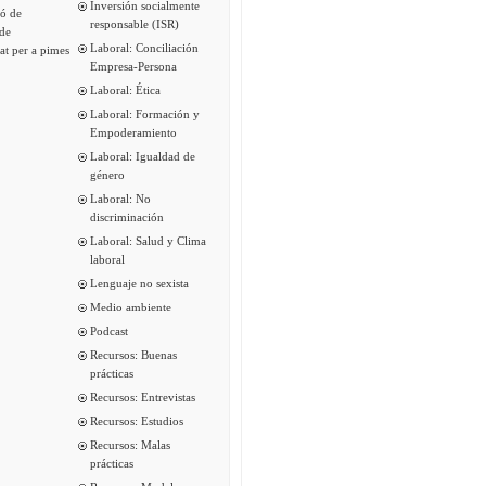
Inversión socialmente
ió de
responsable (ISR)
de
Laboral: Conciliación
tat per a pimes
Empresa-Persona
Laboral: Ética
Laboral: Formación y
Empoderamiento
Laboral: Igualdad de
género
Laboral: No
discriminación
Laboral: Salud y Clima
laboral
Lenguaje no sexista
Medio ambiente
Podcast
Recursos: Buenas
prácticas
Recursos: Entrevistas
Recursos: Estudios
Recursos: Malas
prácticas