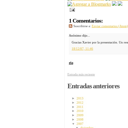
1 Comentarios:
Suscribirse a:
Enviar comentarios (Atom)
Anónimo dijo...
Gracias Xavier por la presentación. Un re
18/12/07, 11:46
rio
Entrada más reciente
Entradas anteriores
►
2013
►
2012
►
2011
►
2010
►
2009
►
2008
▼
2007
▼
diciembre