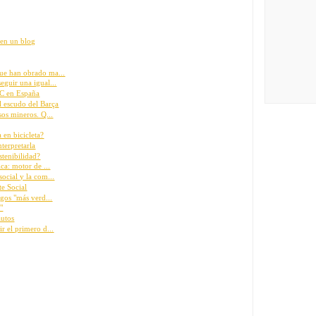
r en un blog
ue han obrado ma...
eguir una igual...
SC en España
l escudo del Barça
sos mineros. Q...
 en bicicleta?
nterpretarla
stenibilidad?
ca: motor de ...
ocial y la com...
te Social
egos "más verd...
"
autos
r el primero d...