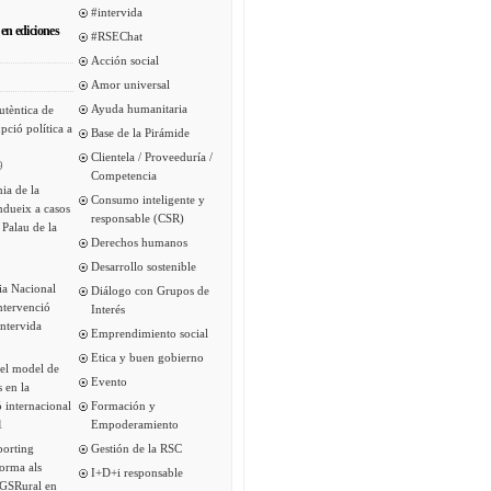
#intervida
en ediciones
#RSEChat
Acción social
Amor universal
Ayuda humanitaria
utèntica de
pció política a
Base de la Pirámide
Clientela / Proveeduría /
9
Competencia
ia de la
Consumo inteligente y
ndueix a casos
responsable (CSR)
 Palau de la
Derechos humanos
Desarrollo sostenible
ia Nacional
Diálogo con Grupos de
intervenció
Interés
Intervida
Emprendimiento social
Etica y buen gobierno
del model de
Evento
s en la
 internacional
Formación y
1
Empoderamiento
porting
Gestión de la RSC
forma als
I+D+i responsable
 GSRural en