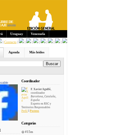
Sus
crip
cion
es:
rú
Uruguay
Venezuela
|
Contacto
|
|
|
|
|
|
|
Agenda
Más leídos
Coordinador
sable
F. Xavier Agulló
,
coordinador
Barcelona, Cataluña,
España
Experto en RSC y
Territorios Responsables
Perfil
I
Posteos
Categorías
R
#15m