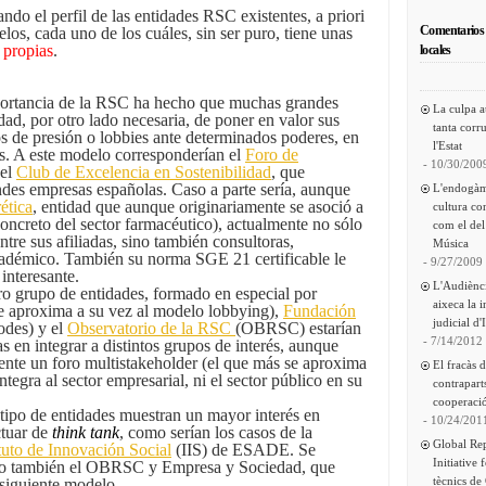
do el perfil de las entidades RSC existentes, a priori
Comentarios 
los, cada uno de los cuáles, sin ser puro, tiene unas
y
propias
.
locales
rtancia de la RSC ha hecho que muchas grandes
La culpa a
dad, por otro lado necesaria, de poner en valor sus
tanta corru
s de presión o lobbies ante determinados poderes, en
l'Estat
es. A este modelo corresponderían el
Foro de
- 10/30/200
el
Club de Excelencia en Sostenibilidad
, que
des empresas españolas. Caso a parte sería, aunque
L'endogàm
ética
, entidad que aunque originariamente se asoció a
cultura co
oncreto del sector farmacéutico), actualmente no sólo
com el del
tre sus afiliadas, sino también consultoras,
Música
cadémico. También su norma SGE 21 certificable le
- 9/27/2009
 interesante.
L'Audiènc
ro grupo de entidades, formado en especial por
aixeca la 
e aproxima a su vez al modelo lobbying),
Fundación
judicial d'
odes) y el
Observatorio de la RSC
(OBRSC) estarían
- 7/14/2012
s en integrar a distintos grupos de interés, aunque
ente un foro multistakeholder (el que más se aproxima
El fracàs 
egra al sector empresarial, ni el sector público en su
contrapart
cooperació
tipo de entidades muestran un mayor interés en
- 10/24/201
ctuar de
think tank
, como serían los casos de la
Global Re
ituto de Innovación Social
(IIS) de ESADE. Se
Initiative 
lo también el OBRSC y Empresa y Sociedad, que
tècnics de
 siguiente modelo.