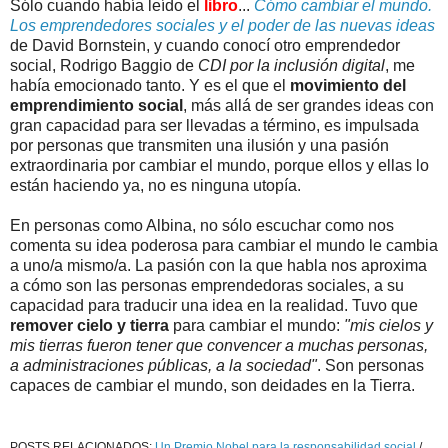
Sólo cuando había leído el
libro
...
Cómo cambiar el mundo.
Los emprendedores sociales y el poder de las nuevas ideas
de David Bornstein, y cuando conocí otro emprendedor
social, Rodrigo Baggio de
CDI por la inclusión digital
, me
había emocionado tanto. Y es el que el
movimiento del
emprendimiento social
, más allá de ser grandes ideas con
gran capacidad para ser llevadas a término, es impulsada
por personas que transmiten una ilusión y una pasión
extraordinaria por cambiar el mundo, porque ellos y ellas lo
están haciendo ya, no es ninguna utopía.
En personas como Albina, no sólo escuchar como nos
comenta su idea poderosa para cambiar el mundo le cambia
a uno/a mismo/a. La pasión con la que habla nos aproxima
a cómo son las personas emprendedoras sociales, a su
capacidad para traducir una idea en la realidad. Tuvo que
remover cielo y tierra
para cambiar el mundo:
"mis cielos y
mis tierras fueron tener que convencer a muchas personas,
a administraciones públicas, a la sociedad"
. Son personas
capaces de cambiar el mundo, son deidades en la Tierra.
POSTS RELACIONADOS:
Un Premio Nobel para la responsabilidad social
/