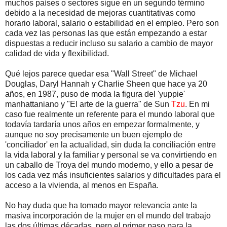
muchos países o sectores sigue en un segundo término
debido a la necesidad de mejoras cuantitativas como
horario laboral, salario o estabilidad en el empleo. Pero son
cada vez las personas las que están empezando a estar
dispuestas a reducir incluso su salario a cambio de mayor
calidad de vida y flexibilidad.
Qué lejos parece quedar esa "Wall Street" de Michael
Douglas, Daryl Hannah y Charlie Sheen que hace ya 20
años, en 1987, puso de moda la figura del 'yuppie'
manhattaniano y "El arte de la guerra" de Sun
Tzu
.
En mi
caso fue realmente un referente para el mundo laboral que
todavía tardaría unos años en empezar formalmente, y
aunque no soy precisamente un buen ejemplo de
'conciliador' en la actualidad, sin duda la conciliación entre
la vida laboral y la familiar y personal se va convirtiendo en
un caballo de Troya del mundo moderno, y ello a pesar de
los cada vez más insuficientes salarios y dificultades para el
acceso a la vivienda, al menos en España.
No hay duda que ha tomado mayor relevancia ante la
masiva incorporación de la mujer en el mundo del trabajo
las dos últimas décadas, pero el primer paso para la